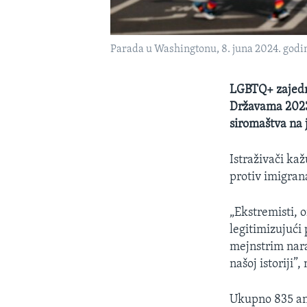
Parada u Washingtonu, 8. juna 2024. godin
LGBTQ+ zajedni
Državama 2023.
siromaštva na 
Istraživači kaž
protiv imigrana
„Ekstremisti, o
legitimizujući 
mejnstrim narat
našoj istoriji”
Ukupno 835 ant