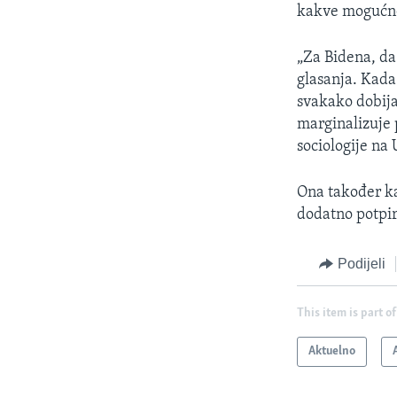
kakve mogućnos
„Za Bidena, da 
glasanja. Kada
svakako dobija 
marginalizuje 
sociologije na
Ona također ka
dodatno potpir
Podijeli
This item is part of
Aktuelno