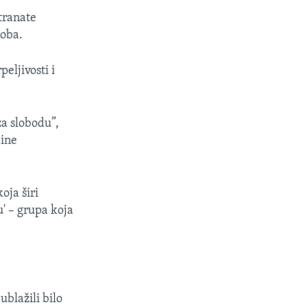
tranate
soba.
eljivosti i
a slobodu”,
dine
oja širi
u' – grupa koja
ublažili bilo