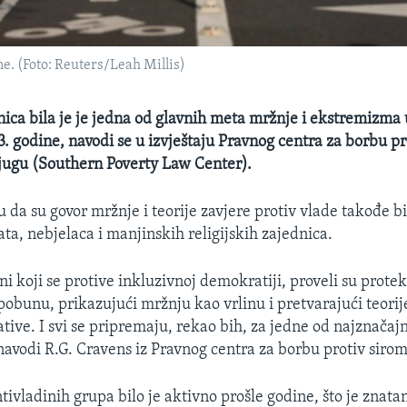
e. (Foto: Reuters/Leah Millis)
ca bila je je jedna od glavnih meta mržnje i ekstremizma
 godine, navodi se u izvještaju Pravnog centra za borbu pr
jugu (Southern Poverty Law Center).
u da su govor mržnje i teorije zavjere protiv vlade takođe bi
ta, nebjelaca i manjinskih religijskih zajednica.
ni koji se protive inkluzivnoj demokratiji, proveli su prote
pobunu, prikazujući mržnju kao vrlinu i pretvarajući teorij
ive. I svi se pripremaju, rekao bih, za jedne od najznačajn
, navodi R.G. Cravens iz Pravnog centra za borbu protiv siro
ivladinih grupa bilo je aktivno prošle godine, što je znata