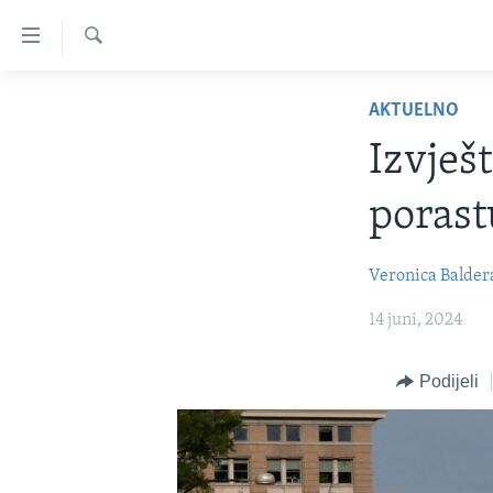
Linkovi
Pređi
na
Pretraživač
TV PROGRAM
glavni
AKTUELNO
sadržaj
VIDEO
Izvješ
Pređi
FOTOGRAFIJE DANA
na
porast
glavnu
VIJESTI
navigaciju
NAUKA I TEHNOLOGIJA
SJEDINJENE AMERIČKE DRŽAVE
Idi
Veronica Baldera
na
SPECIJALNI PROJEKTI
BOSNA I HERCEGOVINA
14 juni, 2024
pretragu
KORUPCIJA
SVIJET
SLOBODA MEDIJA
Podijeli
ŽENSKA STRANA
IZBJEGLIČKA STRANA