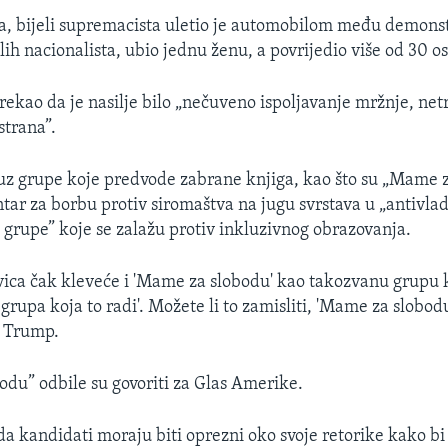
a, bijeli supremacista uletio je automobilom među demons
lih nacionalista, ubio jednu ženu, a povrijedio više od 30 o
ekao da je nasilje bilo „nečuveno ispoljavanje mržnje, netrp
strana”.
uz grupe koje predvode zabrane knjiga, kao što su „Mame z
ntar za borbu protiv siromaštva na jugu svrstava u „antivla
 grupe” koje se zalažu protiv inkluzivnog obrazovanja.
vica čak kleveće i 'Mame za slobodu' kao takozvanu grupu k
 grupa koja to radi'. Možete li to zamisliti, 'Mame za slobod
e Trump.
du” odbile su govoriti za Glas Amerike.
a kandidati moraju biti oprezni oko svoje retorike kako bi 