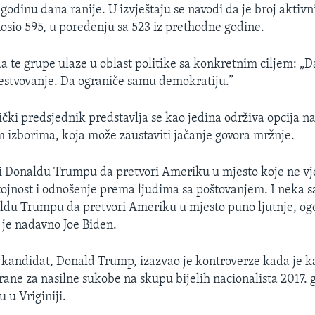
godinu dana ranije. U izvještaju se navodi da je broj aktiv
nosio 595, u poređenju sa 523 iz prethodne godine.
a te grupe ulaze u oblast politike sa konkretnim ciljem: „D
estvovanje. Da ograniče samu demokratiju.”
čki predsjednik predstavlja se kao jedina održiva opcija n
 izborima, koja može zaustaviti jačanje govora mržnje.
i Donaldu Trumpu da pretvori Ameriku u mjesto koje ne vj
stojnost i odnošenje prema ljudima sa poštovanjem. I neka 
du Trumpu da pretvori Ameriku u mjesto puno ljutnje, ogo
 je nadavno Joe Biden.
kandidat, Donald Trump, izazvao je kontroverze kada je k
trane za nasilne sukobe na skupu bijelih nacionalista 2017. 
u u Vriginiji.