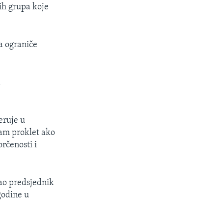
nih grupa koje
a ograniče
a
eruje u
sam proklet ako
rčenosti i
ao predsjednik
godine u