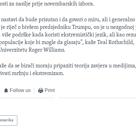
ti za nasilje prije novembarskih izbora.
nastavi da bude prisutan i da govori o miru, ali i generalno
 je riječ o bivšem predsjedniku Trumpu, on je u nezgodnoj po
više podrške kada koristi ekstremistički jezik, ali kao rez
populacije koje bi mogle da glasaju”, kaže Teal Rothschild,
 Univerzitetu Roger Williams.
že da se birači moraju pripaziti teorija zavjera u medijima
ivati mržnju i ekstremizam.
Follow us
Print
Amerika