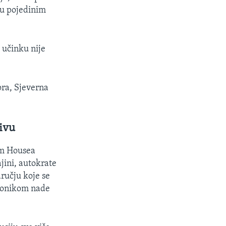
 u pojedinim
 učinku nije
ra, Sjeverna
ivu
om Housea
jini, autokrate
ručju koje se
tionikom nade