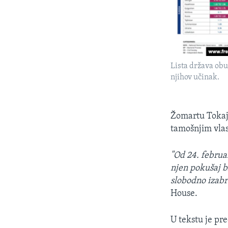
Lista država obu
njihov učinak.
Žomartu Tokaje
tamošnjim vla
"Od 24. februa
njen pokušaj bi
slobodno izabr
House.
U tekstu je pr