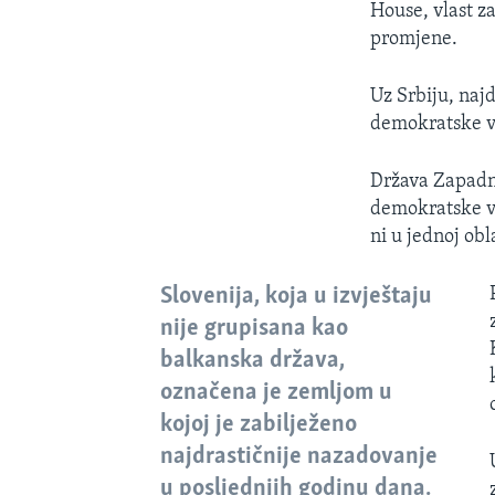
House, vlast z
promjene.
Uz Srbiju, najd
demokratske vl
Država Zapadno
demokratske vl
ni u jednoj ob
Slovenija, koja u izvještaju
nije grupisana kao
balkanska država,
označena je zemljom u
kojoj je zabilježeno
najdrastičnije nazadovanje
u posljednjih godinu dana.