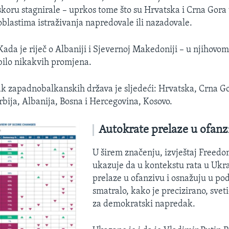
skoru stagnirale – uprkos tome što su Hrvatska i Crna Gora
oblastima istraživanja napredovale ili nazadovale.
Kada je riječ o Albaniji i Sjevernoj Makedoniji – u njihovom
bilo nikakvih promjena.
 zapadnobalkanskih država je sljedeći: Hrvatska, Crna Go
bija, Albanija, Bosna i Hercegovina, Kosovo.
Autokrate prelaze u ofanz
U širem značenju, izvještaj Freed
ukazuje da u kontekstu rata u Ukra
prelaze u ofanzivu i osnažuju u pod
smatralo, kako je precizirano, sve
za demokratski napredak.