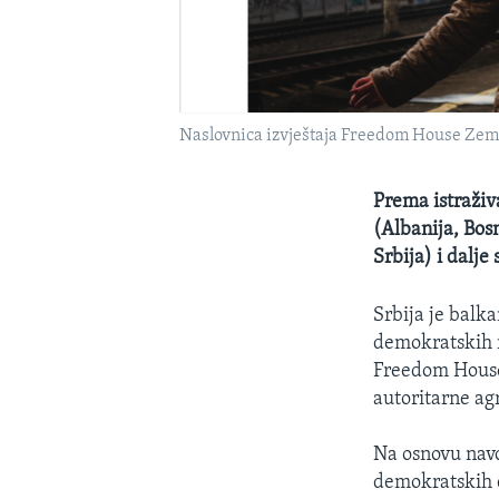
Naslovnica izvještaja Freedom House Zemlj
Prema istraži
(Albanija, Bos
Srbija) i dalje
Srbija je balk
demokratskih r
Freedom House 
autoritarne agr
Na osnovu navo
demokratskih 