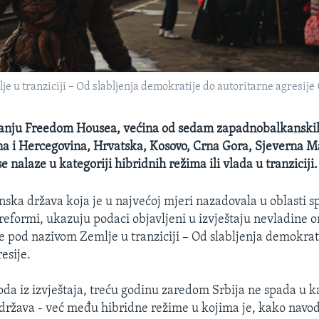
e u tranziciji – Od slabljenja demokratije do autoritarne agresij
vanju Freedom Housea, većina od sedam zapadnobalkanski
na i Hercegovina, Hrvatska, Kosovo, Crna Gora, Sjeverna 
 se nalaze u kategoriji hibridnih režima ili vlada u tranziciji.
anska država koja je u najvećoj mjeri nazadovala u oblasti 
eformi, ukazuju podaci objavljeni u izvještaju nevladine o
pod nazivom Zemlje u tranziciji – Od slabljenja demokrat
esije.
da iz izvještaja, treću godinu zaredom Srbija ne spada u k
država - već među hibridne režime u kojima je, kako navo