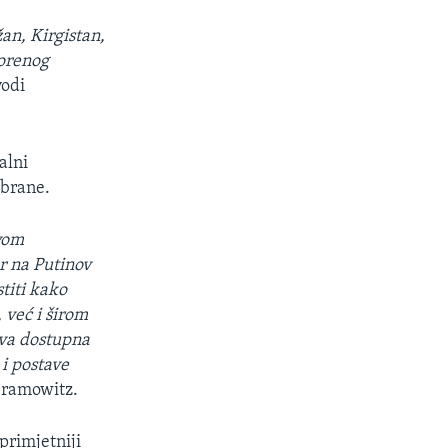
žan, Kirgistan,
vorenog
vodi
alni
 brane.
tvom
r na Putinov
titi kako
 već i širom
sva dostupna
i postave
bramowitz.
primjetniji