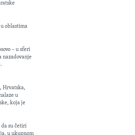
kratske
o u oblastima
sovo – u sferi
la nazadovanje
.
, Hrvatska,
nalaze u
ske, koja je
da su četiri
ija, u ukupnom