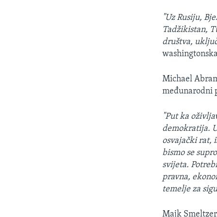
"Uz Rusiju, Bje
Tadžikistan, T
društva, uklju
washingtonska 
Michael Abramo
međunarodni po
"Put ka oživlj
demokratija. U
osvajački rat, 
bismo se suprot
svijeta. Potre
pravna, ekonom
temelje za sigu
Majk Smeltzer, 