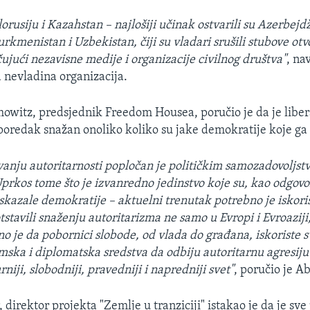
lorusiju i Kazahstan – najlošiji učinak ostvarili su Azerbejd
urkmenistan i Uzbekistan, čiji su vladari srušili stubove ot
čujući nezavisne medije i organizacije civilnog društva"
, na
nevladina organizacija.
witz, predsjednik Freedom Housea, poručio je da je liber
redak snažan onoliko koliko su jake demokratije koje ga
avanju autoritarnosti popločan je političkim samozadovoljs
prkos tome što je izvanredno jedinstvo koje su, kao odgovo
iskazale demokratije – aktuelni trenutak potrebno je iskoris
stavili snaženju autoritarizma ne samo u Evropi i Evroaziji,
bno je da pobornici slobode, od vlada do građana, iskoriste 
ska i diplomatska sredstva da odbiju autoritarnu agresiju 
rniji, slobodniji, pravedniji i napredniji svet"
, poručio je A
direktor projekta "Zemlje u tranziciji" istakao je da je sve 