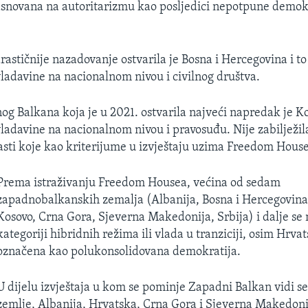
asnovana na autoritarizmu kao posljedici nepotpune demo
rastičnije nazadovanje ostvarila je Bosna i Hercegovina i t
adavine na nacionalnom nivou i civilnog društva.
g Balkana koja je u 2021. ostvarila najveći napredak je Ko
adavine na nacionalnom nivou i pravosuđu. Nije zabilježi
lasti koje kao kriterijume u izvještaju uzima Freedom House
Prema istraživanju Freedom Housea, većina od sedam
zapadnobalkanskih zemalja (Albanija, Bosna i Hercegovina
Kosovo, Crna Gora, Sjeverna Makedonija, Srbija) i dalje se 
kategoriji hibridnih režima ili vlada u tranziciji, osim Hrvat
označena kao polukonsolidovana demokratija.
U dijelu izvještaja u kom se pominje Zapadni Balkan vidi se 
zemlje, Albanija, Hrvatska, Crna Gora i Sjeverna Makedon