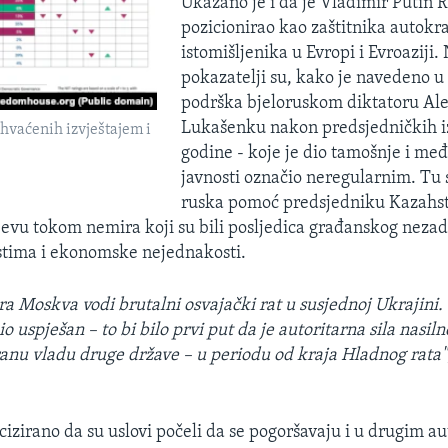
Ukazano je i da je Vladimir Putin
R
pozicionirao kao zaštitnika autokr
istomišljenika u Evropi i Evroaziji. 
pokazatelji su, kako je navedeno u 
podrška bjeloruskom diktatoru Al
Lukašenku nakon predsjedničkih i
hvaćenih izvještajem i
godine - koje je dio tamošnje i m
javnosti označio neregularnim. Tu 
ruska pomoć predsjedniku Kazahs
vu tokom nemira koji su bili posljedica građanskog nezad
stima i ekonomske nejednakosti.
ra Moskva vodi brutalni osvajački rat u susjednoj Ukrajini.
o uspješan – to bi bilo prvi put da je autoritarna sila nasiln
anu vladu druge države – u periodu od kraja Hladnog rata"
ecizirano da su uslovi počeli da se pogoršavaju i u drugim a