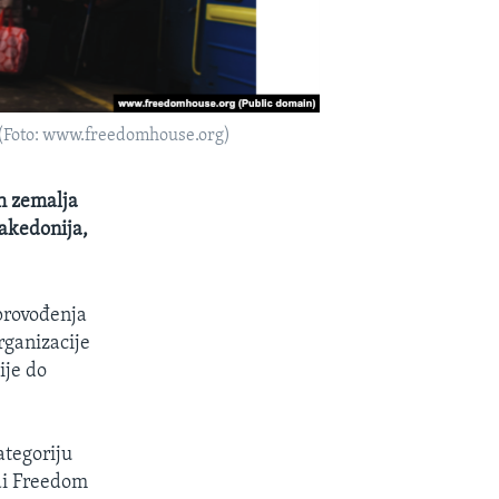
e (Foto: www.freedomhouse.org)
h zemalja
Makedonija,
sprovođenja
rganizacije
ije do
ategoriju
di Freedom