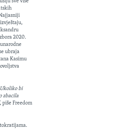
usiju sve više
atskih
Najjasniji
izvještaju,
eksandru
zbora 2020.
eđunarodne
se ubraja
tana Kasimu
ovoljstva
 Ukoliko bi
o zbacila
, piše Freedom
utokratijama.