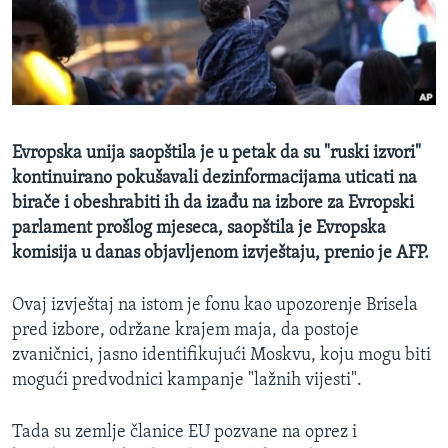
MAGAZIN
O GLASU AMERIKE
Learning English
Evropska unija saopštila je u petak da su "ruski izvori"
PRATITE NAS
kontinuirano pokušavali dezinformacijama uticati na
birače i obeshrabiti ih da izađu na izbore za Evropski
parlament prošlog mjeseca, saopštila je Evropska
komisija u danas objavljenom izvještaju, prenio je AFP.
Jezici
Ovaj izvještaj na istom je fonu kao upozorenje Brisela
pred izbore, održane krajem maja, da postoje
zvaničnici, jasno identifikujući Moskvu, koju mogu biti
mogući predvodnici kampanje "lažnih vijesti".
Tada su zemlje članice EU pozvane na oprez i