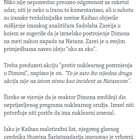
Niko nije neposredno preuzeo odgovonost za raketni
udar, niti je neko u Iranu to komentarisao, ali u subotu
su iranske tvrdolinijaške novine Kaihan objavile
mišljenje iranskog analitičara Sadolaha Zareija u
kojem se sugeriše da je izraelsko postrojenje Dimona
na meti nakon napada na Natanz. Zarei je u svojim
primjedbama naveo ideju "oko za oko".
Treba preduzeti akciju "protiv nuklearnog postrojenja
u Dimoni", napisao je on.
"To je zato što nijedna druga
akcija nije na istom nivou kao incident sa Natancom".
Široko se vjeruje da je reaktor Dimona središnji dio
neprijavljenog programa nuklearnog oružja. Izrael niti
potvrđuje niti poriče da ima nuklearni arsenal.
Iako je Kaihan malotiražni list, njegovog glavnog
urednika Huseina Šariatmadarija imenovao je vrhovni