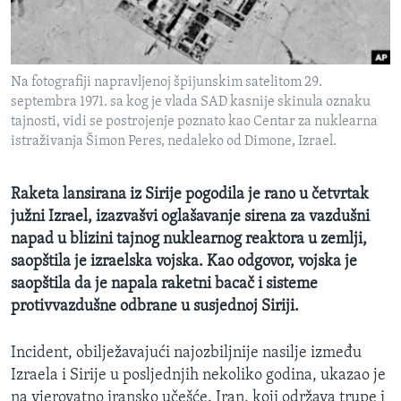
MAGAZIN
O GLASU AMERIKE
Na fotografiji napravljenoj špijunskim satelitom 29.
Learning English
septembra 1971. sa kog je vlada SAD kasnije skinula oznaku
tajnosti, vidi se postrojenje poznato kao Centar za nuklearna
istraživanja Šimon Peres, nedaleko od Dimone, Izrael.
PRATITE NAS
Raketa lansirana iz Sirije pogodila je rano u četvrtak
južni Izrael, izazvašvi oglašavanje sirena za vazdušni
Jezici
napad u blizini tajnog nuklearnog reaktora u zemlji,
saopštila je izraelska vojska. Kao odgovor, vojska je
saopštila da je napala raketni bacač i sisteme
protivvazdušne odbrane u susjednoj Siriji.
Incident, obilježavajući najozbiljnije nasilje između
Izraela i Sirije u posljednjih nekoliko godina, ukazao je
na vjerovatno iransko učešće. Iran, koji održava trupe i