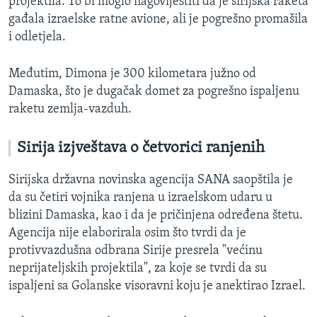
projektila. To bi moglo nagovijestiti da je sirijska raketa
gađala izraelske ratne avione, ali je pogrešno promašila
i odletjela.
Međutim, Dimona je 300 kilometara južno od
Damaska, što je dugačak domet za pogrešno ispaljenu
raketu zemlja-vazduh.
Sirija izjveštava o četvorici ranjenih
Sirijska državna novinska agencija SANA saopštila je
da su četiri vojnika ranjena u izraelskom udaru u
blizini Damaska, kao i da je pričinjena određena štetu.
Agencija nije elaborirala osim što tvrdi da je
protivvazdušna odbrana Sirije presrela "većinu
neprijateljskih projektila", za koje se tvrdi da su
ispaljeni sa Golanske visoravni koju je anektirao Izrael.