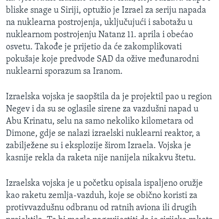
bliske snage u Siriji, optužio je Izrael za seriju napada
na nuklearna postrojenja, uključujući i sabotažu u
nuklearnom postrojenju Natanz 11. aprila i obećao
osvetu. Takođe je prijetio da će zakomplikovati
pokušaje koje predvode SAD da ožive međunarodni
nuklearni sporazum sa Iranom.
Izraelska vojska je saopštila da je projektil pao u region
Negev i da su se oglasile sirene za vazdušni napad u
Abu Krinatu, selu na samo nekoliko kilometara od
Dimone, gdje se nalazi izraelski nuklearni reaktor, a
zabilježene su i eksplozije širom Izraela. Vojska je
kasnije rekla da raketa nije nanijela nikakvu štetu.
Izraelska vojska je u početku opisala ispaljeno oružje
kao raketu zemlja-vazduh, koje se obično koristi za
protivvazdušnu odbranu od ratnih aviona ili drugih