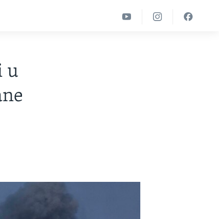
i u
ane