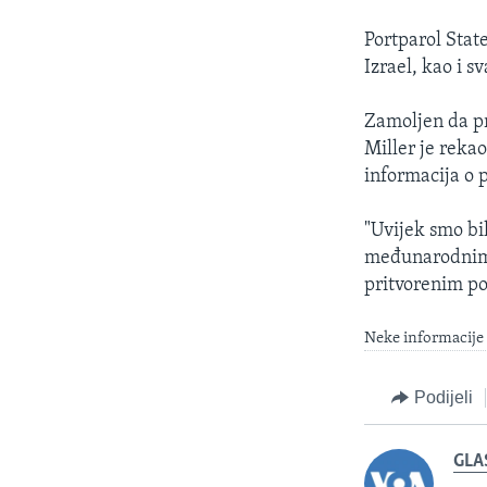
Portparol Stat
Izrael, kao i 
Zamoljen da pr
Miller je reka
informacija o p
"Uvijek smo bil
međunarodnim h
pritvorenim po
Neke informacije 
Podijeli
GLA