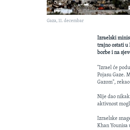
Gaza, 11. decembar
Izraelski mini
trajno ostati u
borbe i na sjev
"Izrael će pod
Pojasu Gaze. M
Gazom", rekao 
Nije dao nikaka
aktivnost mogl
Izraelske snag
Khan Younisa u