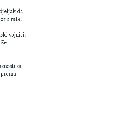
djeljak da
kone rata.
ki vojnici,
iše
asnosti sa
e prema