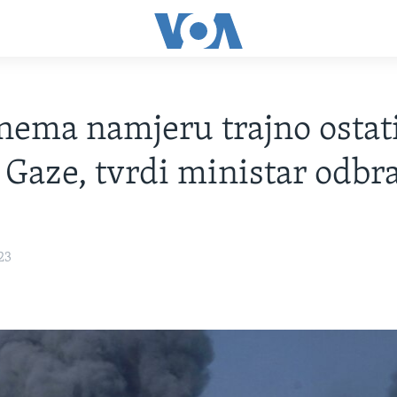
 nema namjeru trajno ostat
 Gaze, tvrdi ministar odbr
23