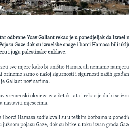
star odbrane Yoav Gallant rekao je u ponedjeljak da Izrae
 Pojasu Gaze dok su izraelske snage i borci Hamasa bili uklj
eru i jugu palestinske enklave.
uzeti sve mjere kako bi uništio Hamas, ali nemamo namjeru 
i brinemo samo o našoj sigurnosti i sigurnosti naših građan
je Gallant novinarima.
v vremenski okvir za završetak rata i rekao je da bi se izr
a nastaviti mjesecima.
e i borci Hamasa sudjelovali su u teškim borbama u ponedje
 južnom pojasu Gaze, dok su bitke u toku izvan grada Gaze