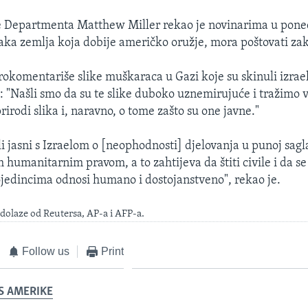
e Departmenta Matthew Miller rekao je novinarima u pone
svaka zemlja koja dobije američko oružje, mora poštovati za
okomentariše slike muškaraca u Gazi koje su skinuli izraels
o: "Našli smo da su te slike duboko uznemirujuće i tražimo v
rirodi slika i, naravno, o tome zašto su one javne."
i jasni s Izraelom o [neophodnosti] djelovanja u punoj sagl
umanitarnim pravom, a to zahtijeva da štiti civile i da s
jedincima odnosi humano i dostojanstveno", rekao je.
dolaze od Reutersa, AP-a i AFP-a.
Follow us
Print
S AMERIKE