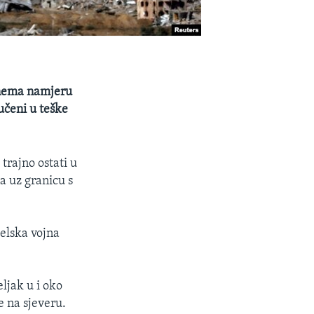
l nema namjeru
učeni u teške
trajno ostati u
a uz granicu s
aelska vojna
ljak u i oko
 na sjeveru.