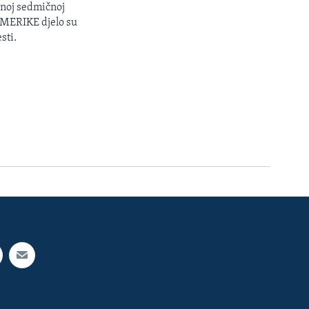
enoj sedmičnoj
 AMERIKE djelo su
sti.