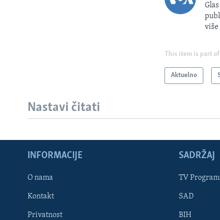
Glas
publ
više
This item is part of
Aktuelno
Nastavi čitati
INFORMACIJE
SADRŽAJ
Learning English
O nama
TV Program
Kontakt
SAD
PRATITE NAS
Privatnost
BIH