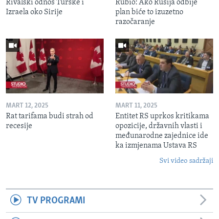
Rivalski odnos Turske i
Rubio: Ako Rusija odbije
Izraela oko Sirije
plan biće to izuzetno
razočaranje
MART 12, 2025
MART 11, 2025
Rat tarifama budi strah od
Entitet RS uprkos kritikama
recesije
opozicije, državnih vlasti i
međunarodne zajednice ide
ka izmjenama Ustava RS
Svi video sadržaji
TV PROGRAMI