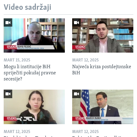
Video sadržaji
MART 15, 2025
MART 12, 2025
Mogu li institucije BiH
Najveća kriza postdejtonske
spriječiti pokušaj pravne
BiH
secesije?
MART 12, 2025
MART 12, 2025