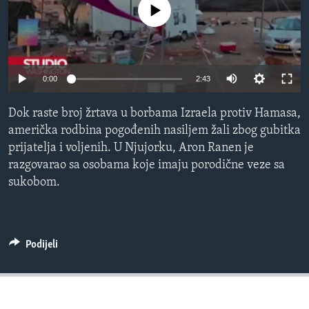
No media source currently available
MAGAZIN
O GLASU AMERIKE
Learning English
0:00
2:43
PRATITE NAS
Dok raste broj žrtava u borbama Izraela protiv Hamasa,
američka rodbina pogođenih nasiljem žali zbog gubitka
prijatelja i voljenih. U Njujorku, Aron Ranen je
razgovarao sa osobama koje imaju porodične veze sa
Jezici
sukobom.
Podijeli