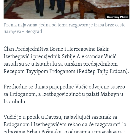
MAGAZIN
O GLASU AMERIKE
Prema najavama, jedna od tema razgovora je trasa brze ceste
Learning English
Sarajevo – Beograd
PRATITE NAS
Član Predsjedništva Bosne i Hercegovine Bakir
Izetbegović i predsjednik Srbije Aleksandar Vučić
sastali su se u Istanbulu sa turskim predsjednikom
Recepom Tayyipom Erdoganom (Redžep Tajip Erdoan).
Jezici
Prethodno se danas prijepodne Vučić odvojeno susreo
sa Erdoganom, a Izetbegović sinoć u palati Mabeyn u
Istanbulu.
Vučić je u petak u Davosu, najavljujući sastanak sa
Erdoganom i Izetbegovićem rekao da će razgovarati "o
odnosima Srba i Bošnjaka, o odnosima i pravoslavaca i