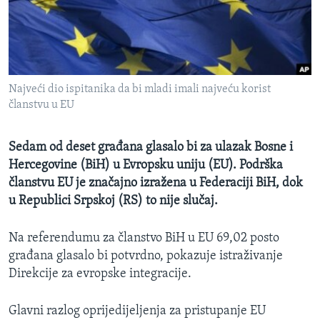
MAGAZIN
O GLASU AMERIKE
Learning English
Najveći dio ispitanika da bi mladi imali najveću korist
članstvu u EU
PRATITE NAS
Sedam od deset građana glasalo bi za ulazak Bosne i
Hercegovine (BiH) u Evropsku uniju (EU). Podrška
Jezici
članstvu EU je značajno izražena u Federaciji BiH, dok
u Republici Srpskoj (RS) to nije slučaj.
Na referendumu za članstvo BiH u EU 69,02 posto
građana glasalo bi potvrdno, pokazuje istraživanje
Direkcije za evropske integracije.
Glavni razlog oprijedijeljenja za pristupanje EU