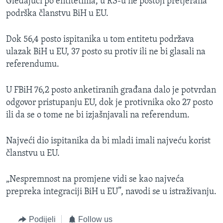
Gledajući po entitetima, u RS-u ne postoji pretjerana
podrška članstvu BiH u EU.
Dok 56,4 posto ispitanika u tom entitetu podržava
ulazak BiH u EU, 37 posto su protiv ili ne bi glasali na
referendumu.
U FBiH 76,2 posto anketiranih građana dalo je potvrdan
odgovor pristupanju EU, dok je protivnika oko 27 posto
ili da se o tome ne bi izjašnjavali na referendum.
Najveći dio ispitanika da bi mladi imali najveću korist
članstvu u EU.
„Nespremnost na promjene vidi se kao najveća
prepreka integraciji BiH u EU”, navodi se u istraživanju.
Podijeli
Follow us