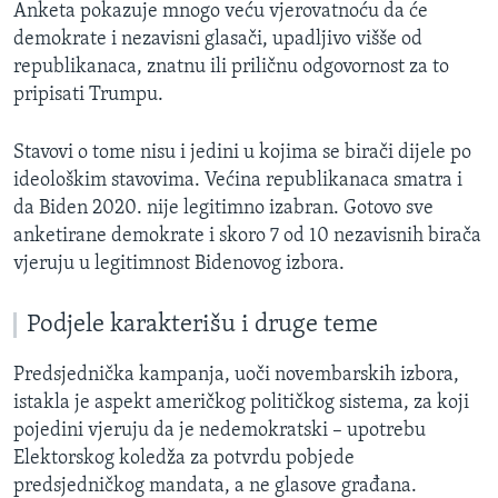
Anketa pokazuje mnogo veću vjerovatnoću da će
demokrate i nezavisni glasači, upadljivo višše od
republikanaca, znatnu ili priličnu odgovornost za to
pripisati Trumpu.
Stavovi o tome nisu i jedini u kojima se birači dijele po
ideološkim stavovima. Većina republikanaca smatra i
da Biden 2020. nije legitimno izabran. Gotovo sve
anketirane demokrate i skoro 7 od 10 nezavisnih birača
vjeruju u legitimnost Bidenovog izbora.
Podjele karakterišu i druge teme
Predsjednička kampanja, uoči novembarskih izbora,
istakla je aspekt američkog političkog sistema, za koji
pojedini vjeruju da je nedemokratski – upotrebu
Elektorskog koledža za potvrdu pobjede
predsjedničkog mandata, a ne glasove građana.