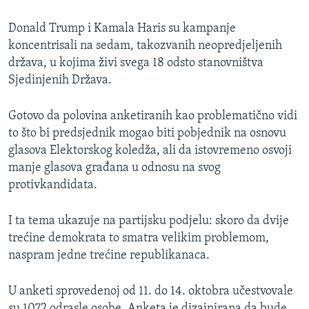
Donald Trump i Kamala Haris su kampanje
koncentrisali na sedam, takozvanih neopredjeljenih
država, u kojima živi svega 18 odsto stanovništva
Sjedinjenih Država.
Gotovo da polovina anketiranih kao problematično vidi
to što bi predsjednik mogao biti pobjednik na osnovu
glasova Elektorskog koledža, ali da istovremeno osvoji
manje glasova građana u odnosu na svog
protivkandidata.
I ta tema ukazuje na partijsku podjelu: skoro da dvije
trećine demokrata to smatra velikim problemom,
naspram jedne trećine republikanaca.
U anketi sprovedenoj od 11. do 14. oktobra učestvovale
su 1072 odrasle osobe. Anketa je dizajnirana da bude