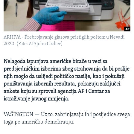
MAGAZIN
O GLASU AMERIKE
Learning English
ARHIVA - Prebrojavanje glasova pristiglih poštom u Nevadi
2020. (Foto: AP/John Locher)
PRATITE NAS
Nelagoda ispunjava američke birače u vezi sa
predsjedničkim izborima zbog strahovanja da bi poslije
Jezici
njih moglo da uslijedi političko nasilje, kao i pokušaji
poništavanja izbornih rezultata, pokazuju zaključci
ankete koju su sproveli agencija AP i Centar za
istraživanje javnog mnijenja.
VAŠINGTON —
Uz to, zabrinjavaju ih i posljedice svega
toga po američku demokratiju.