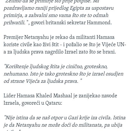
"Želimo da se primirje što prije potpiše. Mi
pozdravljamo raniji prijedlog Egipta za uspostavu
primirja, a zahvalni smo vama što ste to odmah
prihvatili.
", govori britanski sekretar Hammond.
Premijer Netanyahu je rekao da militanti Hamasa
koriste civile kao živi štit - i požalio se što je Vijeće UN-
a za ljudska prava nagrdilo Izrael zato što se brani.
"Korištenje ljudskog štita je cinično, groteskno,
nehumano. Isto je tako groteskno što je izrael osudjen
od strane Vijeća za ljudska prava. "
Lider Hamasa Khaled Mashaal je zanijekao navode
Izraela, govoreći u Qataru:
"Nije istina da se naš otpor u Gazi krije iza civila. Istina
je da Netanyahu ne može doći do militanata, pa ubija