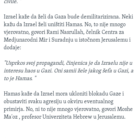
civile. "
Izrael kaže da želi da Gaza bude demilitarizirana. Neki
kažu da Izrael želi uništiti Hamas. No, to nije mnogo
vjerovatno, govori Rami Nasrullah, čelnik Centra za
Medjunarodni Mir i Suradnju u istočnom Jerusalemu i
dodaje:
"Usprkos svoj propagandi, činjenica je da Izraelu nije u
interesu haos u Gazi. Oni samii žele jakog šefa u Gazi, a
to je Hamas. "
Hamas kaže da Izrael mora ukloniti blokadu Gaze i
obustaviti svaku agresiju u okviru eventualnog
primirja. No, ni to nije mnogo vjerovatno, govori Moshe
Ma'oz , profesor Univerziteta Hebrew u Jerusalemu.