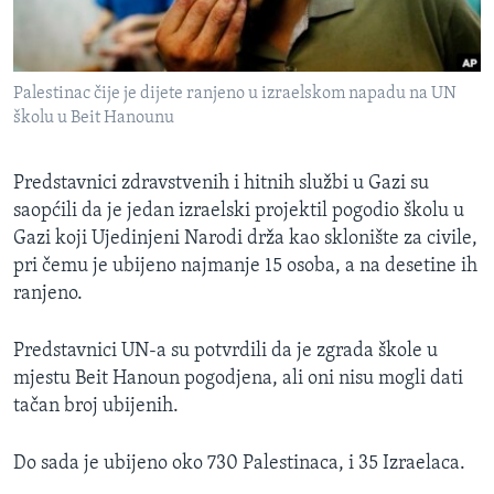
MAGAZIN
O GLASU AMERIKE
Palestinac čije je dijete ranjeno u izraelskom napadu na UN
Learning English
školu u Beit Hanounu
PRATITE NAS
Predstavnici zdravstvenih i hitnih službi u Gazi su
saopćili da je jedan izraelski projektil pogodio školu u
Gazi koji Ujedinjeni Narodi drža kao sklonište za civile,
pri čemu je ubijeno najmanje 15 osoba, a na desetine ih
Jezici
ranjeno.
Predstavnici UN-a su potvrdili da je zgrada škole u
mjestu Beit Hanoun pogodjena, ali oni nisu mogli dati
tačan broj ubijenih.
Do sada je ubijeno oko 730 Palestinaca, i 35 Izraelaca.