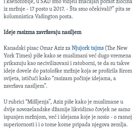
i ksenofobije, u SAD smo vidjeli značajan porast zločina
iz mržnje - 17 posto u 2017. - Šta smo očekivali?” pita se
kolumnistica Vašington posta.
Ideje rasizma završavaju nasiljem
Kanadski pisac Omar Aziz za
Njujork tajms
(The New
York Times) piše kako se muslimani već dugo vremena
prikazuju kao necivilizovani i ratoborni, te da su takve
ideje dovele do patološke mržnje koja se proširila širom
svijeta, ističući kako “rasizam počinje idejama, a
završava nasiljem”.
U rubrici “Mišljenja”, Aziz piše kako je muslimane u
dvije novozelandske džamije likvidirao čovjek ne samo
ispunjen mržnjom, već i idejama koje je nosio - o rasnoj
superiornosti i i o tome kome pripada njegova zemlja.