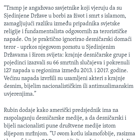
“Tramp je angažovao savjetnike koji vjeruju da su
Sjedinjene Države u borbi za život i smrt s islamom,
zamagljujući razliku između pripadnika svjetske
religije i fundamentalista odgovornih za terorističke
napade. On je praktično ignorirao desničarski domaći
teror - uprkos njegovom porastu u Sjedinjenim
Državama i širom svijeta: krajnje desničarske grupe i
pojedinci izazvali su 66 smrtnih slučajeva i pokrenuli
127 napada u regionima između 2013. i 2017. godine.
Većinu napada izvršili su usamljeni akteri s krajnje
desnim, bijelim nacionalističkim ili antimuslimanskim
uvjerenjima.”
Rubin dodaje kako američki predsjednik ima na
raspolaganju desničarske medije, a da desničarski i
bijeli nacionalisti pune društvene medije istom
slijepom mržnjom. “U ovom kotlu islamofobije, rasizma