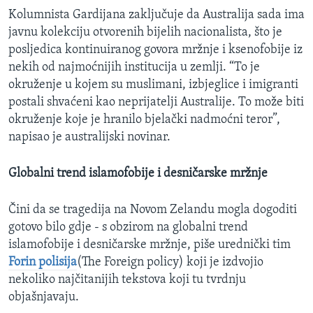
Kolumnista Gardijana zaključuje da Australija sada ima
javnu kolekciju otvorenih bijelih nacionalista, što je
posljedica kontinuiranog govora mržnje i ksenofobije iz
nekih od najmoćnijih institucija u zemlji. “To je
okruženje u kojem su muslimani, izbjeglice i imigranti
postali shvaćeni kao neprijatelji Australije. To može biti
okruženje koje je hranilo bjelački nadmoćni teror”,
napisao je australijski novinar.
Globalni trend islamofobije i desničarske mržnje
Čini da se tragedija na Novom Zelandu mogla dogoditi
gotovo bilo gdje - s obzirom na globalni trend
islamofobije i desničarske mržnje, piše urednički tim
Forin polisija
(The Foreign policy) koji je izdvojio
nekoliko najčitanijih tekstova koji tu tvrdnju
objašnjavaju.