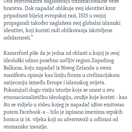
Oba svjetonazora naglašavaju transnacionalne veze
bratstva. Dok napadač oblikuje svoj identitet kroz
pripadnost bijeloj evropskoj rasi, ISIS u svojoj
propagandi također naglašava svoj globalni islamski
identitet, koji koristi radi oblikovanja iskrivljene
solidarnosti.”
Kamerford piše da je jedna od oblasti u kojoj je ovaj
ideološki odnos posebno uočljiv region Zapadnog
Balkana, koju napadač iz Novog Zelanda u svom
manifestu opisuje kao liniju fronta u civilizacijskom
natjecanju između Evrope i islamskog svijeta.
Pokazujući dugu viziju istorije koja se unosi u ovu
etnonacionalističku ideologiju, oružje koje koristi - kao
što se vidjelo u videu kojeg je napadač uživo emitovao
putem Facebook-a – bilo je ispisano imenima srpskih
boraca iz 14. vijeka koji su učestvovali u odbrani od
otomanske invazije.