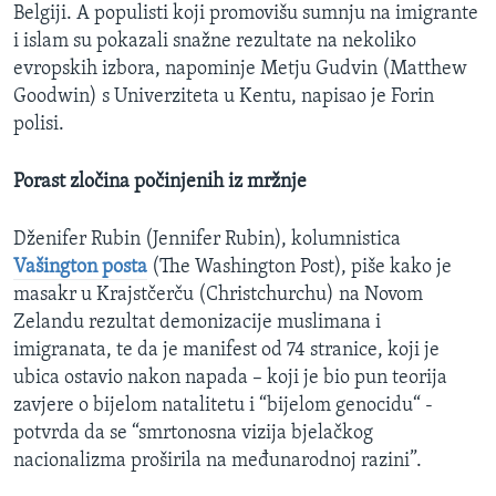
Belgiji. A populisti koji promovišu sumnju na imigrante
i islam su pokazali snažne rezultate na nekoliko
evropskih izbora, napominje Metju Gudvin (Matthew
Goodwin) s Univerziteta u Kentu, napisao je Forin
polisi.
Porast zločina počinjenih iz mržnje
Dženifer Rubin (Jennifer Rubin), kolumnistica
Vašington posta
(The Washington Post), piše kako je
masakr u Krajstčerču (Christchurchu) na Novom
Zelandu rezultat demonizacije muslimana i
imigranata, te da je manifest od 74 stranice, koji je
ubica ostavio nakon napada – koji je bio pun teorija
zavjere o bijelom natalitetu i “bijelom genocidu“ -
potvrda da se “smrtonosna vizija bjelačkog
nacionalizma proširila na međunarodnoj razini”.