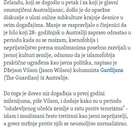
Zelandu, koji se dogodio u petak i za koji je glavni
osumnjičeni Australijanac, došlo je do opsežne
diskusije o ulozi online subkulture krajnje desnice u
ovim događajima. Manje se raspravljalo o činjenici da
je bilo koji 28- godišnjak u Australiji zapravo odrastao u
periodu kada su se rasizam, ksenofobija i
neprijateljstvo prema muslimanima posebno razvijali u
javnoj kulturi zemlje, odnosno da je islamofobija
praktično ugrađena kao javna politika, napisao je
Džejson Vilson (Jason Wilson) kolumnista
Gardijana
(The Guardian) iz Australije.
Do toga je doveo niz događaja u prvoj godini
milenijuma, piše Vilson, i dodaje kako su u periodu
“oduševljenog učešća zemlje u ratu protiv terorizma” -
islam i muslimani često tretirani kao javni neprijatelji,
a govor mržnje protiv njih se neumoljivo normalizirao.