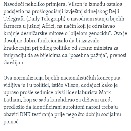
Navodeći nekoliko primjera, Vilson je između ostalog
podsjetio na prošlogodišnji izvještaj sidnejskog Dejli
Telegrafa (Daily Telegraph) o navodnom stanju bijelih
farmera u Južnoj Africi, na način koji je odražavao
krajnje desničarske mitove o "bijelom genocidu". Ovo je
dovoljno dobro funkcionisalo da bi izazvalo
kratkotrajni prijedlog politike od strane ministra za
imigraciju da se bijelcima da "posebna pažnja", prenosi
Gardijan.
Ova normalizacija bijelih nacionalističkih koncepata
vidljiva je i u politici, ističe Vilson, dodajući kako je
upravo prošle sedmice bivši lider laburista Mark
Latham, koji se sada kandidirao za državni ured,
predložio da identificirani autohtoni narodi trebaju
obaviti DNK testiranja prije nego što dobiju socijalnu
pomoć.