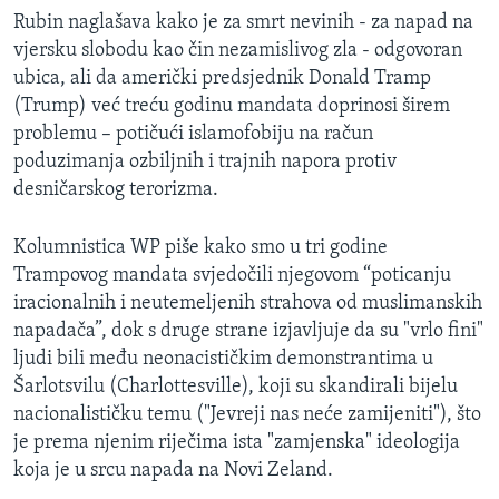
Rubin naglašava kako je za smrt nevinih - za napad na
vjersku slobodu kao čin nezamislivog zla - odgovoran
ubica, ali da američki predsjednik Donald Tramp
(Trump) već treću godinu mandata doprinosi širem
problemu – potičući islamofobiju na račun
poduzimanja ozbiljnih i trajnih napora protiv
desničarskog terorizma.
Kolumnistica WP piše kako smo u tri godine
Trampovog mandata svjedočili njegovom “poticanju
iracionalnih i neutemeljenih strahova od muslimanskih
napadača”, dok s druge strane izjavljuje da su "vrlo fini"
ljudi bili među neonacističkim demonstrantima u
Šarlotsvilu (Charlottesville), koji su skandirali bijelu
nacionalističku temu ("Jevreji nas neće zamijeniti"), što
je prema njenim riječima ista "zamjenska" ideologija
koja je u srcu napada na Novi Zeland.