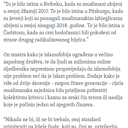
“To je bilo istina u Kvibeku, kada su muslimani ubijeni
u svojoj džamiji 2017. To je bilo istina u Pitsburgu, kada
su Jevreji koji su pomagali muslimanskim izbjeglicama
ubijeni u svojoj sinagogi 2018. godine. To je bilo istina u
Čarlstonu, kada su crni hodočasnici bili pokošeni od
strane drugog radikalizovanog bijelca.”
On smatra kako je islamofobija ugrađena u većinu
zapadnog društva, te da ljudi sa milionima online
sljedbenika neprestano propovijedaju da islamofobija
nije problem već da je Islam problem. Dodaje kako je
više od dvije decenije - raspon čitave generacije - cijela
muslimanska zajednica bila prisiljena prihvatiti
kolektivnu krivicu i kaznu za svaki čin terora ili nasilja
koje je počinio jedan od njegovih članova.
“Nikada ne bi, ili ne bi trebalo, ovaj standard
primijeniti na bijele ljude, koji su, čini se, privilegiju