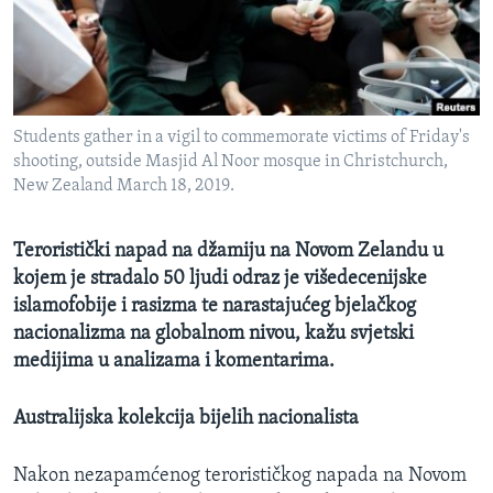
MAGAZIN
O GLASU AMERIKE
Learning English
Students gather in a vigil to commemorate victims of Friday's
shooting, outside Masjid Al Noor mosque in Christchurch,
PRATITE NAS
New Zealand March 18, 2019.
Teroristički napad na džamiju na Novom Zelandu u
kojem je stradalo 50 ljudi odraz je višedecenijske
Jezici
islamofobije i rasizma te narastajućeg bjelačkog
nacionalizma na globalnom nivou, kažu svjetski
medijima u analizama i komentarima.
Australijska kolekcija bijelih nacionalista
Nakon nezapamćenog terorističkog napada na Novom