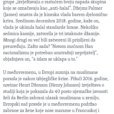
grupe „izvještavaju o rastućem broju napada skupina
koje se označavaju kao „anti-halal”. Džejms Palmer
(James) smatra da je kineska vlada barem djelomično
kriva. Sredinom decembra 2018. godine, kaže on,
vlada je ukinula halal standarde hrane. Nekoliko
sedmica kasnije, zatvorila je tri istaknute džamije.
Mnogi drugi su već bili zatvoreni ili prisiljeni da
preuređuju. Zašto sada? "Novom moćnom Han
nacionalizmu je potreban unutrašnji neprijatelj",
objašnjava on, "a islam se uklapa u to."
U međuvremenu, u Evropi sumnja na muslimane
porasla je nakon izbjegličke krize. Pišući 2016. godine,
novinar Henri Džonson (Henry Johnson) izvještava o
studiji koja je pokazala da 40 posto njemačke javnosti
želi da Berlin zabrani ulazak muslimana u zemlju.
Evropski sud pravde je u međuvremenu podržao
zabrane za žene koje nose marame u Francuskoj i