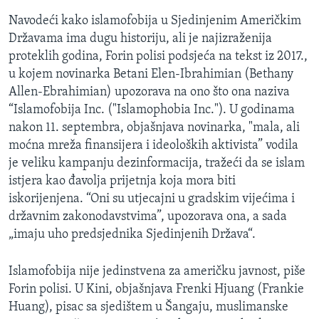
Navodeći kako islamofobija u Sjedinjenim Američkim
Državama ima dugu historiju, ali je najizraženija
proteklih godina, Forin polisi podsjeća na tekst iz 2017.,
u kojem novinarka Betani Elen-Ibrahimian (Bethany
Allen-Ebrahimian) upozorava na ono što ona naziva
“Islamofobija Inc. ("Islamophobia Inc."). U godinama
nakon 11. septembra, objašnjava novinarka, "mala, ali
moćna mreža finansijera i ideoloških aktivista” vodila
je veliku kampanju dezinformacija, tražeći da se islam
istjera kao đavolja prijetnja koja mora biti
iskorijenjena. “Oni su utjecajni u gradskim vijećima i
državnim zakonodavstvima”, upozorava ona, a sada
„imaju uho predsjednika Sjedinjenih Država“.
Islamofobija nije jedinstvena za američku javnost, piše
Forin polisi. U Kini, objašnjava Frenki Hjuang (Frankie
Huang), pisac sa sjedištem u Šangaju, muslimanske