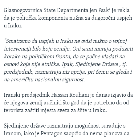
Glasnogovornica State Departmenta Jen Psaki je rekla
da je politička komponenta nužna za dugoročni uspjeh
u Iraku.
"Smatramo da uspjeh u Iraku ne ovisi nužno o vojnoj
intervenciji bilo koje zemlje. Oni sami moraju poduzeti
korake na političkom frontu, da se počne vladati na
osnovi koja nije etnička. Ipak, Sjedinjene Države , tj.
predsjednik, razmatraju niz opcija, pri čemu se gleda i
na američku nacionalnu sigurnost.
Iranski predsjednik Hassan Rouhani je danas izjavio da
će njegova zemlj aučiniti što god da je potrebno da od
terorista zaštiti mjesta sveta za šiite u Iraku.
Sjedinjene države razmatraju mogućnost suradnje s
Iranom, iako je Pentagon saopćio da nema planova da