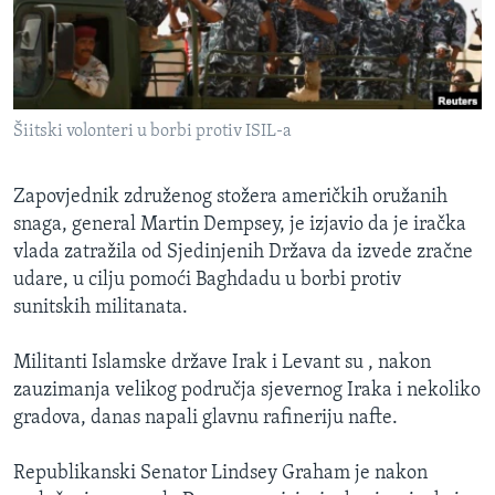
MAGAZIN
O GLASU AMERIKE
Learning English
Šiitski volonteri u borbi protiv ISIL-a
PRATITE NAS
Zapovjednik združenog stožera američkih oružanih
snaga, general Martin Dempsey, je izjavio da je iračka
vlada zatražila od Sjedinjenih Država da izvede zračne
udare, u cilju pomoći Baghdadu u borbi protiv
Jezici
sunitskih militanata.
Militanti Islamske države Irak i Levant su , nakon
zauzimanja velikog područja sjevernog Iraka i nekoliko
gradova, danas napali glavnu rafineriju nafte.
Republikanski Senator Lindsey Graham je nakon