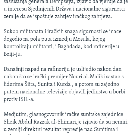
saslušanja generala Dempseya, izjavio da vjeruje da je
u interesu Sjedinjenih Država i nacionalne sigurnosti
zemlje da se ispoštuje zahtjev iračkog zahtjeva.
Sukob militanata i iračkih snaga sigurnosti se inace
dogodio na pola puta izmedju Mosula, kojeg
kontroliraju militanti, i Baghdada, kod rafinerije u
Beiji-ju.
Današnji napad na rafineriju je uslijedio nakon dan
nakon što se irački premijer Nouri al-Maliki sastao s
liderima Šiita, Sunita i Kurda , a potom su zajedno
putem nacionalne televizije objavili jedinstvo u borbi
protiv ISIL-a.
Medjutim, glasnogovornik iračke sunitske zajednice
Sheik Abdul Razzak al-Shimari,je izjavio da su nemiri
u zemlji direktni rezultat represije nad Sunitima i