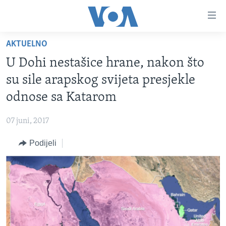
Linkovi
Pređi
na
AKTUELNO
glavni
TV PROGRAM
sadržaj
U Dohi nestašice hrane, nakon što
VIDEO
Pređi
su sile arapskog svijeta presjekle
na
FOTOGRAFIJE DANA
odnose sa Katarom
glavnu
VIJESTI
navigaciju
07 juni, 2017
Idi
NAUKA I TEHNOLOGIJA
SJEDINJENE AMERIČKE DRŽAVE
na
Podijeli
SPECIJALNI PROJEKTI
BOSNA I HERCEGOVINA
pretragu
KORUPCIJA
SVIJET
SLOBODA MEDIJA
ŽENSKA STRANA
IZBJEGLIČKA STRANA