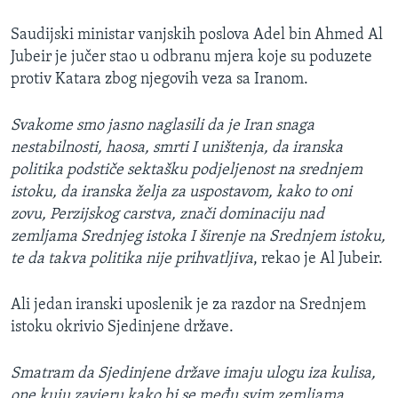
Saudijski ministar vanjskih poslova Adel bin Ahmed Al
Jubeir je jučer stao u odbranu mjera koje su poduzete
protiv Katara zbog njegovih veza sa Iranom.
Svakome smo jasno naglasili da je Iran snaga
nestabilnosti, haosa, smrti I uništenja, da iranska
politika podstiče sektašku podjeljenost na srednjem
istoku, da iranska želja za uspostavom, kako to oni
zovu, Perzijskog carstva, znači dominaciju nad
zemljama Srednjeg istoka I širenje na Srednjem istoku,
te da takva politika nije prihvatljiva
, rekao je Al Jubeir.
Ali jedan iranski uposlenik je za razdor na Srednjem
istoku okrivio Sjedinjene države.
Smatram da Sjedinjene države imaju ulogu iza kulisa,
one kuju zavjeru kako bi se među svim zemljama