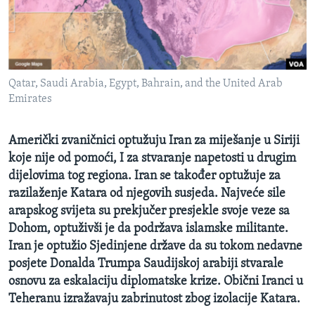
MAGAZIN
O GLASU AMERIKE
Learning English
Qatar, Saudi Arabia, Egypt, Bahrain, and the United Arab
Emirates
PRATITE NAS
Ameri
čki zvaničnici optužuju Iran za miješanje u Siriji
koje nije od pomoći, I za stvaranje napetosti u drugim
dijelovima tog regiona. Iran se također optužuje za
Jezici
razilaženje Katara od njegovih susjeda. Najveće sile
arapskog svijeta su prekjučer presjekle svoje veze sa
Dohom, optuživši je da podržava islamske militante.
Iran je optužio Sjedinjene države da su tokom nedavne
posjete Donalda Trumpa Saudijskoj arabiji stvarale
osnovu za eskalaciju diplomatske krize. Obični Iranci u
Teheranu izražavaju zabrinutost zbog izolacije Katara.