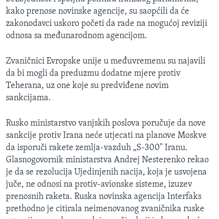
MAGAZIN
kako prenose novinske agencije, su saopćili da će
zakonodavci uskoro početi da rade na mogućoj reviziji
O GLASU AMERIKE
odnosa sa međunarodnom agencijom.
Learning English
Zvaničnici Evropske unije u međuvremenu su najavili
da bi mogli da preduzmu dodatne mjere protiv
PRATITE NAS
Teherana, uz one koje su predviđene novim
sankcijama.
Rusko ministarstvo vanjskih poslova poručuje da nove
Jezici
sankcije protiv Irana neće utjecati na planove Moskve
da isporuči rakete zemlja-vazduh „S-300" Iranu.
Glasnogovornik ministarstva Andrej Nesterenko rekao
je da se rezolucija Ujedinjenih nacija, koja je usvojena
juče, ne odnosi na protiv-avionske sisteme, izuzev
prenosnih raketa. Ruska novinska agencija Interfaks
prethodno je citirala neimenovanog zvaničnika ruske