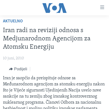
Linkovi
Pređi
na
AKTUELNO
glavni
TV PROGRAM
sadržaj
Iran radi na reviziji odnosa s
VIDEO
Pređi
Medjunarodnom Agencijom za
na
FOTOGRAFIJE DANA
Atomsku Energiju
glavnu
VIJESTI
navigaciju
10 juni, 2010
Idi
NAUKA I TEHNOLOGIJA
SJEDINJENE AMERIČKE DRŽAVE
na
Podijeli
SPECIJALNI PROJEKTI
BOSNA I HERCEGOVINA
pretragu
Iran je saopćio da preispituje odnose sa
KORUPCIJA
SVIJET
Međunarodnom agencijom za atomsku energiju nakon
SLOBODA MEDIJA
što je Vijeće sigurnosti Ujedinjenih Nacija uvelo nove
ŽENSKA STRANA
sankcije na tu zemlju zbog iranskog kontroverznog
nuklearnog programa. Članovi Odbora za nacionalnu
IZBJEGLIČKA STRANA
bezbjednost i spoljnu politiku iranskog parlamenta,