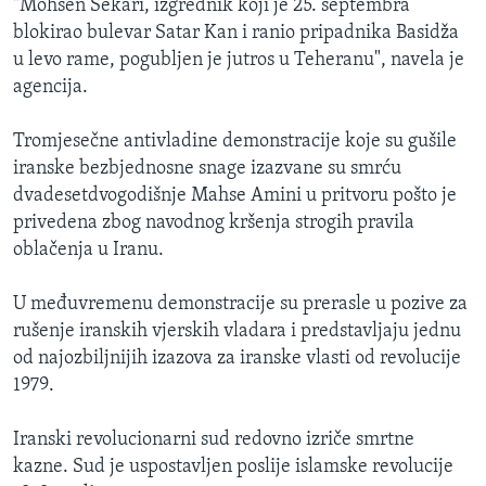
"Mohsen Šekari, izgrednik koji je 25. septembra
blokirao bulevar Satar Kan i ranio pripadnika Basidža
u levo rame, pogubljen je jutros u Teheranu", navela je
agencija.
Tromjesečne antivladine demonstracije koje su gušile
iranske bezbjednosne snage izazvane su smrću
dvadesetdvogodišnje Mahse Amini u pritvoru pošto je
privedena zbog navodnog kršenja strogih pravila
oblačenja u Iranu.
U međuvremenu demonstracije su prerasle u pozive za
rušenje iranskih vjerskih vladara i predstavljaju jednu
od najozbiljnijih izazova za iranske vlasti od revolucije
1979.
Iranski revolucionarni sud redovno izriče smrtne
kazne. Sud je uspostavljen poslije islamske revolucije