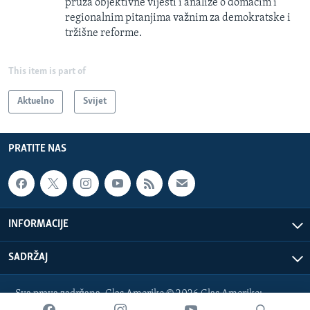
pruža objektivne vijesti i analize o domaćim i
regionalnim pitanjima važnim za demokratske i
tržišne reforme.
This item is part of
Aktuelno
Svijet
PRATITE NAS
INFORMACIJE
SADRŽAJ
Sva prava zadržana. Glas Amerike © 2026 Glas Amerike:
bosnian-service@voanews.com