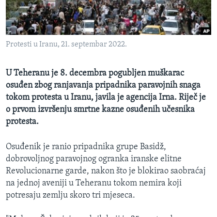
MAGAZIN
O GLASU AMERIKE
Protesti u Iranu, 21. septembar 2022.
Learning English
U Teheranu je 8. decembra pogubljen muškarac
PRATITE NAS
osuđen zbog ranjavanja pripadnika paravojnih snaga
tokom protesta u Iranu, javila je agencija Irna. Riječ je
o prvom izvršenju smrtne kazne osuđenih učesnika
protesta.
Jezici
Osuđenik je ranio pripadnika grupe Basidž,
dobrovoljnog paravojnog ogranka iranske elitne
Revolucionarne garde, nakon što je blokirao saobraćaj
na jednoj aveniji u Teheranu tokom nemira koji
potresaju zemlju skoro tri mjeseca.