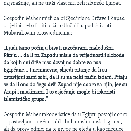
najsnažnije, ali ne traži vlast niti želi islamski Egipat.
Gospodin Maher misli da bi Sjedinjene Države i Zapad
u cjelini trebali biti brži i odlučniji u podršci anti-
Mubarakovim prosvjednicima:
„Ljudi tamo poćinju bivati razočarani, malodušni.
Pitaju ... da li na Zapadu misle da vrijednosti i slobode
do kojih oni drže nisu dovoljno dobre za nas,
Egipćane... I neminovno, slijedi pitanje da li su
ostavljeni sami sebi, da li su na neki način izdani. Pitaju
se da li ono do čega drži Zapad nije dobro za njih, jer su
Arapi i muslimani. I to osjećanje mogle bi iskoristi
islamističke grupe.“
Gospodin Maher takođe ističe da u Egiptu postoji dobro
uspostavljana mreža radikalnih muslimanskih grupa,
ali da prosvjednici na te grupe ne gledaju kao moguće