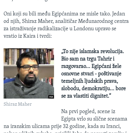
Oni koji su bili među Egipćanima ne misle tako. Jedan
od njih, Shiraz Maher, analitičar Međunarodnog centra
za istraživanje radikalizacije u Londonu upravo se
vratio iz Kaira i tvrdi:
„To nije islamska revolucija.
Bio sam na trgu Tahrir i
razgovarao... Egipćani žele
osnovne stvari - poštivanje
temeljnih ljudskih prava,
slobodu, demokratiju... bore
se za vlastiti dignitet.“
Shiraz Maher
Na prvi pogled, scene iz
Egipta vrlo su slične scenama
na iranskim ulicama prije 32 godine, kada su Iranci,