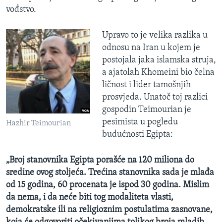
vođstvo.
Upravo to je velika razlika u
odnosu na Iran u kojem je
postojala jaka islamska struja,
a ajatolah Khomeini bio čelna
ličnost i lider tamošnjih
prosvjeda. Unatoč toj razlici
gospodin Teimourian je
pesimista u pogledu
Hazhir Teimourian
budućnosti Egipta:
„Broj stanovnika Egipta porašće na 120 miliona do
sredine ovog stoljeća. Trećina stanovnika sada je mlađa
od 15 godina, 60 procenata je ispod 30 godina. Mislim
da nema, i da neće biti tog modaliteta vlasti,
demokratske ili na religioznim postulatima zasnovane,