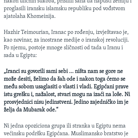
nakon uličnih sukoba, prisilili šaha da napusti zemlju i
proglasili iransku islamsku republiku pod vođstvom
ajatolaha Khomeinija.
Hazhir Teimourian, Iranac po rođenju, izvještavao je,
kao novinar, za inostrane medije o iranskoj revoluciji.
Po njemu, postoje mnoge sličnosti od tada u Iranu i
sada u Egiptu:
„Iranci su govorili sami sebi ... ništa nam se gore ne
može desiti, želimo da šah ode i nakon toga ćemo se
među sobom usaglasiti o vlasti i vladi. Egipćani prave
istu grešku i, nažalost, stvari mogu na izaći na loše. Ni
prosvjednici nisu jedinstveni. Jedino zajedničko im je
želja da Mubarak ode.“
Ni jedna opoziciona grupa ili stranka u Egiptu nema
većinsku podršku Egipćana. Muslimansko bratstvo je