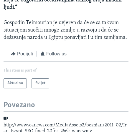
koja će odgovoriti očekivanjima tolikog broja mladih
ljudi.“
Gospodin Teimourian je uvjeren da će se sa takvom
situacijom suočiti mnoge zemlje u razvoju i da će se
dešavanje naroda u Egiptu ponavljati i u tim zemljama.
Podijeli
Follow us
This item is part of
Aktuelno
Svijet
Povezano
http://www.voanews.com/MediaAssets2/bosnian/2011_02/Ir
an_Egypt_SEQ-fixed-20fps-256k-wtag.wmv