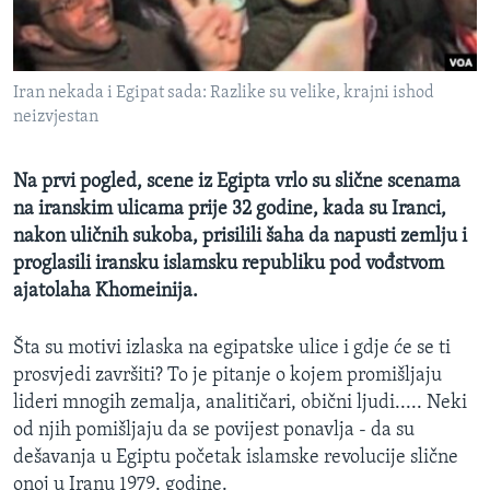
MAGAZIN
O GLASU AMERIKE
Iran nekada i Egipat sada: Razlike su velike, krajni ishod
Learning English
neizvjestan
PRATITE NAS
Na prvi pogled, scene iz Egipta vrlo su slične scenama
na iranskim ulicama prije 32 godine, kada su Iranci,
nakon uličnih sukoba, prisilili šaha da napusti zemlju i
proglasili iransku islamsku republiku pod vođstvom
Jezici
ajatolaha Khomeinija.
Šta su motivi izlaska na egipatske ulice i gdje će se ti
prosvjedi završiti? To je pitanje o kojem promišljaju
lideri mnogih zemalja, analitičari, obični ljudi..... Neki
od njih pomišljaju da se povijest ponavlja - da su
dešavanja u Egiptu početak islamske revolucije slične
onoj u Iranu 1979. godine.