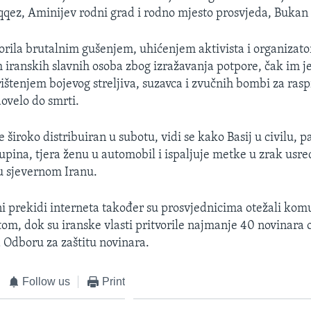
qqez, Aminijev rodni grad i rodno mjesto prosvjeda, Bukan
orila brutalnim gušenjem, uhićenjem aktivista i organizato
iranskih slavnih osoba zbog izražavanja potpore, čak im 
rištenjem bojevog streljiva, suzavca i zvučnih bombi za rasp
dovelo do smrti.
e široko distribuiran u subotu, vidi se kako Basij u civilu, 
upina, tjera ženu u automobil i ispaljuje metke u zrak usre
u sjevernom Iranu.
i prekidi interneta također su prosvjednicima otežali kom
tom, dok su iranske vlasti pritvorile najmanje 40 novinara
Odboru za zaštitu novinara.
Follow us
Print