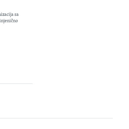
izacija sa
injenično