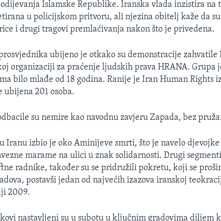
a odijevanja Islamske Republike. Iranska vlada inzistira na
etirana u policijskom pritvoru, ali njezina obitelj kaže da 
rice i drugi tragovi premlaćivanja nakon što je privedena.
rosvjednika ubijeno je otkako su demonstracije zahvatile I
j organizaciji za praćenje ljudskih prava HRANA. Grupa je
a bilo mlađe od 18 godina. Ranije je Iran Human Rights iz
je ubijena 201 osoba.
 odbacile su nemire kao navodnu zavjeru Zapada, bez pruža
u Iranu izbio je oko Aminijeve smrti, što je navelo djevojke
avezne marame na ulici u znak solidarnosti. Drugi segmenti
tne radnike, također su se pridružili pokretu, koji se proši
adova, postavši jedan od najvećih izazova iranskoj teokraci
ji 2009.
jkovi nastavljeni su u subotu u ključnim gradovima diljem k