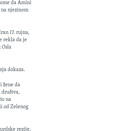
 tome da Amini
su na njezinom
ran 17. rujna,
 rekla da je
 Osla
nja dokaza.
 i žene da
 društva,
rio na
ji od Zelenog
urdske regije,