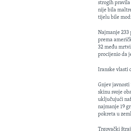
strogih pravil
nije bila maltr
tijelu bile mod
Najmanje 233 p
prema američko
32 među mrtvim
procijenio da 
Iranske vlasti
Gnjev javnosti 
skinu svoje ob
uključujući naf
najmanje 19 gr
pokreta u zeml
Trgovački štra