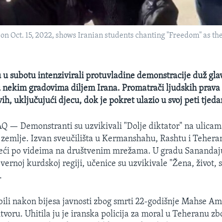
 on Oct. 15, 2022, shows Iranian students chanting "Freedom" as the
u u subotu intenzivirali protuvladine demonstracije duž glav
u nekim gradovima diljem Irana. Promatrači ljudskih prava iz
h, uključujući djecu, dok je pokret ulazio u svoj peti tjeda
RAQ —
Demonstranti su uzvikivali "Dolje diktator" na ulica
zemlje. Izvan sveučilišta u Kermanshahu, Rashtu i Teheran
deći po videima na društvenim mrežama. U gradu Sanandaju
vernoj kurdskoj regiji, učenice su uzvikivale "Žena, život, 
.
zbili nakon bijesa javnosti zbog smrti 22-godišnje Mahse Am
tvoru. Uhitila ju je iranska policija za moral u Teheranu z