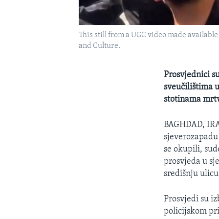
This still from a UGC video made available
and Culture.
Prosvjednici s
sveučilištima 
stotinama mrtvi
BAGHDAD, I
sjeverozapadu 
se okupili, su
prosvjeda u sje
središnju ulicu
Prosvjedi su i
policijskom pri