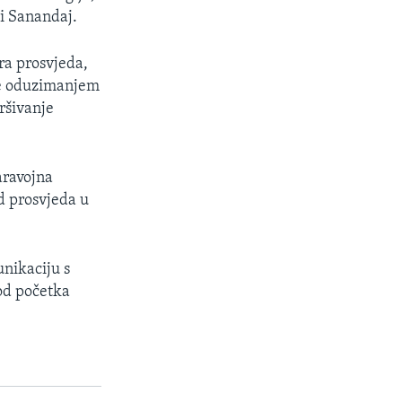
 i Sanandaj.
ra prosvjeda,
je oduzimanjem
ršivanje
paravojna
d prosvjeda u
unikaciju s
 od početka