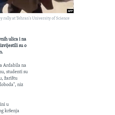
y rally at Tehran's University of Science
nih ulica i na
vijestili su o
n.
ma Ardabila na
u, studenti su
, žarištu
sloboda", niz
ini u
bog kršenja