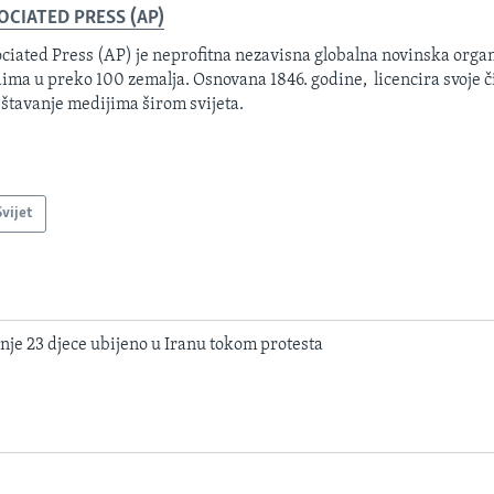
OCIATED PRESS (AP)
ciated Press (AP) je neprofitna nezavisna globalna novinska organ
ima u preko 100 zemalja. Osnovana 1846. godine, licencira svoje č
eštavanje medijima širom svijeta.
Svijet
je 23 djece ubijeno u Iranu tokom protesta