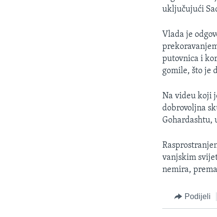
uključujući Sa
Vlada je odgov
prekoravanjem 
putovnica i ko
gomile, što je 
Na videu koji j
dobrovoljna sk
Gohardashtu, 
Rasprostranjen
vanjskim svije
nemira, prema 
Podijeli