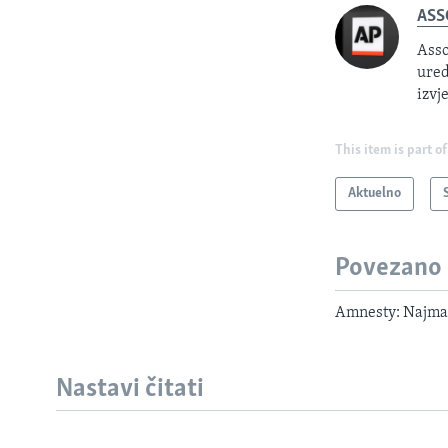
ASS
Asso
ured
izvj
This item is part of
Aktuelno
Povezano
Amnesty: Najman
Nastavi čitati