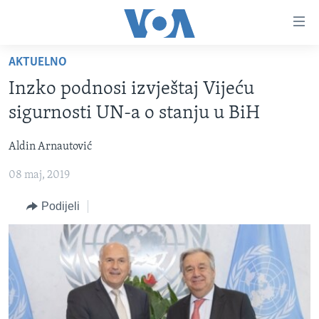
Linkovi
Pređi
na
AKTUELNO
glavni
TV PROGRAM
sadržaj
Inzko podnosi izvještaj Vijeću
VIDEO
Pređi
sigurnosti UN-a o stanju u BiH
na
FOTOGRAFIJE DANA
glavnu
Aldin Arnautović
VIJESTI
navigaciju
Idi
08 maj, 2019
NAUKA I TEHNOLOGIJA
SJEDINJENE AMERIČKE DRŽAVE
na
SPECIJALNI PROJEKTI
BOSNA I HERCEGOVINA
Podijeli
pretragu
KORUPCIJA
SVIJET
SLOBODA MEDIJA
ŽENSKA STRANA
IZBJEGLIČKA STRANA