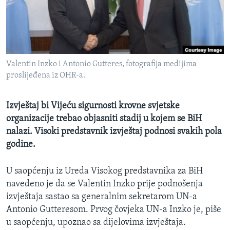
MAGAZIN
O GLASU AMERIKE
Learning English
Valentin Inzko i Antonio Gutteres, fotografija medijima
proslijeđena iz OHR-a.
PRATITE NAS
Izvještaj bi Vijeću sigurnosti krovne svjetske
organizacije trebao objasniti stadij u kojem se BiH
Jezici
nalazi. Visoki predstavnik izvještaj podnosi svakih pola
godine.
U saopćenju iz Ureda Visokog predstavnika za BiH
navedeno je da se Valentin Inzko prije podnošenja
izvještaja sastao sa generalnim sekretarom UN-a
Antonio Gutteresom. Prvog čovjeka UN-a Inzko je, piše
u saopćenju, upoznao sa dijelovima izvještaja.