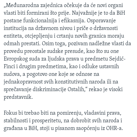
„Međunarodna zajednica očekuje da će novi organi
vlasti biti formirani što prije. Najvažnije je to da BiH
postane funkcionalnija i efikasnija. Osporavanje
institucija na državnom nivou i priče o državnosti
entiteta, otcjepljenju i crtanju novih granica moraju
odmah prestati. Osim toga, pozivam nadležne vlasti da
provedu preostale sudske presude, kao što su one
Evropskog suda za ljudska prava u predmetu Sejdić-
Finci i drugim predmetima, kao i odluke ustavnih
sudova, a pogotovo one koje se odnose na
jednakopravnost svih konstitutivnih naroda ili na
sprečavanje diskriminacije Ostalih,“ rekao je visoki
predstavnik.
Fokus bi trebao biti na pomirenju, vladavini prava,
stabilnosti i prosperitetu, na dobrobit svih naroda i
građana u BiH, stoji u pisanom saopćenju iz OHR-a.