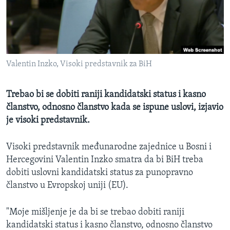
MAGAZIN
O GLASU AMERIKE
Learning English
Valentin Inzko, Visoki predstavnik za BiH
PRATITE NAS
Trebao bi se dobiti raniji kandidatski status i kasno
članstvo, odnosno članstvo kada se ispune uslovi, izjavio
je visoki predstavnik.
Jezici
Visoki predstavnik međunarodne zajednice u Bosni i
Hercegovini Valentin Inzko smatra da bi BiH treba
dobiti uslovni kandidatski status za punopravno
članstvo u Evropskoj uniji (EU).
"Moje mišljenje je da bi se trebao dobiti raniji
kandidatski status i kasno članstvo, odnosno članstvo