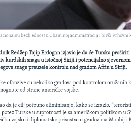
 nacionalnu bezbjednost u Obaminoj administraciji i bivši Vrhov
dnik Redžep Tajip Erdogan izjavio je da će Turska proširiti
v kurdskih snaga u istočnoj Siriji i potencijalno sjeverno
jegove snage preuzele kontrolu nad gradom Afrin u Siriji.
ske ofanzive su nekoliko gradova pod kontrolom oružanih 
mognute od strane američke vojske.
o da je cilj potpuno eliminisanje, kako se izrazio, “teroris
j potez Turske u suprotnosti je sa američkom politikom u Si
ičku vojsku i diplomatsko prisustvo u gradovima Manbij i 