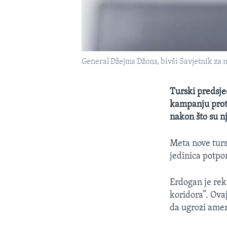
General Džejms Džons, bivši Savjetnik za
Turski predsje
kampanju proti
nakon što su n
Meta nove tur
jedinica potpo
Erdogan je reka
koridora”. Ova
da ugrozi amer