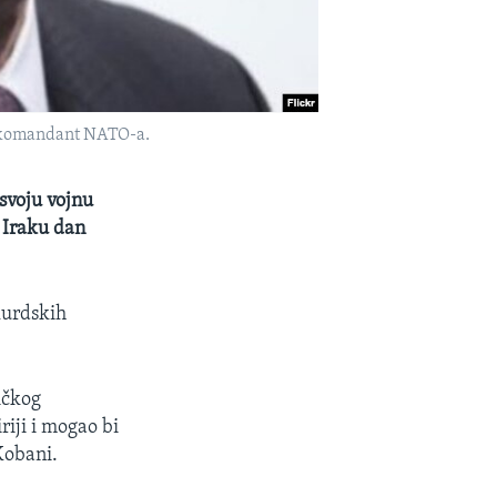
ni komandant NATO-a.
 svoju vojnu
m Iraku dan
kurdskih
tičkog
riji i mogao bi
Kobani.