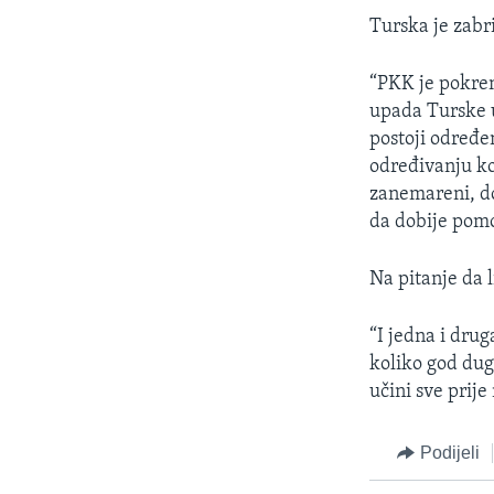
Turska je zabr
“PKK je pokren
upada Turske u
postoji određen
određivanju ko
zanemareni, do
da dobije pomo
Na pitanje da l
“I jedna i dru
koliko god dug
učini sve prij
Podijeli