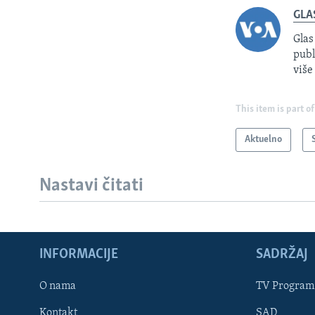
GLA
Glas
publ
više
This item is part of
Aktuelno
Nastavi čitati
INFORMACIJE
SADRŽAJ
Learning English
O nama
TV Program
Kontakt
SAD