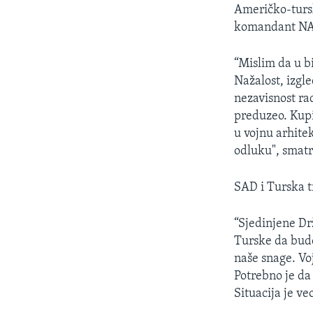
Američko-tursk
komandant NAT
“Mislim da u b
Nažalost, izgl
nezavisnost ra
preduzeo. Kupi
u vojnu arhite
odluku", smatr
SAD i Turska t
“Sjedinjene Dr
Turske da bude
naše snage. Voj
Potrebno je da
Situacija je v