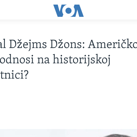
l Džejms Džons: Američk
 odnosi na historijskoj
tnici?