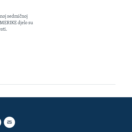
enoj sedmičnoj
 AMERIKE djelo su
sti.