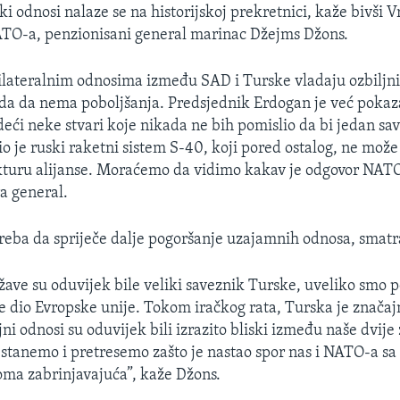
i odnosi nalaze se na historijskoj prekretnici, kaže bivši V
O-a, penzionisani general marinac Džejms Džons.
ilateralnim odnosima između SAD i Turske vladaju ozbiljn
eda da nema poboljšanja. Predsjednik Erdogan je već pokaz
deći neke stvari koje nikada ne bih pomislio da bi jedan s
o je ruski raketni sistem S-40, koji pored ostalog, ne može 
kturu alijanse. Moraćemo da vidimo kakav je odgovor NATO
a general.
reba da spriječe dalje pogoršanje uzajamnih odnosa, smatr
žave su oduvijek bile veliki saveznik Turske, uveliko smo p
 dio Evropske unije. Tokom iračkog rata, Turska je znača
ni odnosi su oduvijek bili izrazito bliski između naše dvije
 stanemo i pretresemo zašto je nastao spor nas i NATO-a s
eoma zabrinjavajuća”, kaže Džons.