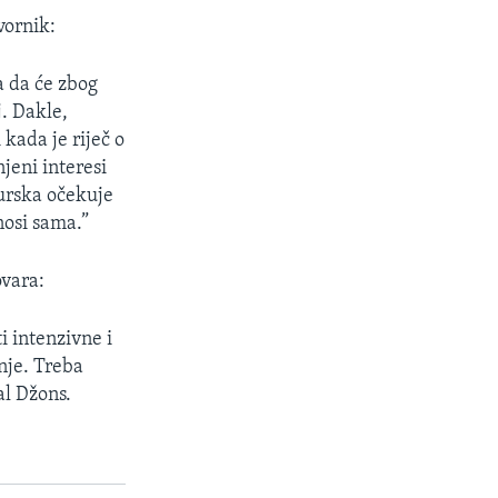
vornik:
 da će zbog
j. Dakle,
 kada je riječ o
jeni interesi
Turska očekuje
nosi sama.”
ovara:
i intenzivne i
nje. Treba
al Džons.