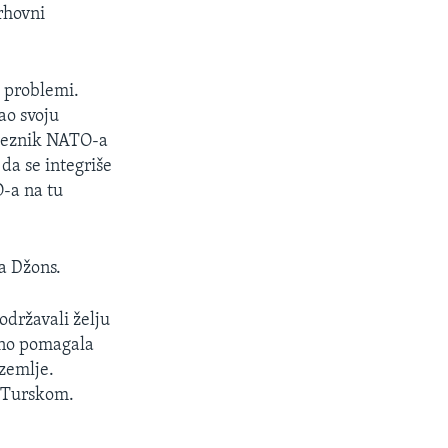
rhovni
i problemi.
ao svoju
aveznik NATO-a
da se integriše
-a na tu
a Džons.
održavali želju
jno pomagala
 zemlje.
a Turskom.