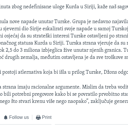
inuta zbog nedefinisane uloge Kurda u Siriji, kaže naš sago
ula nove napade unutar Turske. Grupa je nedavno najavila
 sjeverni dio Sirije eskalirati svoje napade u samoj Tursko
i osjećaj da su strateški interesi Turske ostavljeni po strani
načnog statusa Kurda u Siriji. Turska strana vjeruje da su n
k 2,5 do 3 miliona izbjeglica žive unutar njenih granica. 
ć drugih zemalja, međutim ostavljena je da sve troškove s
i postoji atlernativa koja bi išla u prilog Turske, Džons odg
ga strana imaju racionalne argumente. Mislim da treba vodit
o bili potrebni pregovore kako bi se povratilo prvobitno sta
e nego što stvari krenu više nego naopako”, zaključuje gener
Follow us
Print