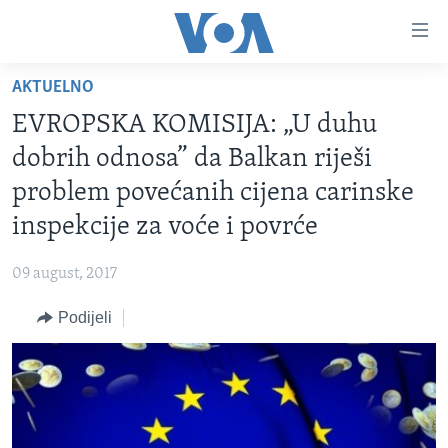
Linkovi
Pređi
na
AKTUELNO
glavni
TV PROGRAM
sadržaj
EVROPSKA KOMISIJA: „U duhu
VIDEO
Pređi
dobrih odnosa” da Balkan riješi
na
FOTOGRAFIJE DANA
problem povećanih cijena carinske
glavnu
VIJESTI
navigaciju
inspekcije za voće i povrće
Idi
NAUKA I TEHNOLOGIJA
SJEDINJENE AMERIČKE DRŽAVE
na
09 august, 2017
SPECIJALNI PROJEKTI
BOSNA I HERCEGOVINA
pretragu
Podijeli
KORUPCIJA
SVIJET
SLOBODA MEDIJA
ŽENSKA STRANA
IZBJEGLIČKA STRANA