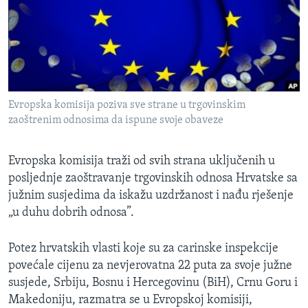
MAGAZIN
O GLASU AMERIKE
Learning English
Evropska komisija poziva sve strane u trgovinskim
PRATITE NAS
zaoštrenim odnosima da ispune svoje obaveze
Evropska komisija traži od svih strana uključenih u
Jezici
posljednje zaoštravanje trgovinskih odnosa Hrvatske sa
južnim susjedima da iskažu uzdržanost i nađu rješenje
„u duhu dobrih odnosa”.
Potez hrvatskih vlasti koje su za carinske inspekcije
povećale cijenu za nevjerovatna 22 puta za svoje južne
susjede, Srbiju, Bosnu i Hercegovinu (BiH), Crnu Goru i
Makedoniju, razmatra se u Evropskoj komisiji,