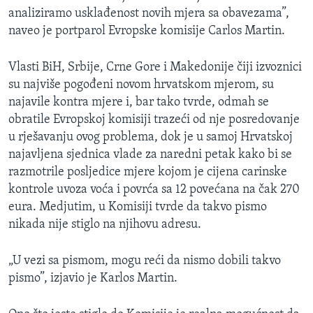
analiziramo usklađenost novih mjera sa obavezama”,
naveo je portparol Evropske komisije Carlos Martin.
Vlasti BiH, Srbije, Crne Gore i Makedonije čiji izvoznici
su najviše pogođeni novom hrvatskom mjerom, su
najavile kontra mjere i, bar tako tvrde, odmah se
obratile Evropskoj komisiji trazeći od nje posredovanje
u rješavanju ovog problema, dok je u samoj Hrvatskoj
najavljena sjednica vlade za naredni petak kako bi se
razmotrile posljedice mjere kojom je cijena carinske
kontrole uvoza voća i povrća sa 12 povećana na čak 270
eura. Medjutim, u Komisiji tvrde da takvo pismo
nikada nije stiglo na njihovu adresu.
„U vezi sa pismom, mogu reći da nismo dobili takvo
pismo”, izjavio je Karlos Martin.