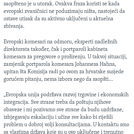
saopšteno je u utorak. Ovakva fraza koristi se kada
evropski zvaničnici ne poduzimaju ništa, nastojeći da
ostave utisak da su aktivno uključeni u aktuelna
zbivanja.
Evropski komesari na odmoru, eksperti nadležnih
direktorata također, čak i portparoli kabineta
komesara za pregovore o proširenju. U takvoj situaciji,
zamjenik portparola komesara Johannesa Hahna,
upitan šta Komisija radi po ovom za hrvatske susjede
gorućem pitanju, nema izbora nego da saopšti...
„Evropska unija podržava razvoj trgovine i ekonomskih
integracija. Sve strane treba da poštuju njihove
obaveze i mi pozivamo sve strane da budu uzdržane,
izbjegavaju eskalaciju i učine sve kako bi riješili
problem u dobroj volji konsultacijama. U kontaktu smo
sa vlastima država koje su u ovo uključene i trenutno