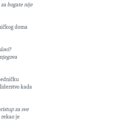
za bogate nije
pničkog doma
lovi?
 njegova
jedničku
liderstvo kada
ristup za sve
, rekao je