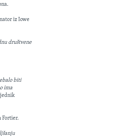
ona.
nator iz Iowe
 dnu društvene
ebalo biti
ko ima
sjednik
 Fortier.
ljšanju