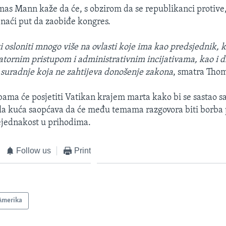
as Mann kaže da će, s obzirom da se republikanci protive
naći put da zaobiđe kongres.
 osloniti mnogo više na ovlasti koje ima kao predsjednik, k
atornim pristupom i administrativnim incijativama, kao i 
 suradnje koja ne zahtijeva donošenje zakona
, smatra Tho
ama će posjetiti Vatikan krajem marta kako bi se sastao 
ela kuća saopćava da će među temama razgovora biti borba 
ejednakost u prihodima.
Follow us
Print
Amerika