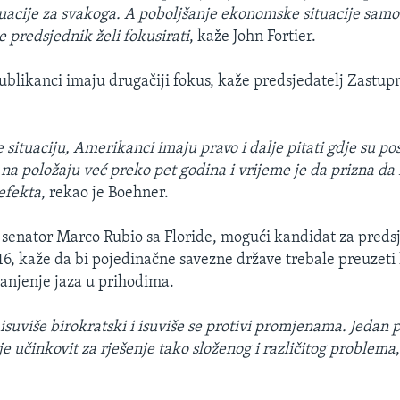
acije za svakoga. A poboljšanje ekonomske situacije samo 
e predsjednik želi fokusirati
, kaže John Fortier.
ublikanci imaju drugačiji fokus, kaže predsjedatelj Zastu
situaciju, Amerikanci imaju pravo i dalje pitati gdje su pos
 na položaju već preko pet godina i vrijeme je da prizna da
efekta
, rekao je Boehner.
senator Marco Rubio sa Floride, mogući kandidat za preds
6, kaže da bi pojedinačne savezne države trebale preuzeti 
manjenje jaza u prihodima.
isuviše birokratski i isuviše se protivi promjenama. Jedan p
e učinkovit za rješenje tako složenog i različitog problema