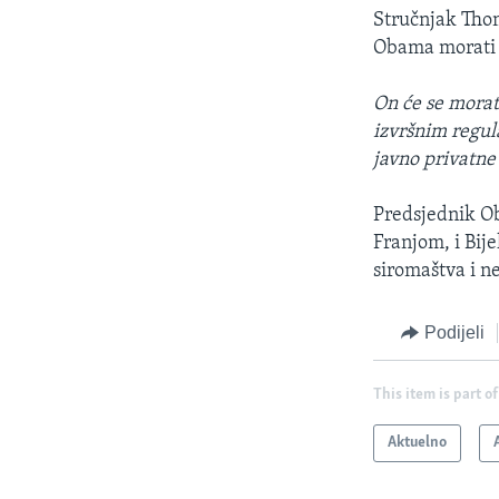
Stručnjak Thom
Obama morati 
On će se morati
izvršnim regul
javno privatne
Predsjednik Ob
Franjom, i Bij
siromaštva i n
Podijeli
This item is part of
Aktuelno