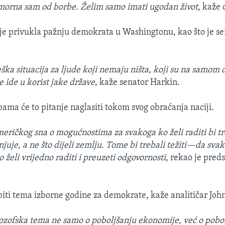
morna sam od borbe. Želim samo imati ugodan život
, kaže 
je privukla pažnju demokrata u Washingtonu, kao što je se
teška situacija za ljude koji nemaju ništa, koji su na samom
ne ide u korist jake države
, kaže senator Harkin.
ama će to pitanje naglasiti tokom svog obraćanja naciji.
eričkog sna o mogućnostima za svakoga ko želi raditi bi tr
njuje, a ne što dijeli zemlju. Tome bi trebali težiti—da sva
želi vrijedno raditi i preuzeti odgovornosti
, rekao je pred
biti tema izborne godine za demokrate, kaže analitičar John
ilozofska tema ne samo o poboljšanju ekonomije, već o pobo