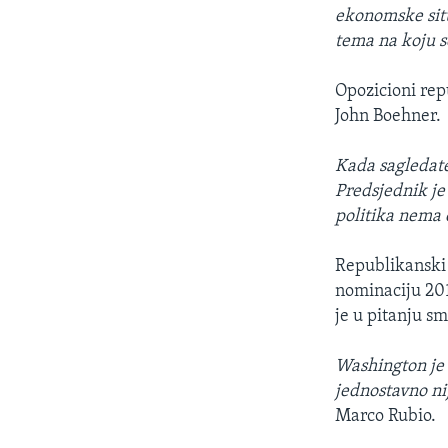
ekonomske situ
tema na koju s
Opozicioni rep
John Boehner.
Kada sagledate 
Predsjednik je
politika nema 
Republikanski 
nominaciju 201
je u pitanju s
Washington je 
jednostavno nij
Marco Rubio.