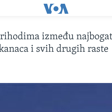
prihodima između najbogat
anaca i svih drugih raste