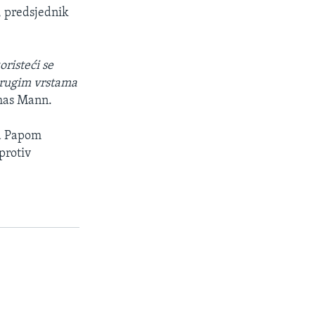
, predsjednik
oristeći se
drugim vrstama
mas Mann.
sa Papom
protiv