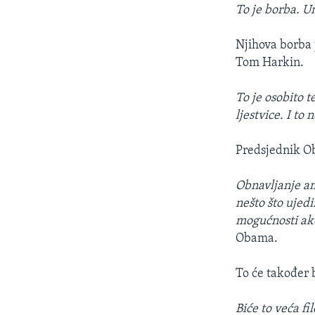
To je borba. U
Njihova borba 
Tom Harkin.
To je osobito 
ljestvice. I to 
Predsjednik Ob
Obnavljanje am
nešto što ujedi
mogućnosti ako 
Obama.
To će također 
Biće to veća f