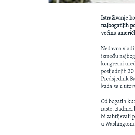
Istraživanje k
najbogatijih p
većinu američk
Nedavna vladin
između najboga
kongresni ured
posljednjih 30
Predsjednik Ba
kada se u utor
Od bogatih kuć
raste. Radnici
bi zahtijevali 
u Washingtonu,