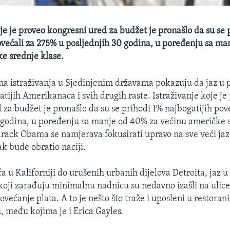
oje je proveo kongresni ured za budžet je pronašlo da su se 
ovećali za 275% u posljednjih 30 godina, u poređenju sa ma
e srednje klase.
a istraživanja u Sjedinjenim državama pokazuju da jaz u
tijih Amerikanaca i svih drugih raste. Istraživanje koje je
 za budžet je pronašlo da su se prihodi 1% najbogatijih pov
 godina, u poređenju sa manje od 40% za većinu američke s
rack Obama se namjerava fokusirati upravo na sve veći ja
ak bude obratio naciji.
a u Kaliforniji do urušenih urbanih dijelova Detroita, jaz 
 koji zarađuju minimalnu nadnicu su nedavno izašli na ulic
povećanje plata. A to je nešto što traže i uposleni u restora
 među kojima je i Erica Gayles.