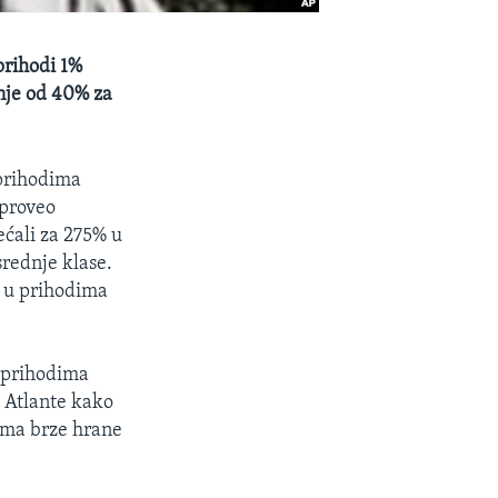
prihodi 1%
nje od 40% za
 prihodima
 proveo
ećali za 275% u
rednje klase.
z u prihodima
u prihodima
e Atlante kako
nima brze hrane