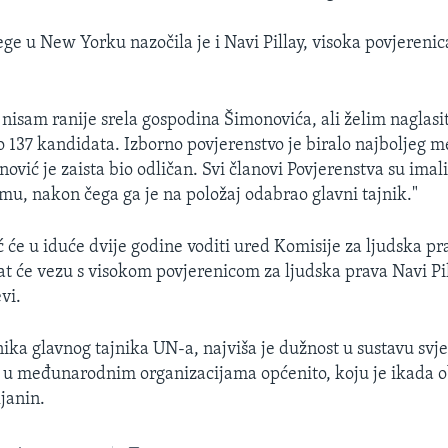
ege u New Yorku nazočila je i Navi Pillay, visoka povjereni
a nisam ranije srela gospodina Šimonovića, ali želim naglasit
lo 137 kandidata. Izborno povjerenstvo je biralo najboljeg 
ović je zaista bio odličan. Svi članovi Povjerenstva su imal
emu, nakon čega ga je na položaj odabrao glavni tajnik."
 će u iduće dvije godine voditi ured Komisije za ljudska p
t će vezu s visokom povjerenicom za ljudska prava Navi Pill
vi.
ka glavnog tajnika UN-a, najviša je dužnost u sustavu svj
li u međunarodnim organizacijama općenito, koju je ikada 
janin.