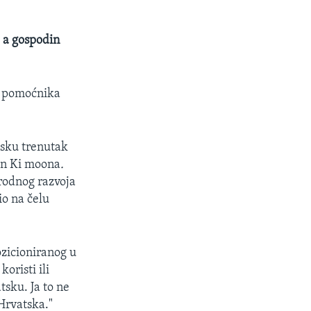
, a gospodin
st pomoćnika
tsku trenutak
an Ki moona
.
rodnog razvoja
io na čelu
ozicioniranog u
koristi ili
tsku. Ja to ne
 Hrvatska."