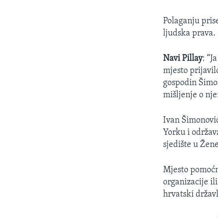
Polaganju pris
ljudska prava.
Navi Pillay
: “J
mjesto prijavi
gospodin Šimon
mišljenje o nj
Ivan Šimonović
Yorku i održava
sjedište u Žene
Mjesto pomoćni
organizacije i
hrvatski državl