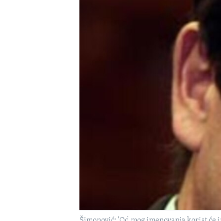
MAGAZIN
O GLASU AMERIKE
Šimonović: 'Od mog imenovanja korist će i