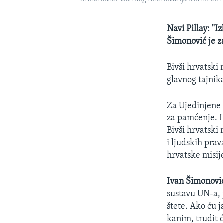
Navi Pillay: "
Šimonović je za
Bivši hrvatski
glavnog tajnik
Za Ujedinjene 
za pamćenje. I
Bivši hrvatski
i ljudskih prav
hrvatske misij
Ivan Šimonovi
sustavu UN-a, j
štete. Ako ću j
kanim, trudit 