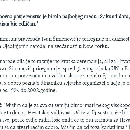
Izborno povjerenstvo je biralo najboljeg među 137 kandidata
ista bio odličan."
 ministar pravosuđa Ivan Šimonović je prisegnuo na dužno
a Ujedinjenih naroda, na svečanosti u New Yorku.
narode bila je to razmjerno kratka ceremonija, ali za Hrva
van Šimonović prisegnuo je ispred glavnog tajnika UN-a B
 ministar pravosuđa ima veliko iskustvo u području međuna
a, a dobro poznaje dinamiku svjetske organizacije gdje je b
e od 1997. do 2002.godine.
ć
: "Mislim da je za svaku zemlju bitno imati nekog visokop
er to donosi Hrvatskoj vidljivost. Od te vidljivosti može biti 
a svoj posao ovdje raditi loše onda će to biti sramota za Hrva
ću se da stvari radim
dobro. Mislim da od toga koristi ima i