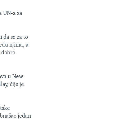
ca UN-a za
i da se za to
među njima, a
i dobro
rava u New
ay, čije je
etske
obnašao jedan