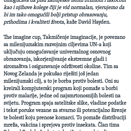
omogućava da pišu zabilješke istom brzinom i lakoćom
kao i njihov
e
kolege
čiji je vid normalan, vjerujemo da
bi im tako omogućili bolji pristup obrazovanju,
prihodima i kvaliteti života
, kaže David Hayden.
The imagine cup,
T
akmičenje imaginacije, je povezano
sa milenijumskim razvojnim ciljevima UN-a koji
uključuju omogućavanje univerzalnog osnovnog
obrazovanja, iskorjenjivanje ekstremne gladi i
siromaštva i osiguravanje održivosti okoline. Tim sa
Novog Zelanda je pokušao riješiti još jedan
milenijumski cilj, a to je borba protiv bolesti. Oni su
kreirali kompjuterski program koji pomaže u borbi
protiv malarije, jedne od najsmrtonosnijih bolesti na
svijetu. Program spaja satelitske slike, vladine podatke
i tekst poruke vezane za stvarno ili potencijalno širenje
te bolesti koju prenose komarci. To pomaže distribuciji
mreža, vakcina i sprejova protiv insekata. Član tima