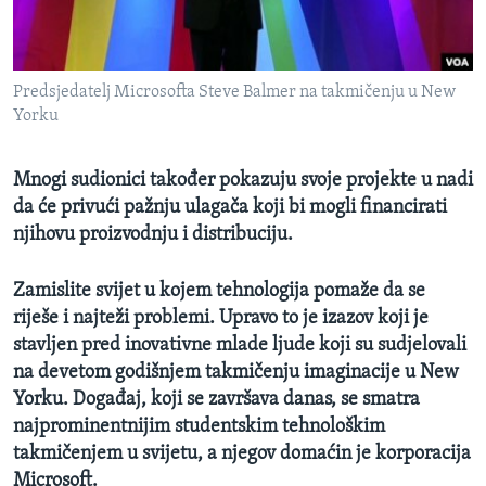
MAGAZIN
O GLASU AMERIKE
Predsjedatelj Microsofta Steve Balmer na takmičenju u New
Learning English
Yorku
PRATITE NAS
Mnogi sudionici također pokazuju svoje projekte u nadi
da će privući pažnju ulagača koji bi mogli financirati
njihovu proizvodnju i distribuciju.
Jezici
Zamislite svijet u kojem tehnologija pomaže da se
riješe i najteži problemi. Upravo to je izazov koji je
stavljen pred inovativne mlade ljude koji su sudjelovali
na devetom godišnjem takmičenju imaginacije u New
Yorku. Događaj, koji se završava danas, se smatra
najprominentnijim studentskim tehnološkim
takmičenjem u svijetu, a njegov domaćin je korporacija
Microsoft.