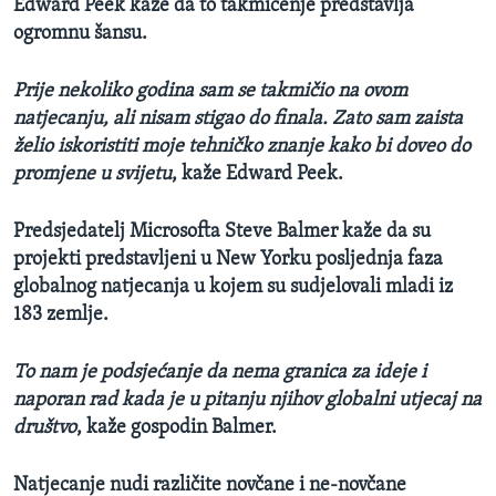
Edward Peek kaže da to takmičenje predstavlja
ogromnu šansu.
Prije nekoliko godina sam se takmičio na ovom
natjecanju, ali nisam stigao do finala. Zato sam zaista
želio iskoristiti moje tehničko znanje kako bi doveo do
promjene u svijetu
, kaže Edward Peek.
Predsjedatelj Microsofta Steve Balmer kaže da su
projekti predstavljeni u New Yorku posljednja faza
globalnog natjecanja u kojem su sudjelovali mladi iz
183 zemlje.
To nam je podsjećanje da nema granica za ideje i
naporan rad kada je u pitanju njihov globalni utjecaj na
društvo
, kaže gospodin Balmer.
Natjecanje nudi različite novčane i ne-novčane