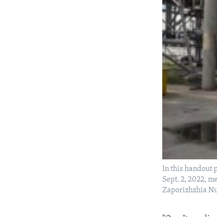
In this handout 
Sept. 2, 2022, m
Zaporizhzhia Nuc