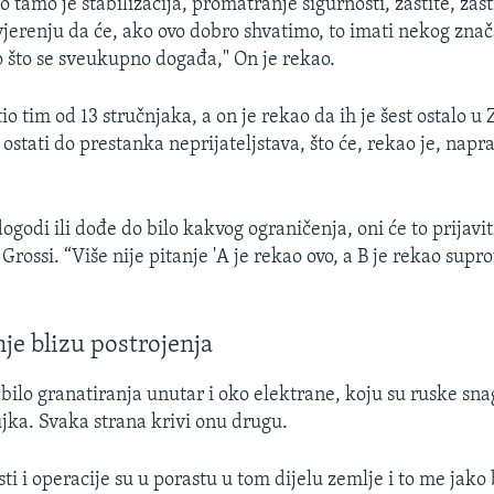
 tamo je stabilizacija, promatranje sigurnosti, zaštite, zaš
vjerenju da će, ako ovo dobro shvatimo, to imati nekog znač
o što se sveukupno događa," On je rekao.
tio tim od 13 stručnjaka, a on je rekao da ih je šest ostalo 
e ostati do prestanka neprijateljstava, što će, rekao je, napra
ogodi ili dođe do bilo kakvog ograničenja, oni će to prijaviti
Grossi. “Više nije pitanje 'A je rekao ovo, a B je rekao supro
je blizu postrojenja
 bilo granatiranja unutar i oko elektrane, koju su ruske sn
jka. Svaka strana krivi onu drugu.
ti i operacije su u porastu u tom dijelu zemlje i to me jako