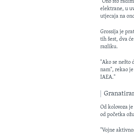
"Ono što radimo
elektrane, u u
utjecaja na on
Grossija je pra
tih šest, dva ć
razliku.
"Ako se nešto d
nam", rekao je 
IAEA."
Granatiran
Od kolovoza je
od početka ožu
"Vojne aktivnos