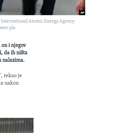
2, International Atomic Energy Agency
ower pla
 on i njegov
, da ih ništa
im nalazima.
", rekao je
ka nakon