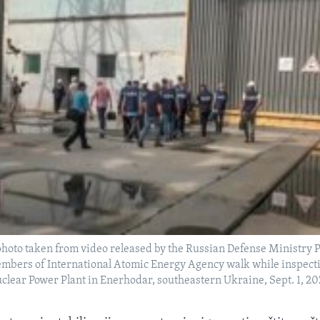
photo taken from video released by the Russian Defense Ministry 
embers of International Atomic Energy Agency walk while inspect
lear Power Plant in Enerhodar, southeastern Ukraine, Sept. 1, 20