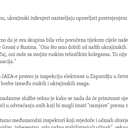
 ukrajinski inženjeri nastavljaju upravljati postrojenjem
tno da je ova skupina bila vrlo povučena tijekom cijele naše
 Grossi o Rusima. "Ono što smo dobili od naših ukrajinskih 
čaj, oni rade sa svojim ruskim tehničkim kolegama. To nije 
uacija."
 IAEA-e proveo je inspekciju elektrane u Zaporožju u četvr
e borbe između ruskih i ukrajinskih snaga.
nadzorne službe rekao je kako se nada da će prisutnost nj
ći u odvraćanju onih koji bi mogli imati "namjere" prema n
 tamo međunarodni inspektori koji svjedoče i odmah obavje
slim, inherentan, vrlo važan stabilizirajući učinak", rekao 