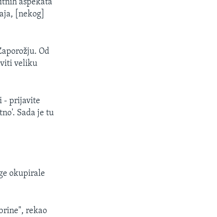
titnih aspekata
aja, [nekog]
u Zaporožju. Od
viti veliku
 - prijavite
tno'. Sada je tu
age okupirale
 brine", rekao