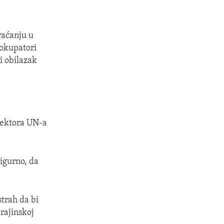
raćanju u
o okupatori
i obilazak
pektora UN-a
igurno, da
strah da bi
rajinskoj