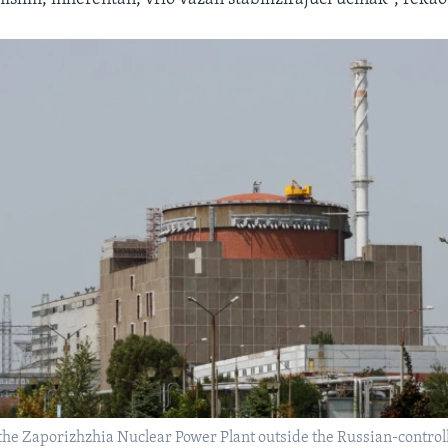
 the Zaporizhzhia Nuclear Power Plant outside the Russian-controll