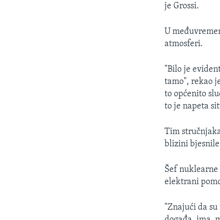
je Grossi.
U međuvremenu,
atmosferi.
"Bilo je eviden
tamo", rekao je
to općenito slu
to je napeta sit
Tim stručnjaka
blizini bjesnil
Šef nuklearne 
elektrani pomo
"Znajući da su
događa, ima, mi