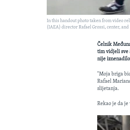
In this handout photo taken from video re
(IAEA) director Rafael Grossi, center, a
Čelnik Međunar
tim vidjeli sve
nije iznenadilo
"Moja briga bio
Rafael Mariano
slijetanja.
Rekao je da je