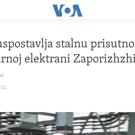
spostavlja stalnu prisutno
rnoj elektrani Zaporizhzh
er
022