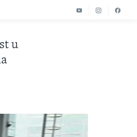
st u
ia