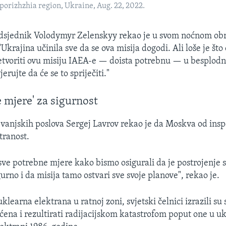
orizhzhia region, Ukraine, Aug. 22, 2022.
edsjednik Volodymyr Zelenskyy rekao je u svom noćnom ob
"Ukrajina učinila sve da se ova misija dogodi. Ali loše je št
tvoriti ovu misiju IAEA-e — doista potrebnu — u besplodn
jerujte da će se to spriječiti."
 mjere' za sigurnost
 vanjskih poslova Sergej Lavrov rekao je da Moskva od ins
tranost.
e potrebne mjere kako bismo osigurali da je postrojenje s
urno i da misija tamo ostvari sve svoje planove", rekao je.
klearna elektrana u ratnoj zoni, svjetski čelnici izrazili su 
ećena i rezultirati radijacijskom katastrofom poput one u uk