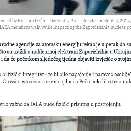
leased by Russian Defense Ministry Press Service on Sept. 2, 202
nd IAEA members walk while inspecting the Zaporizhzhia nuclear p
odne agencije za atomsku energiju rekao je u petak da su
 što su tražili u nuklearnoj elektrani Zaporizhzhia u Ukrajini
 i da će početkom sljedećeg tjedna objaviti izvješće o svoj
 bi fizički integritet - to bi bilo napajanje i naravno osoblje
 Grossi novinarima u zračnoj luci u Beču nekoliko trenuta
 vrlo važno da IAEA bude fizički prisutna u postrojenju.