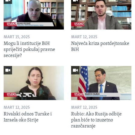
MART 15, 2025
MART 12, 2025
Mogu li institucije BiH
Najveća kriza postdejtonske
spriječiti pokušaj pravne
BiH
secesije?
MART 12, 2025
MART 12, 2025
Rivalski odnos Turske i
Rubio: Ako Rusija odbije
Izraela oko Sirije
plan biće to izuzetno
razočaranje