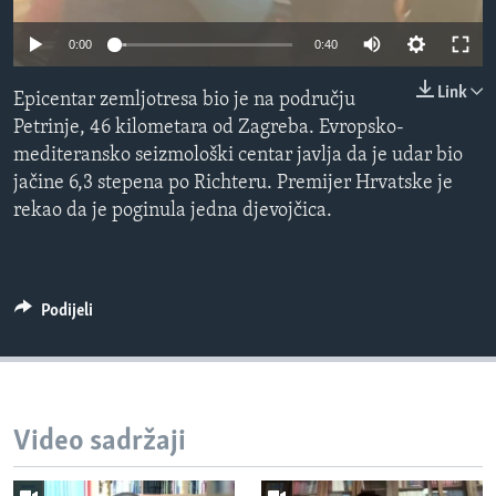
MAGAZIN
0:00
0:40
O GLASU AMERIKE
Link
Epicentar zemljotresa bio je na području
Learning English
Petrinje, 46 kilometara od Zagreba. Evropsko-
mediteransko seizmološki centar javlja da je udar bio
PRATITE NAS
jačine 6,3 stepena po Richteru. Premijer Hrvatske je
rekao da je poginula jedna djevojčica.
Jezici
Podijeli
Video sadržaji