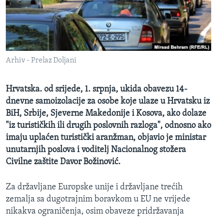
MAGAZIN
O GLASU AMERIKE
Learning English
Arhiv - Prelaz Doljani
PRATITE NAS
Hrvatska. od srijede, 1. srpnja, ukida obavezu 14-
dnevne samoizolacije za osobe koje ulaze u Hrvatsku iz
BiH, Srbije, Sjeverne Makedonije i Kosova, ako dolaze
Jezici
"iz turističkih ili drugih poslovnih razloga", odnosno ako
imaju uplaćen turistički aranžman, objavio je ministar
unutarnjih poslova i voditelj Nacionalnog stožera
Civilne zaštite Davor Božinović.
Za državljane Europske unije i državljane trećih
zemalja sa dugotrajnim boravkom u EU ne vrijede
nikakva ograničenja, osim obaveze pridržavanja