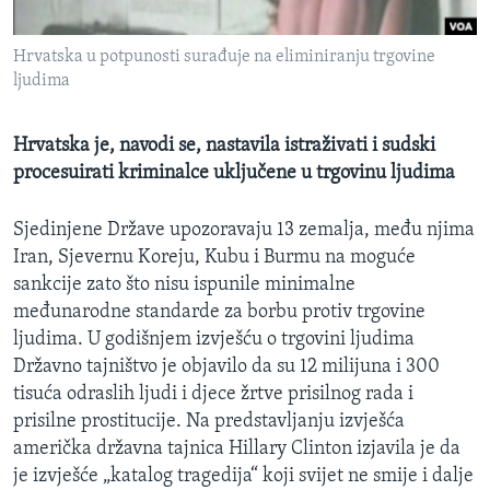
MAGAZIN
Hrvatska u potpunosti surađuje na eliminiranju trgovine
O GLASU AMERIKE
ljudima
Learning English
Hrvatska je, navodi se, nastavila istraživati i sudski
procesuirati kriminalce uključene u trgovinu ljudima
PRATITE NAS
Sjedinjene Države upozoravaju 13 zemalja, među njima
Iran, Sjevernu Koreju, Kubu i Burmu na moguće
Jezici
sankcije zato što nisu ispunile minimalne
međunarodne standarde za borbu protiv trgovine
ljudima. U godišnjem izvješću o trgovini ljudima
Državno tajništvo je objavilo da su 12 milijuna i 300
tisuća odraslih ljudi i djece žrtve prisilnog rada i
prisilne prostitucije. Na predstavljanju izvješća
američka državna tajnica Hillary Clinton izjavila je da
je izvješće „katalog tragedija“ koji svijet ne smije i dalje