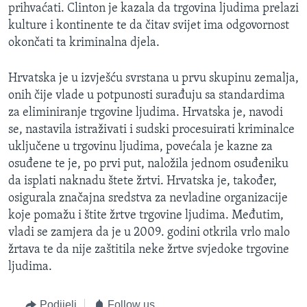
prihvaćati. Clinton je kazala da trgovina ljudima prelazi
kulture i kontinente te da čitav svijet ima odgovornost
okončati ta kriminalna djela.
Hrvatska je u izvješću svrstana u prvu skupinu zemalja,
onih čije vlade u potpunosti surađuju sa standardima
za eliminiranje trgovine ljudima. Hrvatska je, navodi
se, nastavila istraživati i sudski procesuirati kriminalce
uključene u trgovinu ljudima, povećala je kazne za
osuđene te je, po prvi put, naložila jednom osuđeniku
da isplati naknadu štete žrtvi. Hrvatska je, također,
osigurala značajna sredstva za nevladine organizacije
koje pomažu i štite žrtve trgovine ljudima. Međutim,
vladi se zamjera da je u 2009. godini otkrila vrlo malo
žrtava te da nije zaštitila neke žrtve svjedoke trgovine
ljudima.
Podijeli
Follow us