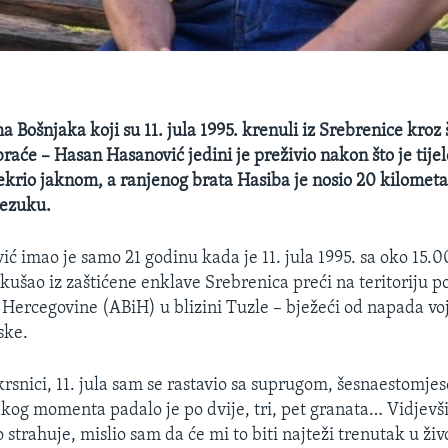
 Bošnjaka koji su 11. jula 1995. krenuli iz Srebrenice kroz
 braće – Hasan Hasanović jedini je preživio nakon što je tij
ekrio jaknom, a ranjenog brata Hasiba je nosio 20 kilometa
Nezuku.
ć imao je samo 21 godinu kada je 11. jula 1995. sa oko 15.
ušao iz zaštićene enklave Srebrenica preći na teritoriju 
 Hercegovine (ABiH) u blizini Tuzle – bježeći od napada vojs
ske.
krsnici, 11. jula sam se rastavio sa suprugom, šesnaestomje
kog momenta padalo je po dvije, tri, pet granata… Vidjevš
ko strahuje, mislio sam da će mi to biti najteži trenutak u ž