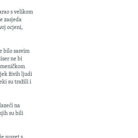
marao s velikom
e zasjeda
oj ocjeni,
e bilo sasvim
iser ne bi
Kameničkom
jek živih ljudi
ki su tražili i
lazeći na
jih su bili
e susret s