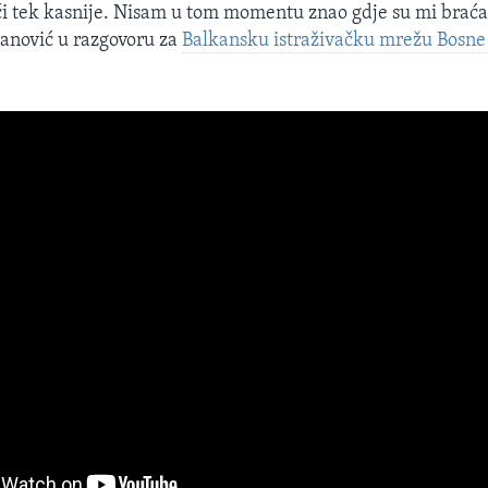
ći tek kasnije. Nisam u tom momentu znao gdje su mi braća
sanović u razgovoru za
Balkansku istraživačku mrežu Bosne