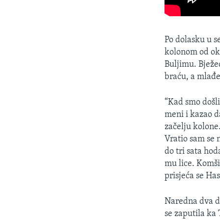
Po dolasku u s
kolonom od ok
Buljimu. Bježe
braću, a mlađe
“Kad smo došli
meni i kazao d
začelju kolone
Vratio sam se n
do tri sata hod
mu lice. Komšij
prisjeća se Ha
Naredna dva da
se zaputila ka 