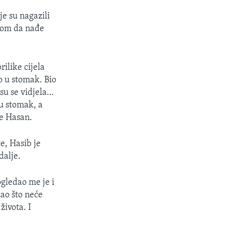
e su nagazili
ljom da nađe
ilike cijela
o u stomak. Bio
 su se vidjela…
mu stomak, a
se Hasan.
ce, Hasib je
dalje.
ogledao me je i
žao što neće
života. I