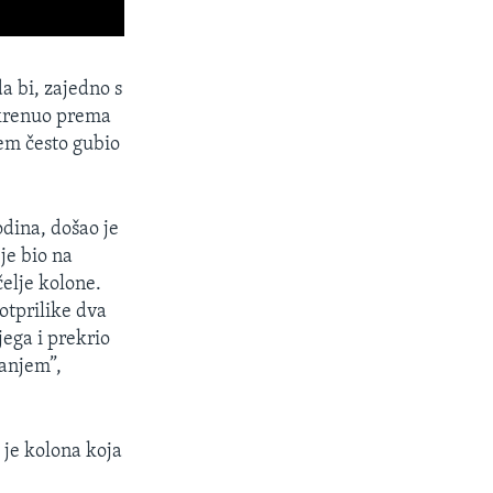
a bi, zajedno s
 krenuo prema
em često gubio
dina, došao je
je bio na
elje kolone.
otprilike dva
jega i prekrio
ranjem”,
 je kolona koja