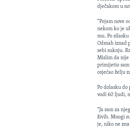
dječakom u nov
“Pojam nove od
nekom ko je ub
mu. Po silasku 
Odmah iznad pu
sebi suknju. R
Mislim da nije i
primijetio sam
osjećao želju z
Po dolasku do 
vodi 60 ljudi, 
“Ja sam za njeg
živih. Mnogi su
je, niko ne zna