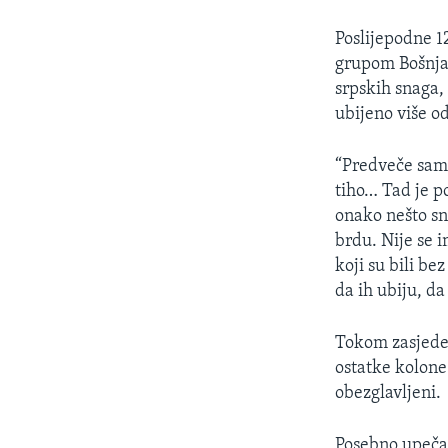
Poslijepodne 1
grupom Bošnjak
srpskih snaga,
ubijeno više od
“Predveče sam 
tiho… Tad je p
onako nešto s
brdu. Nije se i
koji su bili be
da ih ubiju, da
Tokom zasjede,
ostatke kolone 
obezglavljeni.
Posebno upečat