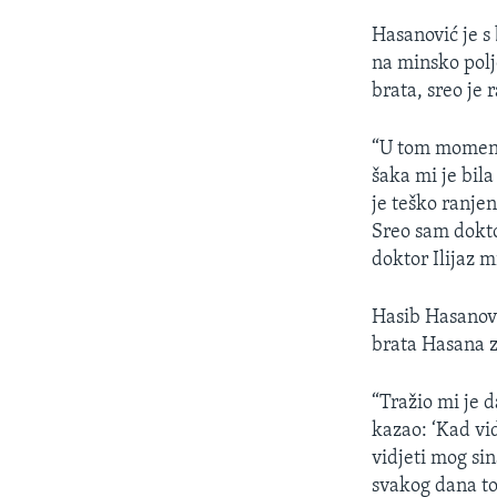
Hasanović je s
na minsko polj
brata, sreo je
“U tom momentu
šaka mi je bil
je teško ranjen
Sreo sam dokto
doktor Ilijaz m
Hasib Hasanović
brata Hasana z
“Tražio mi je d
kazao: ‘Kad vid
vidjeti mog sin
svakog dana to