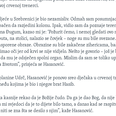
oj crvenoj trenerci.
jeće u Srebrenici je bio nezamisliv. Odmah sam posumnjao 
ačen da razjedini kolonu. Ipak, vidio sam da poznaje teren
na Đugum, kazao mi je: ‘Požurit ćemo, i nemoj gledati ovo na
ta, na stolici, nalazio se čovjek – noge su mu bile svezane
asporene obraze. Obrazine su bile zakačene zihericama, baš
mao oči jer od krvi se nije vidjelo. Nešto je govorio – još je b
 da mu je odsječen spolni organ. Mislim da sam se toliko u
a životom”, prisjeća se Hasanović.
planine Udrč, Hasanović je ponovo sreo dječaka u crvenoj t
među kojima je bio i njegov brat Hasib.
a kasnije rekao da je Božije čudo. Da ga je dao Bog, da nije
 mi svjedoci da je to dijete bilo tamo, a danas kad se raspitu
 niti se zna šta se desilo s njim”, kaže Hasanović.