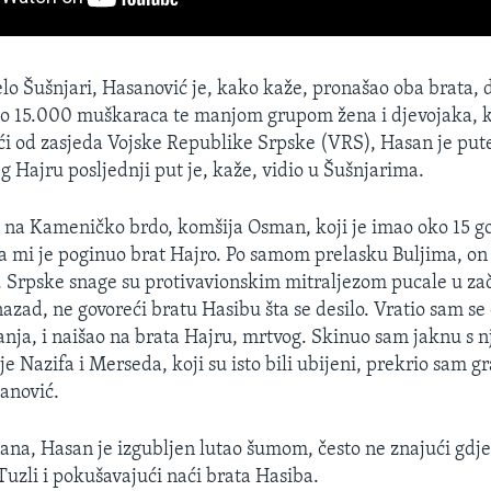
elo Šušnjari, Hasanović je, kako kaže, pronašao oba brata, d
o 15.000 muškaraca te manjom grupom žena i djevojaka,
ći od zasjeda Vojske Republike Srpske (VRS), Hasan je put
g Hajru posljednji put je, kaže, vidio u Šušnjarima.
 na Kameničko brdo, komšija Osman, koji je imao oko 15 go
a mi je poginuo brat Hajro. Po samom prelasku Buljima, on 
. Srpske snage su protivavionskim mitraljezom pucale u zač
azad, ne govoreći bratu Hasibu šta se desilo. Vratio sam se 
anja, i naišao na brata Hajru, mrtvog. Skinuo sam jaknu s n
e Nazifa i Merseda, koji su isto bili ubijeni, prekrio sam g
sanović.
na, Hasan je izgubljen lutao šumom, često ne znajući gdje
Tuzli i pokušavajući naći brata Hasiba.