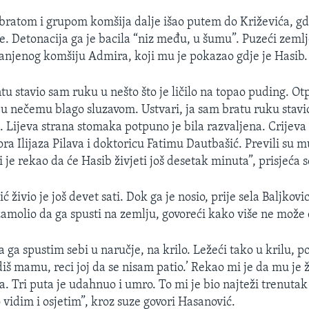
 bratom i grupom komšija dalje išao putem do Križevića, gdj
e. Detonacija ga je bacila “niz među, u šumu”. Puzeći zem
 ranjenog komšiju Admira, koji mu je pokazao gdje je Hasib.
 stavio sam ruku u nešto što je ličilo na topao puding. Otpr
a u nečemu blago sluzavom. Ustvari, ja sam bratu ruku stavi
. Lijeva strana stomaka potpuno je bila razvaljena. Crijeva
ra Ilijaza Pilava i doktoricu Fatimu Dautbašić. Previli su 
i je rekao da će Hasib živjeti još desetak minuta”, prisjeća 
 živio je još devet sati. Dok ga je nosio, prije sela Baljkovi
amolio da ga spusti na zemlju, govoreći kako više ne može 
a ga spustim sebi u naručje, na krilo. Ležeći tako u krilu, p
iš mamu, reci joj da se nisam patio.’ Rekao mi je da mu je 
a. Tri puta je udahnuo i umro. To mi je bio najteži trenutak 
 vidim i osjetim”, kroz suze govori Hasanović.