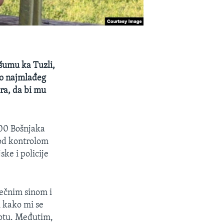
 šumu ka Tuzli,
elo najmlađeg
ra, da bi mu
000 Bošnjaka
pod kontrolom
ke i policije
sečnim sinom i
i kako mi se
ivotu. Međutim,