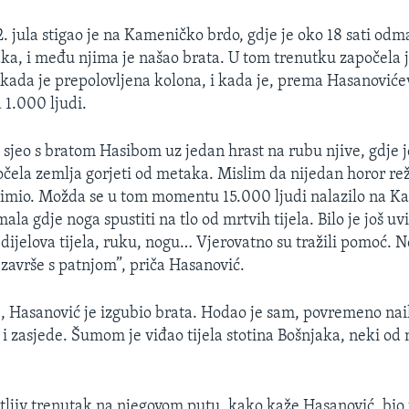
2. jula stigao je na Kameničko brdo, gdje je oko 18 sati od
a, i među njima je našao brata. U tom trenutku započela j
 kada je prepolovljena kolona, i kada je, prema Hasanovićev
 1.000 ljudi.
sjeo s bratom Hasibom uz jedan hrast na rubu njive, gdje j
očela zemlja gorjeti od metaka. Mislim da nijedan horor rež
nimio. Možda se u tom momentu 15.000 ljudi nalazilo na 
mala gdje noga spustiti na tlo od mrtvih tijela. Bilo je još uvi
z dijelova tijela, ruku, nogu… Vjerovatno su tražili pomoć. Ne
 završe s patnjom”, priča Hasanović.
 Hasanović je izgubio brata. Hodao je sam, povremeno nai
i zasjede. Šumom je viđao tijela stotina Bošnjaka, neki od n
ljiv trenutak na njegovom putu, kako kaže Hasanović, bio j