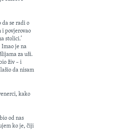
da se radi o
 i povjerovao
 stolici.’
. Imao je na
lijama za uši.
io živ – i
plašio da nisam
renerci, kako
 bio od nas
jem ko je, čiji