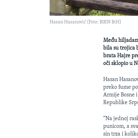
Hasan Hasanović (Foto: BIRN BiH)
Među hiljadama
bila su trojica
brata Hajre pr
oči sklopio u 
Hasan Hasanovi
preko šume pok
Armije Bosne i
Republike Srp
“Na jednoj ras
punicom, a sva
sin trza i koli