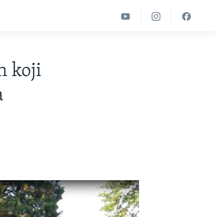
 koji
a