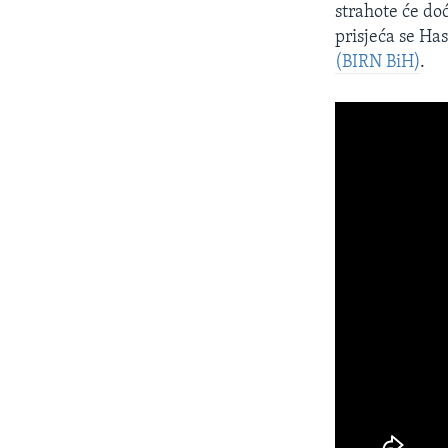
strahote će do
prisjeća se Ha
(BIRN BiH)
.