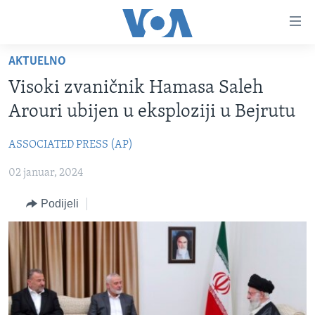
Linkovi
Pređi
na
AKTUELNO
glavni
TV PROGRAM
sadržaj
Visoki zvaničnik Hamasa Saleh
VIDEO
Pređi
Arouri ubijen u eksploziji u Bejrutu
na
FOTOGRAFIJE DANA
glavnu
ASSOCIATED PRESS (AP)
VIJESTI
navigaciju
Idi
02 januar, 2024
NAUKA I TEHNOLOGIJA
SJEDINJENE AMERIČKE DRŽAVE
na
SPECIJALNI PROJEKTI
BOSNA I HERCEGOVINA
Podijeli
pretragu
KORUPCIJA
SVIJET
SLOBODA MEDIJA
ŽENSKA STRANA
IZBJEGLIČKA STRANA