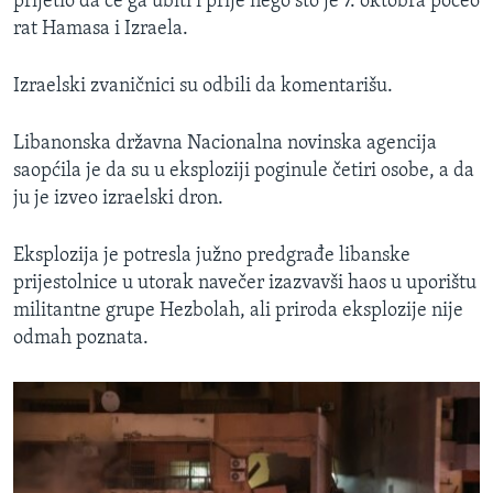
prijetio da će ga ubiti i prije nego što je 7. oktobra počeo
rat Hamasa i Izraela.
Izraelski zvaničnici su odbili da komentarišu.
Libanonska državna Nacionalna novinska agencija
saopćila je da su u eksploziji poginule četiri osobe, a da
ju je izveo izraelski dron.
Eksplozija je potresla južno predgrađe libanske
prijestolnice u utorak navečer izazvavši haos u uporištu
militantne grupe Hezbolah, ali priroda eksplozije nije
odmah poznata.