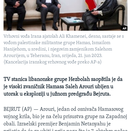
MAGAZIN
O GLASU AMERIKE
Learning English
Vrhovni vođa Irana ajatolah Ali Khamenei, desno, sastaje se s
vođom palestinske militantne grupe Hamas, Ismailom
PRATITE NAS
Hanijehom, u sredini, i njegovim zamjenikom Salehom
Arourijem, u Teheranu, Iran, srijeda, 21. jun 2023.
(Kancelarija iranskog vrhovnog vođe preko AP-a)
Jezici
TV stanica libanonske grupe Hezbolah saopštila je da
je visoki zvaničnik Hamasa Saleh Arouri ubijen u
utorak u eksploziji u južnom predgrađu Bejruta.
BEJRUT (AP) —
Arouri, jedan od osnivača Hamasovog
vojnog krila, bio je na čelu prisustva grupe na Zapadnoj
obali. Izraelski premijer Benjamin Netanyahu je