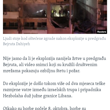
Ljudi stoje kod oštećene zgrade nakon eksplozije u predgrađu
Bejruta Dahiyeh
Nije jasno da li je eksplozija nanijela žrtve u predgrađu
Bejruta, ali video snimci koji su kružili društvenim
mrežama pokazuju ozbiljnu štetu i požar.
Do eksplozije je došlo tokom više od dva mjeseca teške
razmjene vatre između izraelskih trupa i pripadnika
Hezbolaha duž južne granice Libana.
Otkako su borbe počele 8. oktobra, borbe su