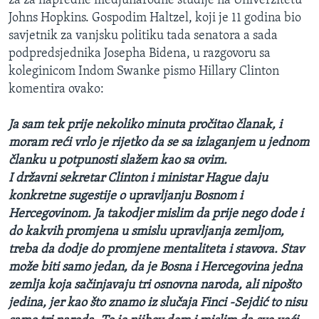
za za napredne medjunarodne studije na Univerzitetu
Johns Hopkins. Gospodim Haltzel, koji je 11 godina bio
savjetnik za vanjsku politiku tada senatora a sada
podpredsjednika Josepha Bidena, u razgovoru sa
koleginicom Indom Swanke pismo Hillary Clinton
komentira ovako:
Ja sam tek prije nekoliko minuta pročitao članak, i
moram reći vrlo je rijetko da se sa izlaganjem u jednom
članku u potpunosti slažem kao sa ovim.
I državni sekretar Clinton i ministar Hague daju
konkretne sugestije o upravljanju Bosnom i
Hercegovinom. Ja takodjer mislim da prije nego dode i
do kakvih promjena u smislu upravljanja zemljom,
treba da dodje do promjene mentaliteta i stavova. Stav
može biti samo jedan, da je Bosna i Hercegovina jedna
zemlja koja sačinjavaju tri osnovna naroda, ali nipošto
jedina, jer kao što znamo iz slučaja Finci -Sejdić to nisu