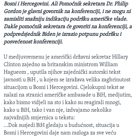
Bosni i Hercegovini. Ali Pomoćnik sekretara Dr. Philip
Gordon je glavni govornik na konferenciji, i ne mogu ni
zamisliti snažniju indikaciju podršku američke vlade.
Dakle pomoćnik sekretara će govoriti na konferenciji, a
podpredsjednik Biden je izrazio potpunu podršku i
posvećenost konferenciji.
U medjuvremenu je američki državni sekretar Hillary
Clinton zajedno sa britanskim ministrom William
Hagueom , uputila njihov zajednički autorski tekst
javnosti u BiH , u kojem se izražava velika zagbrinutost
situacijom u Bosni i Hercegovini. Cjelokupni tekst se
nalazi na stranici američke ambasade u BiH, medjutim,
kako bismo vidjeli na sto i kako su reagirali mnogi,
kako u BiH, tako i van nje, izdvajamo nekoliko
najvažnijih smjernica u tekstu:
...Dok susjedi BiH gledaju u budućnost, situacija u
Bosni i Hercegovini daje nam razloga za sve veću