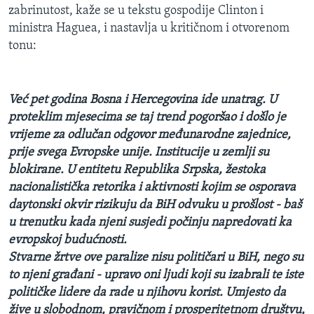
zabrinutost, kaže se u tekstu gospodije Clinton i
ministra Haguea, i nastavlja u kritičnom i otvorenom
tonu:
Već pet godina Bosna i Hercegovina ide unatrag. U
proteklim mjesecima se taj trend pogoršao i došlo je
vrijeme za odlučan odgovor međunarodne zajednice,
prije svega Evropske unije. Institucije u zemlji su
blokirane. U entitetu Republika Srpska, žestoka
nacionalistička retorika i aktivnosti kojim se osporava
daytonski okvir rizikuju da BiH odvuku u prošlost - baš
u trenutku kada njeni susjedi počinju napredovati ka
evropskoj budućnosti.
Stvarne žrtve ove paralize nisu političari u BiH, nego su
to njeni građani - upravo oni ljudi koji su izabrali te iste
političke lidere da rade u njihovu korist. Umjesto da
žive u slobodnom, pravičnom i prosperitetnom društvu,