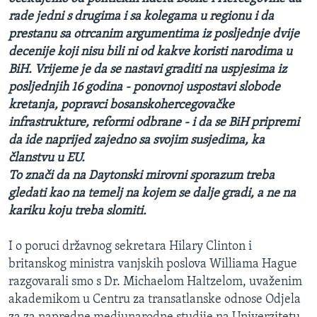
rade jedni s drugima i sa kolegama u regionu i da
prestanu sa otrcanim argumentima iz posljednje dvije
decenije koji nisu bili ni od kakve koristi narodima u
BiH. Vrijeme je da se nastavi graditi na uspjesima iz
posljednjih 16 godina - ponovnoj uspostavi slobode
kretanja, popravci bosanskohercegovačke
infrastrukture, reformi odbrane - i da se BiH pripremi
da ide naprijed zajedno sa svojim susjedima, ka
članstvu u EU.
To znači da na Daytonski mirovni sporazum treba
gledati kao na temelj na kojem se dalje gradi, a ne na
kariku koju treba slomiti.
I o poruci državnog sekretara Hilary Clinton i
britanskog ministra vanjskih poslova Williama Hague
razgovarali smo s Dr. Michaelom Haltzelom, uvaženim
akademikom u Centru za transatlanske odnose Odjela