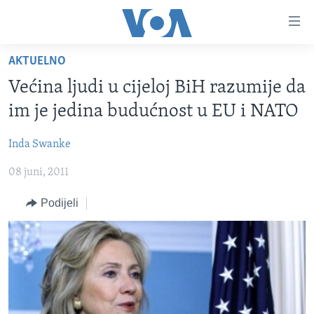
Linkovi
Pređi
na
AKTUELNO
glavni
TV PROGRAM
sadržaj
Većina ljudi u cijeloj BiH razumije da
VIDEO
Pređi
im je jedina budućnost u EU i NATO
na
FOTOGRAFIJE DANA
glavnu
Inda Swanke
VIJESTI
navigaciju
Idi
08 juni, 2011
NAUKA I TEHNOLOGIJA
SJEDINJENE AMERIČKE DRŽAVE
na
SPECIJALNI PROJEKTI
BOSNA I HERCEGOVINA
Podijeli
pretragu
KORUPCIJA
SVIJET
SLOBODA MEDIJA
ŽENSKA STRANA
IZBJEGLIČKA STRANA