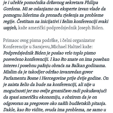
je i učešće pomoćnika državnog sekretara Philipa
Gordona. Mi se oslanjamo na eksperte izvan vlade da
pomognu liderima da pronađu rješenja za probleme
regije. Čestitam na inicijativi i želim konferenciji svaki
uspjeh,
kaže američki podpredsjednik Joseph Biden.
Primaoc ovog pisma podrške, i čelni organizator
Konferencije u Sarajevu,Michael Haltzel kaže:
Podpredsjednik Biden je poslao vrlo toplo pismo
posvećeno konferenciji. I kao što znate on ima poseban
interes i posebnu pažnju obraća na Balkan godinama.
Mislim da je takodjer održao izvanredan govor
Parlamentu Bosne i Hercegovine prije dvije godine. On
je zaista želio da bude na konferenciji, ali nije u
mogućnosti jer mo ovdje grozničavo radi pokušavajući
da spasi američku ekonomiju, s obzirom da je on
odgovoran za pregovore oko naših budžetskih pitanja.
Dakle, kao što vidite, svuda ima problema, ne samo u