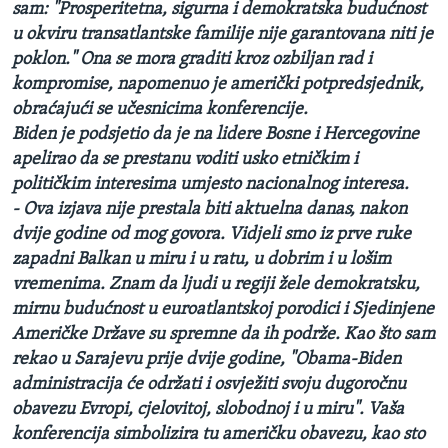
sam: "Prosperitetna, sigurna i demokratska budućnost
u okviru transatlantske familije nije garantovana niti je
poklon." Ona se mora graditi kroz ozbiljan rad i
kompromise, napomenuo je američki potpredsjednik,
obraćajući se učesnicima konferencije.
Biden je podsjetio da je na lidere Bosne i Hercegovine
apelirao da se prestanu voditi usko etničkim i
političkim interesima umjesto nacionalnog interesa.
- Ova izjava nije prestala biti aktuelna danas, nakon
dvije godine od mog govora. Vidjeli smo iz prve ruke
zapadni Balkan u miru i u ratu, u dobrim i u lošim
vremenima. Znam da ljudi u regiji žele demokratsku,
mirnu budućnost u euroatlantskoj porodici i Sjedinjene
Američke Države su spremne da ih podrže. Kao što sam
rekao u Sarajevu prije dvije godine, "Obama-Biden
administracija će održati i osvježiti svoju dugoročnu
obavezu Evropi, cjelovitoj, slobodnoj i u miru". Vaša
konferencija simbolizira tu američku obavezu, kao sto