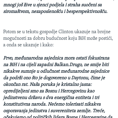
mnogi još žive u sjenci podjela i straha suočeni sa
siromaštvom, nezaposlenošću i besperspektivnošću.
Potom se u tekstu gospodje Clinton ukazuje na brojne
mogućnosti za dobru budućnost koju BiH može postići,
a onda se ukazuje i kako:
Prvo, međunarodna zajednica mora ostati fokusirana
na BiH i na cijeli zapadni Balkan.Drugo, ne smije biti
nikakve sumnje u odlučnost međunarodne zajednice
da podrži ono što je dogovoreno u Daytonu, čime je
okončan rat. Naša poruka je kristalno jasna:
opredijeljeni smo za Bosnu i Hercegovinu kao
jedinstvenu državu s dva energična entiteta i tri
konstitutivna naroda. Nećemo tolerisati nikakva
osporavanja jedinstva i suvereniteta zemlje. Treće,
očekujemo od političkih lidera Bosne i Hercegovine da