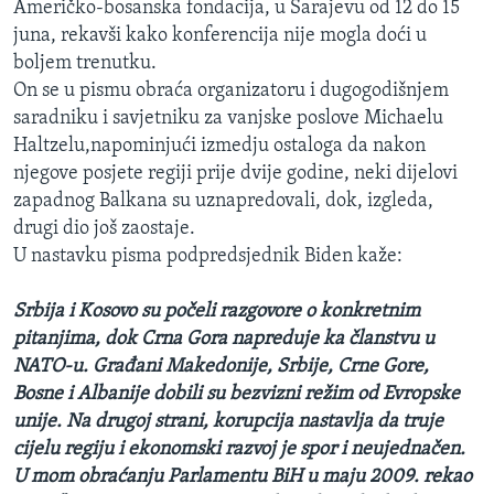
Američko-bosanska fondacija, u Sarajevu od 12 do 15
juna, rekavši kako konferencija nije mogla doći u
boljem trenutku.
On se u pismu obraća organizatoru i dugogodišnjem
saradniku i savjetniku za vanjske poslove Michaelu
Haltzelu,napominjući izmedju ostaloga da nakon
njegove posjete regiji prije dvije godine, neki dijelovi
zapadnog Balkana su uznapredovali, dok, izgleda,
drugi dio još zaostaje.
U nastavku pisma podpredsjednik Biden kaže:
Srbija i Kosovo su počeli razgovore o konkretnim
pitanjima, dok Crna Gora napreduje ka članstvu u
NATO-u. Građani Makedonije, Srbije, Crne Gore,
Bosne i Albanije dobili su bezvizni režim od Evropske
unije. Na drugoj strani, korupcija nastavlja da truje
cijelu regiju i ekonomski razvoj je spor i neujednačen.
U mom obraćanju Parlamentu BiH u maju 2009. rekao