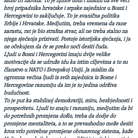
samo tri naroda. To je njihov dom i mislim da sve veći
broj pripadnika hrvatske i srpske zajednice u Bosni i
Hercegovini to zaključuje. To je zvanična politika
Srbije i Hrvatske. Medjutim, treba vremena da rane
zarastu, rat je bio strašna stvar, ali ne treba stalno na
njega sjećanja prizivati. Postoje istorijska sjećanja, i ja
ne očekujem da će se preko noći desiti čuda.
LJudi u Bosni i Hercegovini imaju dvije velike
motivacije da se udruže idu ka istim ciljevima a to su
članstvo u NATO i Evropskoj Uniji. Ja mislim da
ogromna većina ljudi iz svih zajednica iz Bosne i
Hercegovine razumiju da im je to jedina održiva
budućnost.
To je put ka stabilnoj demokratiji, miru, bezbjednosti i
prosperitetu. Ljudi to znaju i razumiju, medjutim da bi
do potrebnih promjena došlo, treba da dodje do
promjene mentaliteta, a to se prevashodno može desiti
kroz vrlo potrebne promjene obrazovnog sistema, kaže