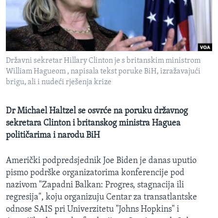
MAGAZIN
O GLASU AMERIKE
Learning English
Državni sekretar Hillary Clinton je s britanskim ministrom
William Hagueom , napisala tekst poruke BiH, izražavajući
PRATITE NAS
brigu, ali i nudeći rješenja krize
Dr Michael Haltzel se osvrće na poruku državnog
sekretara Clinton i britanskog ministra Haguea
Jezici
političarima i narodu BiH
Američki podpredsjednik Joe Biden je danas uputio
pismo podrške organizatorima konferencije pod
nazivom "Zapadni Balkan: Progres, stagnacija ili
regresija", koju organizuju Centar za transatlantske
odnose SAIS pri Univerzitetu "Johns Hopkins" i