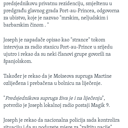
predsjednikovu privatnu rezidenciju, smještenu u
predgrađu glavnog grada Port-au-Princea, odgovorna
za ubistvo, koje je nazvao "mrskim, neljudskim i
barbarskim činom . "
Joseph je napadače opisao kao "strance" tokom
intervjua za radio stanicu Port-au-Prince u srijedu
ujutro i rekao da su neki članovi grupe govorili na
španjolskom.
Također je rekao da je Moïseova supruga Martine
ozlijeđena i prebačena u bolnicu na liječenje.
"
Predsjednikova supruga živa je i na liječenju
",
potvrdio je Joseph lokalnoj radio postaji Magik 9.
Joseph je rekao da nacionalna policija sada kontrolira
situaciju i da su poduzete mjere za "zaštitu nacije".