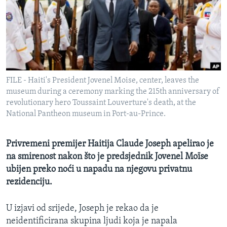
MAGAZIN
O GLASU AMERIKE
Learning English
FILE - Haiti's President Jovenel Moise, center, leaves the
PRATITE NAS
museum during a ceremony marking the 215th anniversary of
revolutionary hero Toussaint Louverture's death, at the
National Pantheon museum in Port-au-Prince.
Jezici
Privremeni premijer Haitija Claude Joseph apelirao je
na smirenost nakon što je predsjednik Jovenel Moïse
ubijen preko noći u napadu na njegovu privatnu
rezidenciju.
U izjavi od srijede, Joseph je rekao da je
neidentificirana skupina ljudi koja je napala