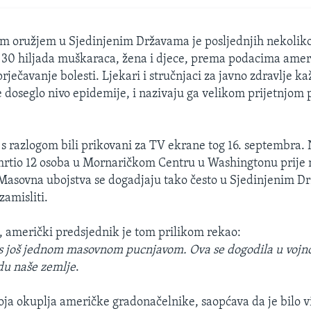
im oružjem u Sjedinjenim Državama je posljednjih nekolik
e 30 hiljada muškaraca, žena i djece, prema podacima ame
prječavanje bolesti. Ljekari i stručnjaci za javno zdravlje ka
e doseglo nivo epidemije, i nazivaju ga velikom prijetnjom 
s razlogom bili prikovani za TV ekrane tog 16. septembra.
rtio 12 osoba u Mornaričkom Centru u Washingtonu prije 
. Masovna ubojstva se dogadjaju tako često u Sjedinjenim D
zamisliti.
 američki predsjednik je tom prilikom rekao:
 s još jednom masovnom pucnjavom. Ova se dogodila u vo
du naše zemlje
.
oja okuplja američke gradonačelnike, saopćava da je bilo v