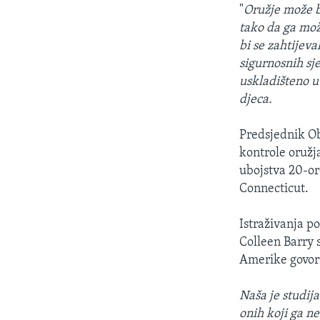
"
Oružje može b
tako da ga može
bi se zahtijev
sigurnosnih sj
uskladišteno 
djeca.
Predsjednik O
kontrole oružj
ubojstva 20-or
Connecticut.
Istraživanja p
Colleen Barry 
Amerike govori
Naša je studija
onih koji ga ne