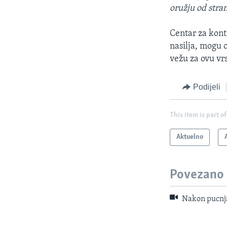
oružju od stran
Centar za kontr
nasilja, mogu o
vežu za ovu vrs
Podijeli
This item is part of
Aktuelno
Povezano
Nakon pucnja