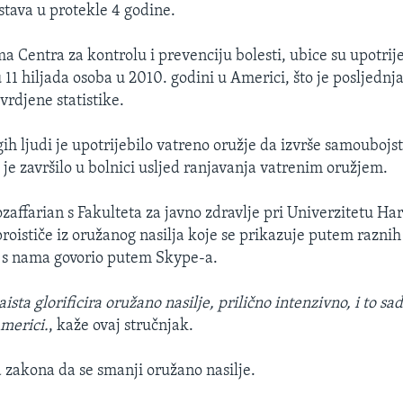
tava u protekle 4 godine.
 Centra za kontrolu i prevenciju bolesti, ubice su upotrij
 11 hiljada osoba u 2010. godini u Americi, što je posljednj
vrdjene statistike.
ih ljudi je upotrijebilo vatreno oružje da izvrše samoubojst
i je završilo u bolnici usljed ranjavanja vatrenim oružjem.
zaffarian s Fakulteta za javno zdravlje pri Univerzitetu Ha
roističe iz oružanog nasilja koje se prikazuje putem raznih
e s nama govorio putem Skype-a.
ista glorificira oružano nasilje, prilično intenzivno, i to sa
Americi.
, kaže ovaj stručnjak.
a zakona da se smanji oružano nasilje.