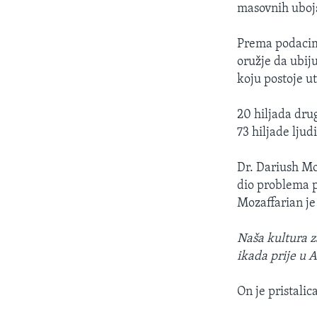
masovnih ubojs
Prema podacima
oružje da ubiju
koju postoje ut
20 hiljada drug
73 hiljade ljud
Dr. Dariush Mo
dio problema p
Mozaffarian j
Naša kultura za
ikada prije u 
On je pristalic