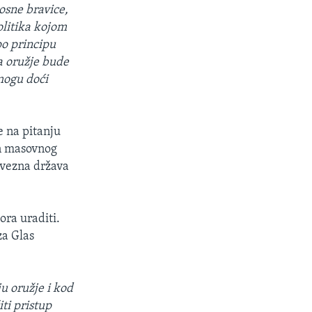
osne bravice,
olitika kojom
po principu
a oružje bude
mogu doći
 na pitanju
on masovnog
avezna država
ora uraditi.
za Glas
ju oružje i kod
iti pristup