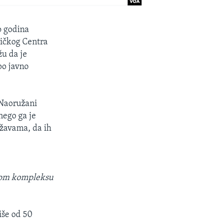
o godina
ričkog Centra
žu da je
po javno
 Naoružani
nego ga je
ržavama, da ih
jnom kompleksu
iše od 50