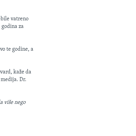
ebile vatreno
a godina za
vo te godine, a
rvard, kaže da
 medija. Dr.
da više nego