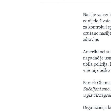
Nasilje vatren
odnijelo život
za kontrolu i s
oružano nasilj
zdravlje.
Amerikanci su 
napadač je usm
ubila policija
više nije teško 
Barack Obama,
Sučeljeni smo
u glavnom gra
Organizacija k