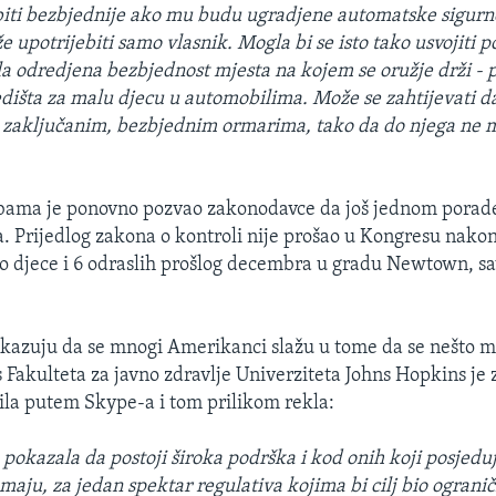
iti bezbjednije ako mu budu ugradjene automatske sigurn
 upotrijebiti samo vlasnik. Mogla bi se isto tako usvojiti p
ala odredjena bezbjednost mjesta na kojem se oružje drži - 
edišta za malu djecu u automobilima. Može se zahtijevati d
u zaključanim, bezbjednim ormarima, tako da do njega ne 
bama je ponovno pozvao zakonodavce da još jednom porade
a. Prijedlog zakona o kontroli nije prošao u Kongresu nak
o djece i 6 odraslih prošlog decembra u gradu Newtown, s
okazuju da se mnogi Amerikanci slažu u tome da se nešto m
s Fakulteta za javno zdravlje Univerziteta Johns Hopkins je 
la putem Skype-a i tom prilikom rekla:
 pokazala da postoji široka podrška i kod onih koji posjedu
maju, za jedan spektar regulativa kojima bi cilj bio ogranič