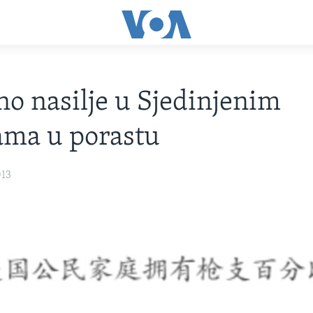
o nasilje u Sjedinjenim
ama u porastu
013