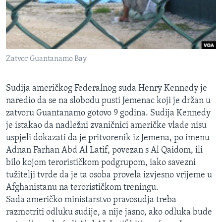
MAGAZIN
O GLASU AMERIKE
Learning English
Zatvor Guantanamo Bay
PRATITE NAS
Sudija američkog Federalnog suda Henry Kennedy je
naredio da se na slobodu pusti Jemenac koji je držan u
zatvoru Guantanamo gotovo 9 godina. Sudija Kennedy
je istakao da nadležni zvaničnici američke vlade nisu
Jezici
uspjeli dokazati da je pritvorenik iz Jemena, po imenu
Adnan Farhan Abd Al Latif, povezan s Al Qaidom, ili
bilo kojom terorističkom podgrupom, iako savezni
tužitelji tvrde da je ta osoba provela izvjesno vrijeme u
Afghanistanu na terorističkom treningu.
Sada američko ministarstvo pravosudja treba
razmotriti odluku sudije, a nije jasno, ako odluka bude