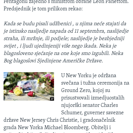
Pentagonu zajedno s ministrom obrane Leon Panettom.
Predsjednik je tom prilikom rekao:
Kada se budu pisali udžbenici , u njima neće stajati da
je istinsko nasljedje napada od 11 septembra, naslijedje
straha, ili mržnje, ili podjele; naslijedje je bezbjedniji
svijet , i ljudi ujedinjeniji više nego ikada. Neka je
blagosloveno sjećanje na one koje smo izgubili. Neka
Bog blagoslovi Sjedinjene Američke Države.
U New Yorku je održana
svečana i tužna ceremonija na
Ground Zero, kojoj su
prisustvovali izmedjuostalih
njujorški senator Charles
Schumer, guverner savezne
države New Jersey Chris Christie, i gradonačelnik
grada New Yorka Michael Bloomberg. Obitelji i