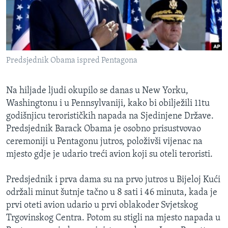
MAGAZIN
O GLASU AMERIKE
Learning English
Predsjednik Obama ispred Pentagona
PRATITE NAS
Na hiljade ljudi okupilo se danas u New Yorku,
Washingtonu i u Pennsylvaniji, kako bi obilježili 11tu
godišnjicu terorističkih napada na Sjedinjene Države.
Predsjednik Barack Obama je osobno prisustvovao
Jezici
ceremoniji u Pentagonu jutros, položivši vijenac na
mjesto gdje je udario treći avion koji su oteli teroristi.
Predsjednik i prva dama su na prvo jutros u Bijeloj Kući
održali minut šutnje tačno u 8 sati i 46 minuta, kada je
prvi oteti avion udario u prvi oblakoder Svjetskog
Trgovinskog Centra. Potom su stigli na mjesto napada u