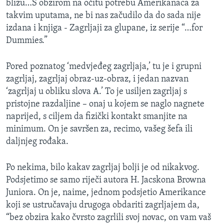
blizu…S obzirom na očitu potrebu Amerikanaca za
takvim uputama, ne bi nas začudilo da do sada nije
izdana i knjiga - Zagrljaji za glupane, iz serije “…for
Dummies.”
Pored poznatog ‘medvjeđeg zagrljaja,’ tu je i grupni
zagrljaj, zagrljaj obraz-uz-obraz, i jedan nazvan
‘zagrljaj u obliku slova A.’ To je usiljen zagrljaj s
pristojne razdaljine – onaj u kojem se naglo nagnete
naprijed, s ciljem da fizički kontakt smanjite na
minimum. On je savršen za, recimo, vašeg šefa ili
daljnjeg rođaka.
Po nekima, bilo kakav zagrljaj bolji je od nikakvog.
Podsjetimo se samo riječi autora H. Jacskona Browna
Juniora. On je, naime, jednom podsjetio Amerikance
koji se ustručavaju drugoga obdariti zagrljajem da,
“bez obzira kako čvrsto zagrlili svoj novac, on vam vaš