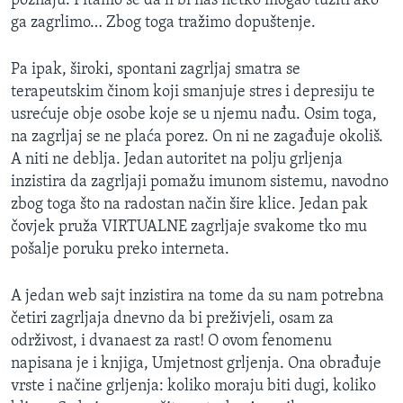
poznaju. Pitamo se da li bi nas netko mogao tužiti ako
ga zagrlimo… Zbog toga tražimo dopuštenje.
Pa ipak, široki, spontani zagrljaj smatra se
terapeutskim činom koji smanjuje stres i depresiju te
usrećuje obje osobe koje se u njemu nađu. Osim toga,
na zagrljaj se ne plaća porez. On ni ne zagađuje okoliš.
A niti ne deblja. Jedan autoritet na polju grljenja
inzistira da zagrljaji pomažu imunom sistemu, navodno
zbog toga što na radostan način šire klice. Jedan pak
čovjek pruža VIRTUALNE zagrljaje svakome tko mu
pošalje poruku preko interneta.
A jedan web sajt inzistira na tome da su nam potrebna
četiri zagrljaja dnevno da bi preživjeli, osam za
održivost, i dvanaest za rast! O ovom fenomenu
napisana je i knjiga, Umjetnost grljenja. Ona obrađuje
vrste i načine grljenja: koliko moraju biti dugi, koliko