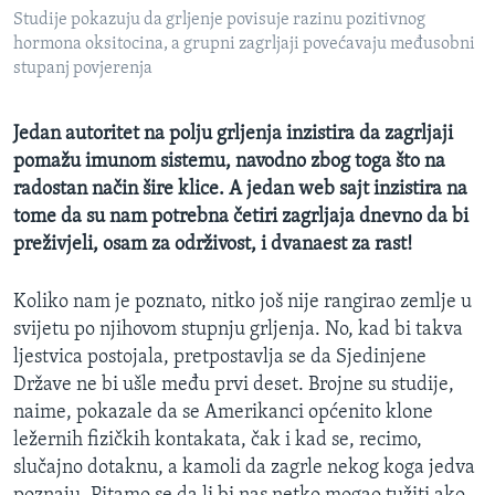
MAGAZIN
Studije pokazuju da grljenje povisuje razinu pozitivnog
hormona oksitocina, a grupni zagrljaji povećavaju međusobni
O GLASU AMERIKE
stupanj povjerenja
Learning English
Jedan autoritet na polju grljenja inzistira da zagrljaji
pomažu imunom sistemu, navodno zbog toga što na
PRATITE NAS
radostan način šire klice. A jedan web sajt inzistira na
tome da su nam potrebna četiri zagrljaja dnevno da bi
preživjeli, osam za održivost, i dvanaest za rast!
Jezici
Koliko nam je poznato, nitko još nije rangirao zemlje u
svijetu po njihovom stupnju grljenja. No, kad bi takva
ljestvica postojala, pretpostavlja se da Sjedinjene
Države ne bi ušle među prvi deset. Brojne su studije,
naime, pokazale da se Amerikanci općenito klone
ležernih fizičkih kontakata, čak i kad se, recimo,
slučajno dotaknu, a kamoli da zagrle nekog koga jedva