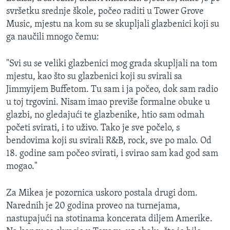
svršetku srednje škole, počeo raditi u Tower Grove
Music, mjestu na kom su se skupljali glazbenici koji su
ga naučili mnogo čemu:
"Svi su se veliki glazbenici mog grada skupljali na tom
mjestu, kao što su glazbenici koji su svirali sa
Jimmyijem Buffetom. Tu sam i ja počeo, dok sam radio
u toj trgovini. Nisam imao previše formalne obuke u
glazbi, no gledajući te glazbenike, htio sam odmah
početi svirati, i to uživo. Tako je sve počelo, s
bendovima koji su svirali R&B, rock, sve po malo. Od
18. godine sam počeo svirati, i svirao sam kad god sam
mogao."
Za Mikea je pozornica uskoro postala drugi dom.
Narednih je 20 godina proveo na turnejama,
nastupajući na stotinama koncerata diljem Amerike.