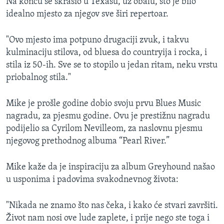
Na koncu se skrasio u Texasu, uz obalu, što je bilo
idealno mjesto za njegov sve širi repertoar.
"Ovo mjesto ima potpuno drugaciji zvuk, i takvu
kulminaciju stilova, od bluesa do countryija i rocka, i
stila iz 50-ih. Sve se to stopilo u jedan ritam, neku vrstu
priobalnog stila."
Mike je prošle godine dobio svoju prvu Blues Music
nagradu, za pjesmu godine. Ovu je prestižnu nagradu
podijelio sa Cyrilom Nevilleom, za naslovnu pjesmu
njegovog prethodnog albuma “Pearl River.”
Mike kaže da je inspiraciju za album Greyhound našao
u usponima i padovima svakodnevnog života:
"Nikada ne znamo što nas čeka, i kako će stvari završiti.
Život nam nosi ove lude zaplete, i prije nego ste toga i