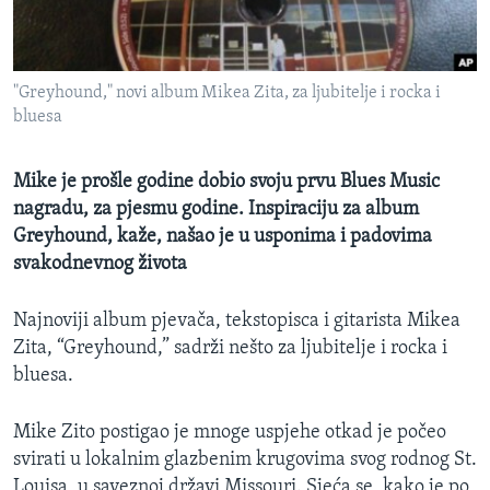
MAGAZIN
O GLASU AMERIKE
"Greyhound," novi album Mikea Zita, za ljubitelje i rocka i
Learning English
bluesa
PRATITE NAS
Mike je prošle godine dobio svoju prvu Blues Music
nagradu, za pjesmu godine. Inspiraciju za album
Greyhound, kaže, našao je u usponima i padovima
svakodnevnog života
Jezici
Najnoviji album pjevača, tekstopisca i gitarista Mikea
Zita, “Greyhound,” sadrži nešto za ljubitelje i rocka i
bluesa.
Mike Zito postigao je mnoge uspjehe otkad je počeo
svirati u lokalnim glazbenim krugovima svog rodnog St.
Louisa, u saveznoj državi Missouri. Sjeća se, kako je po