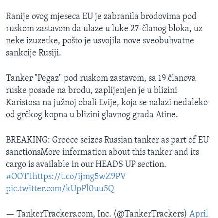
Ranije ovog mjeseca EU je zabranila brodovima pod
ruskom zastavom da ulaze u luke 27-članog bloka, uz
neke izuzetke, pošto je usvojila nove sveobuhvatne
sankcije Rusiji.
Tanker "Pegaz" pod ruskom zastavom, sa 19 članova
ruske posade na brodu, zaplijenjen je u blizini
Karistosa na južnoj obali Evije, koja se nalazi nedaleko
od grčkog kopna u blizini glavnog grada Atine.
BREAKING: Greece seizes Russian tanker as part of EU
sanctionsMore information about this tanker and its
cargo is available in our HEADS UP section.
#OOTT
https://t.co/ijmg5wZ9PV
pic.twitter.com/kUpPl0uu5Q
— TankerTrackers.com, Inc. (@TankerTrackers)
April