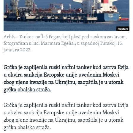
MAGAZIN
O GLASU AMERIKE
Learning English
Arhiv - Tanker-naftaš Pegaz, koji plovi pod ruskom zastavom,
fotografisan u luci Marmara Egelisi, u zapadnoj Turskoj, 16.
PRATITE NAS
januara 2022.
Grčka je zaplijenila ruski naftni tanker kod ostrva Evija
u okviru sankcija Evropske unije uvedenim Moskvi
Jezici
zbog njene invazije na Ukrajinu, saopštila je u utorak
grčka obalska straža.
Grčka je zaplijenila ruski naftni tanker kod ostrva Evija
u okviru sankcija Evropske unije uvedenim Moskvi
zbog njene invazije na Ukrajinu, saopštila je u utorak
grčka obalska straža.