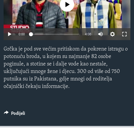
No media source currently available
MAGAZIN
O GLASU AMERIKE
Learning English
0:00
4:08
PRATITE NAS
Grčka je pod sve većim pritiskom da pokrene istragu o
potonuću broda, u kojem su najmanje 82 osobe
poginule, a stotine se i dalje vode kao nestale,
uključujući mnoge žene i djecu. 300 od više od 750
Jezici
putnika su iz Pakistana, gdje mnogi od roditelja
očajnički čekaju informacije.
Podijeli