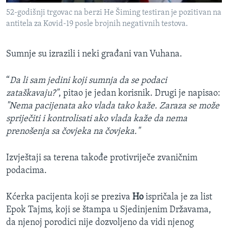
52-godišnji trgovac na berzi He Šiming testiran je pozitivan na
antitela za Kovid-19 posle brojnih negativnih testova.
Sumnje su izrazili i neki građani van Vuhana.
“
Da li sam jedini koji sumnja da se podaci
zataškavaju?"
, pitao je jedan korisnik. Drugi je napisao:
"Nema pacijenata ako vlada tako kaže. Zaraza se može
spriječiti i kontrolisati ako vlada kaže da nema
prenošenja sa čovjeka na čovjeka."
Izvještaji sa terena takođe protivriječe zvaničnim
podacima.
Kćerka pacijenta koji se preziva
Ho
ispričala je za list
Epok Tajms, koji se štampa u Sjedinjenim Državama,
da njenoj porodici nije dozvoljeno da vidi njenog