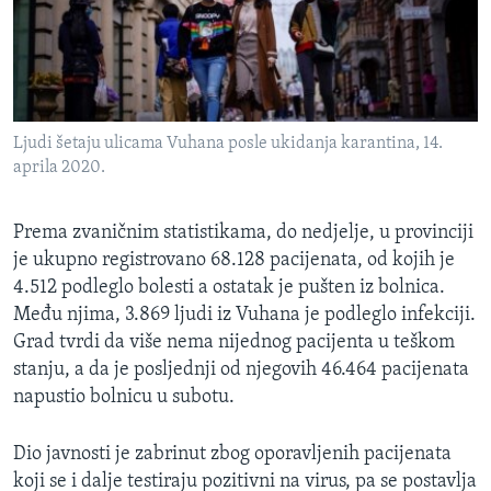
Ljudi šetaju ulicama Vuhana posle ukidanja karantina, 14.
aprila 2020.
Prema zvaničnim statistikama, do nedjelje, u provinciji
je ukupno registrovano 68.128 pacijenata, od kojih je
4.512 podleglo bolesti a ostatak je pušten iz bolnica.
Među njima, 3.869 ljudi iz Vuhana je podleglo infekciji.
Grad tvrdi da više nema nijednog pacijenta u teškom
stanju, a da je posljednji od njegovih 46.464 pacijenata
napustio bolnicu u subotu.
Dio javnosti je zabrinut zbog oporavljenih pacijenata
koji se i dalje testiraju pozitivni na virus, pa se postavlja