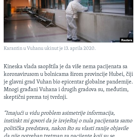
MAGAZIN
O GLASU AMERIKE
Learning English
Karantin u Vuhanu ukinut je 13. aprila 2020.
PRATITE NAS
Kineska vlada saopštila je da više nema pacijenata sa
koronavirusom u bolnicama širom provincije Hubei, čiji
Jezici
je glavni grad Vuhan bio epicentar globalne pandemije.
Mnogi građani Vuhana i drugih gradova su, međutim,
skeptični prema toj tvrdnji.
“Imajući u vidu problem asimetrije informacija,
instinkt mi govori da je izvještaj o nula pacijenata samo
politička predstava, nakon što su vlasti ranije objavile
da nije potreban tretman za pacijente koji su se