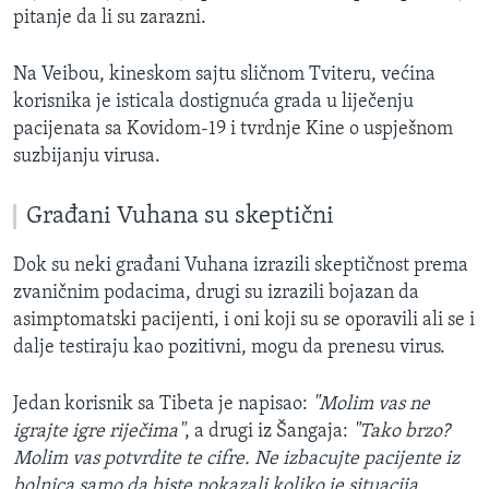
pitanje da li su zarazni.
Na Veibou, kineskom sajtu sličnom Tviteru, većina
korisnika je isticala dostignuća grada u liječenju
pacijenata sa Kovidom-19 i tvrdnje Kine o uspješnom
suzbijanju virusa.
Građani Vuhana su skeptični
Dok su neki građani Vuhana izrazili skeptičnost prema
zvaničnim podacima, drugi su izrazili bojazan da
asimptomatski pacijenti, i oni koji su se oporavili ali se i
dalje testiraju kao pozitivni, mogu da prenesu virus.
Jedan korisnik sa Tibeta je napisao:
"Molim vas ne
igrajte igre riječima"
, a drugi iz Šangaja:
"Tako brzo?
Molim vas potvrdite te cifre. Ne izbacujte pacijente iz
bolnica samo da biste pokazali koliko je situacija