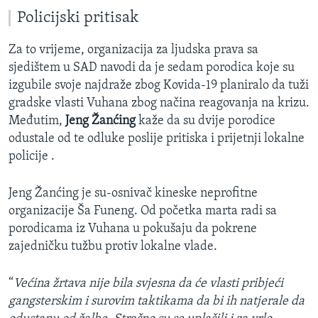
​Policijski pritisak
Za to vrijeme, organizacija za ljudska prava sa
sjedištem u SAD navodi da je sedam porodica koje su
izgubile svoje najdraže zbog Kovida-19 planiralo da tuži
gradske vlasti Vuhana zbog načina reagovanja na krizu.
Međutim,
Jeng Žanćing
kaže da su dvije porodice
odustale od te odluke poslije pritiska i prijetnji lokalne
policije .
Jeng Žanćing je su-osnivač kineske neprofitne
organizacije Ša Funeng. Od početka marta radi sa
porodicama iz Vuhana u pokušaju da pokrene
zajedničku tužbu protiv lokalne vlade.
“
Većina žrtava nije bila svjesna da će vlasti pribjeći
gangsterskim i surovim taktikama da bi ih natjerale da