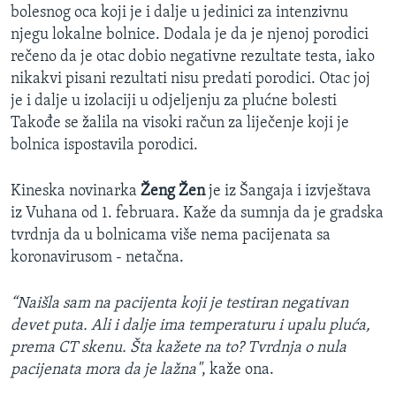
bolesnog oca koji je i dalje u jedinici za intenzivnu
njegu lokalne bolnice. Dodala je da je njenoj porodici
rečeno da je otac dobio negativne rezultate testa, iako
nikakvi pisani rezultati nisu predati porodici. Otac joj
je i dalje u izolaciji u odjeljenju za plućne bolesti
Takođe se žalila na visoki račun za liječenje koji je
bolnica ispostavila porodici.
Kineska novinarka
Ženg Žen
je iz Šangaja i izvještava
iz Vuhana od 1. februara. Kaže da sumnja da je gradska
tvrdnja da u bolnicama više nema pacijenata sa
koronavirusom - netačna.
“Naišla sam na pacijenta koji je testiran negativan
devet puta. Ali i dalje ima temperaturu i upalu pluća,
prema CT skenu. Šta kažete na to? Tvrdnja o nula
pacijenata mora da je lažna"
, kaže ona.