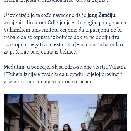
prema izvještaju državnog lista "Global Tajms".
U izvještaju je takođe navedeno da je
Jeng Žanćiju
,
zamjenik direktora Odjeljenja za biologiju patogena na
Vuhanskom univerzitetu ocijenio da ti pacijenti ne bi
trebalo da se otpuste iz bolnice dok se ne dobiju dva
uzastopna, negativna testa - što je nacionalni standard
za puštanje pacijenata iz bolnice.
Međutim, u ponedjeljak su zdravstvene vlasti i Vuhana
i Hubeja iznijele tvrdnju da u gradu i cijeloj provinciji
više nema pacijenata sa koronavirusom.