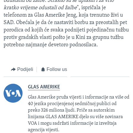
odustanu od žalbe. Strašno su se uplašili i za vrlo
kratko vrijeme odustali od žalbe
", ispričala je
telefonom za Glas Amerike Jeng, koja trenutno živi u
SAD. Obećala je da će nastaviti borbu za preostalih pet
porodica od kojih će svaka podnijeti pojedinačnu tužbu
protiv gradskih vlasti pošto je u Kini za grupnu tužbu
potrebno najmanje devetoro podnosilaca.
Podijeli
Follow us
GLAS AMERIKE
Glas Amerike pruža vijesti i informacije na više od
40 jezika procijenjenoj sedmičnoj publici od
preko 326 miliona ljudi. Priče sa autorskim
linijama GLAS AMERIKE djelo su više novinara
VOA i mogu sadržati informacije iz izveštaja
agencija vijesti.