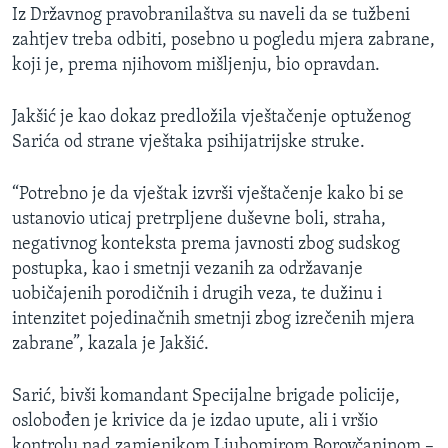
Iz Državnog pravobranilaštva su naveli da se tužbeni
zahtjev treba odbiti, posebno u pogledu mjera zabrane,
koji je, prema njihovom mišljenju, bio opravdan.
Jakšić je kao dokaz predložila vještačenje optuženog
Sarića od strane vještaka psihijatrijske struke.
“Potrebno je da vještak izvrši vještačenje kako bi se
ustanovio uticaj pretrpljene duševne boli, straha,
negativnog konteksta prema javnosti zbog sudskog
postupka, kao i smetnji vezanih za održavanje
uobičajenih porodičnih i drugih veza, te dužinu i
intenzitet pojedinačnih smetnji zbog izrečenih mjera
zabrane”, kazala je Jakšić.
Sarić, bivši komandant Specijalne brigade policije,
oslobođen je krivice da je izdao upute, ali i vršio
kontrolu nad zamjenikom Ljubomirom Borovčaninom –