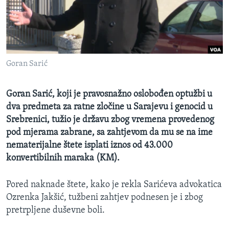
MAGAZIN
O GLASU AMERIKE
Learning English
Goran Sarić
PRATITE NAS
Goran Sarić, koji je pravosnažno oslobođen optužbi u
dva predmeta za ratne zločine u Sarajevu i genocid u
Srebrenici, tužio je državu zbog vremena provedenog
Jezici
pod mjerama zabrane, sa zahtjevom da mu se na ime
nematerijalne štete isplati iznos od 43.000
konvertibilnih maraka (KM).
Pored naknade štete, kako je rekla Sarićeva advokatica
Ozrenka Jakšić, tužbeni zahtjev podnesen je i zbog
pretrpljene duševne boli.