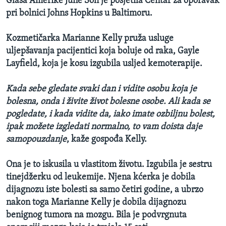
Glasa Amerike June Soh je posjetila Centar za oporavak
pri bolnici Johns Hopkins u Baltimoru.
Kozmetičarka Marianne Kelly pruža usluge
uljepšavanja pacijentici koja boluje od raka, Gayle
Layfield, koja je kosu izgubila usljed kemoterapije.
Kada sebe gledate svaki dan i vidite osobu koja je
bolesna, onda i živite život bolesne osobe. Ali kada se
pogledate, i kada vidite da, iako imate ozbiljnu bolest,
ipak možete izgledati normalno, to vam doista daje
samopouzdanje
, kaže gospođa Kelly.
Ona je to iskusila u vlastitom životu. Izgubila je sestru
tinejdžerku od leukemije. Njena kćerka je dobila
dijagnozu iste bolesti sa samo četiri godine, a ubrzo
nakon toga Marianne Kelly je dobila dijagnozu
benignog tumora na mozgu. Bila je podvrgnuta