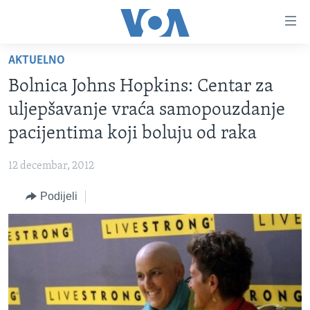
Linkovi
Pređi
na
AKTUELNO
glavni
TV PROGRAM
sadržaj
Bolnica Johns Hopkins: Centar za
VIDEO
Pređi
uljepšavanje vraća samopouzdanje
na
FOTOGRAFIJE DANA
pacijentima koji boluju od raka
glavnu
VIJESTI
navigaciju
12 decembar, 2012
Idi
NAUKA I TEHNOLOGIJA
SJEDINJENE AMERIČKE DRŽAVE
na
Podijeli
SPECIJALNI PROJEKTI
BOSNA I HERCEGOVINA
pretragu
KORUPCIJA
SVIJET
SLOBODA MEDIJA
ŽENSKA STRANA
IZBJEGLIČKA STRANA