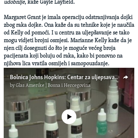
udobnije
, kaže Gayle Layfield.
Margaret Grant je imala operaciju odstranjivanja dojki
zbog raka dojke. Ona kaže da su tehnike koje je naučila
od Kelly od pomoći. I u centru za uljepšavanje se tako
mogu vidjeti brojni osmjesi. Marianne Kelly kaže da je
njen cilj dosegnuti do što je moguće većeg broja
pacijenata koji boluju od raka, kako bi ponovno na
njihova lica vratila osmijeh i samopouzdanje.
Bolnica Johns Hopkins: Centar za uljepsavanje vraca samopouzdanje pacijentima koji boluju od raka
by
Glas Amerike | Bosna i Hercegovina
No media source currently available