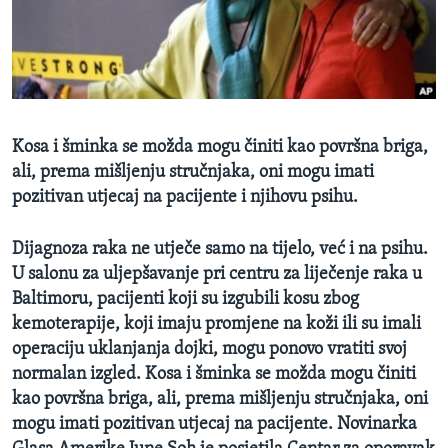
MAGAZIN
O GLASU AMERIKE
Learning English
Kosa i šminka se možda mogu činiti kao površna briga,
PRATITE NAS
ali, prema mišljenju stručnjaka, oni mogu imati
pozitivan utjecaj na pacijente i njihovu psihu.
Dijagnoza raka ne utječe samo na tijelo, već i na psihu.
Jezici
U salonu za uljepšavanje pri centru za liječenje raka u
Baltimoru, pacijenti koji su izgubili kosu zbog
kemoterapije, koji imaju promjene na koži ili su imali
operaciju uklanjanja dojki, mogu ponovo vratiti svoj
normalan izgled. Kosa i šminka se možda mogu činiti
kao površna briga, ali, prema mišljenju stručnjaka, oni
mogu imati pozitivan utjecaj na pacijente. Novinarka