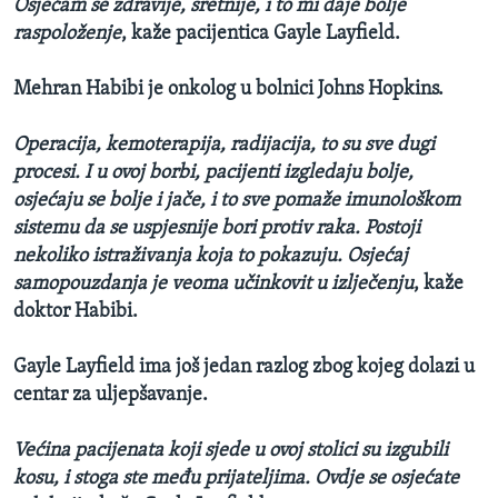
Osjećam se zdravije, sretnije, i to mi daje bolje
raspoloženje
, kaže pacijentica Gayle Layfield.
Mehran Habibi je onkolog u bolnici Johns Hopkins.
Operacija, kemoterapija, radijacija, to su sve dugi
procesi. I u ovoj borbi, pacijenti izgledaju bolje,
osjećaju se bolje i jače, i to sve pomaže imunološkom
sistemu da se
uspjesnije
bori protiv raka. Postoji
nekoliko istraživanja koja to pokazuju. Osjećaj
samopouzdanja je veoma učinkovit u izlječenju
, kaže
doktor Habibi.
Gayle Layfield ima još jedan razlog zbog kojeg dolazi u
centar za uljepšavanje.
Većina pacijenata koji sjede u ovoj stolici su izgubili
kosu, i stoga ste među prijateljima. Ovdje se osjećate