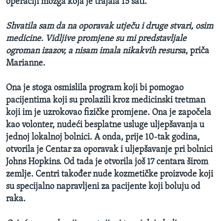
operaciji mozga koja je trajala 15 sati.
Shvatila sam da na oporavak utječu i druge stvari, osim
medicine. Vidljive promjene su mi predstavljale
ogroman izazov, a nisam imala nikakvih resursa
, priča
Marianne.
Ona je stoga osmislila program koji bi pomogao
pacijentima koji su prolazili kroz medicinski tretman
koji im je uzrokovao fizičke promjene. Ona je započela
kao volonter, nudeći besplatne usluge uljepšavanja u
jednoj lokalnoj bolnici. A onda, prije 10-tak godina,
otvorila je Centar za oporavak i uljepšavanje pri bolnici
Johns Hopkins. Od tada je otvorila još 17 centara širom
zemlje. Centri također nude kozmetičke proizvode koji
su specijalno napravljeni za pacijente koji boluju od
raka.