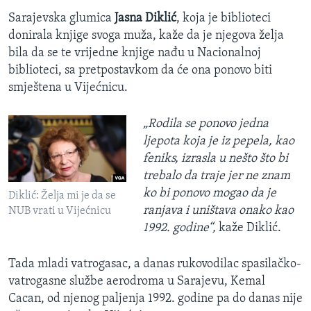
Sarajevska glumica
Jasna Diklić
, koja je biblioteci
donirala knjige svoga muža, kaže da je njegova želja
bila da se te vrijedne knjige nađu u Nacionalnoj
biblioteci, sa pretpostavkom da će ona ponovo biti
smještena u Vijećnicu.
„Rodila se ponovo jedna
ljepota koja je iz pepela, kao
feniks, izrasla u nešto što bi
trebalo da traje jer ne znam
ko bi ponovo mogao da je
Diklić: Želja mi je da se
ranjava i uništava onako kao
NUB vrati u Vijećnicu
1992. godine“,
kaže Diklić.
Tada mladi vatrogasac, a danas rukovodilac spasilačko-
vatrogasne službe aerodroma u Sarajevu, Kemal
Cacan, od njenog paljenja 1992. godine pa do danas nije