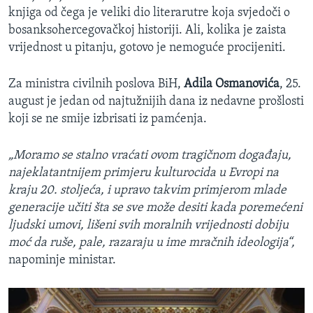
knjiga od čega je veliki dio literarutre koja svjedoči o
bosanksohercegovačkoj historiji. Ali, kolika je zaista
vrijednost u pitanju, gotovo je nemoguće procijeniti.
Za ministra civilnih poslova BiH,
Adila Osmanovića
, 25.
august je jedan od najtužnijih dana iz nedavne prošlosti
koji se ne smije izbrisati iz pamćenja.
„Moramo se stalno vraćati ovom tragičnom događaju,
najeklatantnijem primjeru kulturocida u Evropi na
kraju 20. stoljeća, i upravo takvim primjerom mlade
generacije učiti šta se sve može desiti kada poremećeni
ljudski umovi, lišeni svih moralnih vrijednosti dobiju
moć da ruše, pale, razaraju u ime mračnih ideologija“,
napominje ministar.