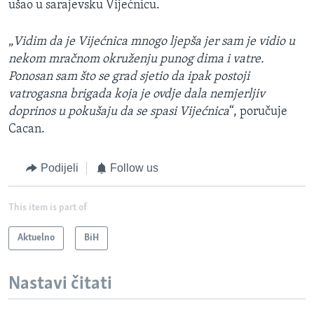
ušao u sarajevsku Vijećnicu.
„
Vidim da je Vijećnica mnogo ljepša jer sam je vidio u
nekom mračnom okruženju punog dima i vatre.
Ponosan sam što se grad sjetio da ipak postoji
vatrogasna brigada koja je ovdje dala nemjerljiv
doprinos u pokušaju da se spasi Vijećnica
“, poručuje
Cacan.
Podijeli
Follow us
This item is part of
Aktuelno
BiH
Nastavi čitati