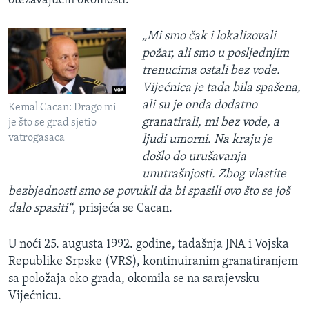
otežavajućih okolnosti.
„Mi smo čak i lokalizovali
požar, ali smo u posljednjim
trenucima ostali bez vode.
Vijećnica je tada bila spašena,
ali su je onda dodatno
Kemal Cacan: Drago mi
granatirali, mi bez vode, a
je što se grad sjetio
vatrogasaca
ljudi umorni. Na kraju je
došlo do urušavanja
unutrašnjosti. Zbog vlastite
bezbjednosti smo se povukli da bi spasili ovo što se još
dalo spasiti“
, prisjeća se Cacan.
U noći 25. augusta 1992. godine, tadašnja JNA i Vojska
Republike Srpske (VRS), kontinuiranim granatiranjem
sa položaja oko grada, okomila se na sarajevsku
Vijećnicu.