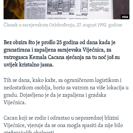
MAGAZIN
O GLASU AMERIKE
Članak u sarajevskom Oslobođenju, 27. august 1992. godine
Learning English
Bez obzira što je prošlo 25 godina od dana kada je
PRATITE NAS
granatirana i zapaljena sarajevska Vijećnica, za
vatrogasca Kemala Cacana sjećanja na tu noć još su
uvijek kristalno jasna.
Jezici
Tih se dana, kako kaže, sa ograničenom logistikom i
nedostatkom osoblja, borio sa vatrom na više lokacija u
gradu. Dojavljeno je da je zapaljena i gradska
Vijećnica.
Cacan koji se rodio i odrastao u neposrednoj blizini
Vijećnice, vjeruje da se ona mogla spasiti da nije bilo