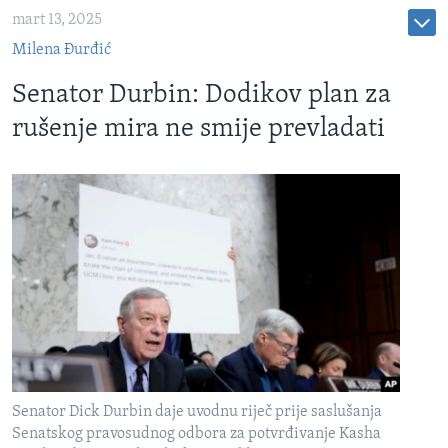
mart 13, 2025
Milena Đurđić
Senator Durbin: Dodikov plan za
rušenje mira ne smije prevladati
Senator Dick Durbin daje uvodnu riječ prije saslušanja
Senatskog pravosudnog odbora za potvrđivanje Kasha