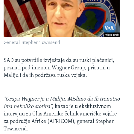
MAGAZIN
O GLASU AMERIKE
Learning English
General Stephen Townsend
PRATITE NAS
SAD su potvrdile izvještaje da su ruski plaćenici,
poznati pod imenom Wagner Group, prisutni u
Maliju i da ih podržava ruska vojska.
Jezici
"Grupa Wagner je u Maliju. Mislimo da ih trenutno
ima nekoliko stotina"
, kazao je u ekskluzivnom
intervjuu za Glas Amerike čelnik američke vojske
za područje Afrike (AFRICOM), general Stephen
Townsend.