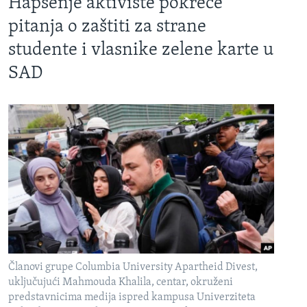
Hapšenje aktiviste pokreće
pitanja o zaštiti za strane
studente i vlasnike zelene karte u
SAD
Članovi grupe Columbia University Apartheid Divest,
uključujući Mahmouda Khalila, centar, okruženi
predstavnicima medija ispred kampusa Univerziteta