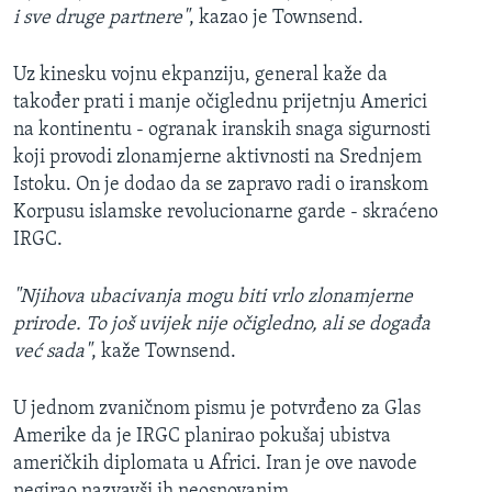
i sve druge partnere"
, kazao je Townsend.
Uz kinesku vojnu ekpanziju, general kaže da
također prati i manje očiglednu prijetnju Americi
na kontinentu - ogranak iranskih snaga sigurnosti
koji provodi zlonamjerne aktivnosti na Srednjem
Istoku. On je dodao da se zapravo radi o iranskom
Korpusu islamske revolucionarne garde - skraćeno
IRGC.
"Njihova ubacivanja mogu biti vrlo zlonamjerne
prirode. To još uvijek nije očigledno, ali se događa
već sada"
, kaže Townsend.
U jednom zvaničnom pismu je potvrđeno za Glas
Amerike da je IRGC planirao pokušaj ubistva
američkih diplomata u Africi. Iran je ove navode
negirao nazvavši ih neosnovanim.