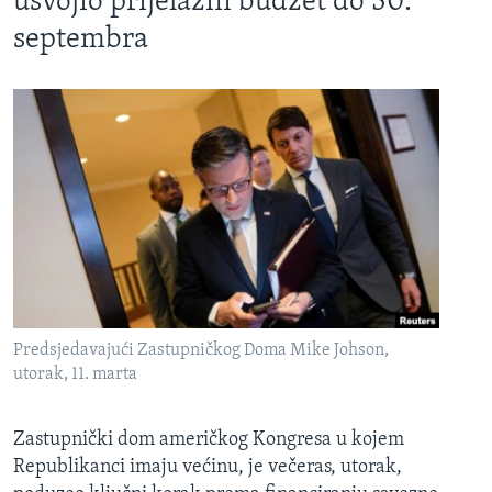
usvojio prijelazni budžet do 30.
septembra
Predsjedavajući Zastupničkog Doma Mike Johson,
utorak, 11. marta
Zastupnički dom američkog Kongresa u kojem
Republikanci imaju većinu, je večeras, utorak,