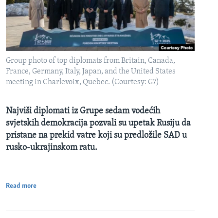
Group photo of top diplomats from Britain, Canada,
France, Germany, Italy, Japan, and the United States
meeting in Charlevoix, Quebec. (Courtesy: G7)
Najviši diplomati iz Grupe sedam vodećih
svjetskih demokracija pozvali su upetak Rusiju da
pristane na prekid vatre koji su predložile SAD u
rusko-ukrajinskom ratu.
Read more