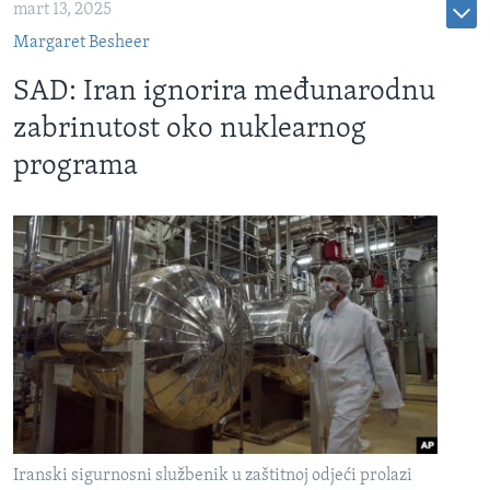
mart 13, 2025
Margaret Besheer
SAD: Iran ignorira međunarodnu
zabrinutost oko nuklearnog
programa
Iranski sigurnosni službenik u zaštitnoj odjeći prolazi