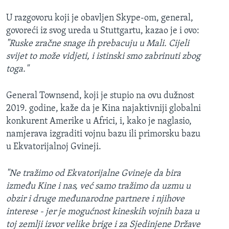
U razgovoru koji je obavljen Skype-om, general,
govoreći iz svog ureda u Stuttgartu, kazao je i ovo:
"Ruske zračne snage ih prebacuju u Mali. Cijeli
svijet to može vidjeti, i istinski smo zabrinuti zbog
toga."
General Townsend, koji je stupio na ovu dužnost
2019. godine, kaže da je Kina najaktivniji globalni
konkurent Amerike u Africi, i, kako je naglasio,
namjerava izgraditi vojnu bazu ili primorsku bazu
u Ekvatorijalnoj Gvineji.
"Ne tražimo od Ekvatorijalne Gvineje da bira
između Kine i nas, već samo tražimo da uzmu u
obzir i druge međunarodne partnere i njihove
interese - jer je mogućnost kineskih vojnih baza u
toj zemlji izvor velike brige i za Sjedinjene Države