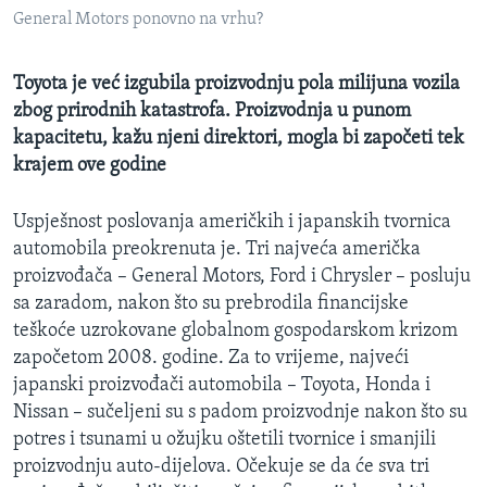
MAGAZIN
General Motors ponovno na vrhu?
O GLASU AMERIKE
Toyota je već izgubila proizvodnju pola milijuna vozila
zbog prirodnih katastrofa. Proizvodnja u punom
Learning English
kapacitetu, kažu njeni direktori, mogla bi započeti tek
krajem ove godine
PRATITE NAS
Uspješnost poslovanja američkih i japanskih tvornica
automobila preokrenuta je. Tri najveća američka
proizvođača – General Motors, Ford i Chrysler – posluju
Jezici
sa zaradom, nakon što su prebrodila financijske
teškoće uzrokovane globalnom gospodarskom krizom
započetom 2008. godine. Za to vrijeme, najveći
japanski proizvođači automobila – Toyota, Honda i
Nissan – sučeljeni su s padom proizvodnje nakon što su
potres i tsunami u ožujku oštetili tvornice i smanjili
proizvodnju auto-dijelova. Očekuje se da će sva tri