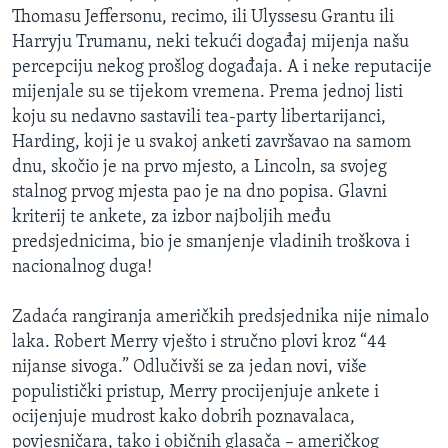
Thomasu Jeffersonu, recimo, ili Ulyssesu Grantu ili
Harryju Trumanu, neki tekući događaj mijenja našu
percepciju nekog prošlog događaja. A i neke reputacije
mijenjale su se tijekom vremena. Prema jednoj listi
koju su nedavno sastavili tea-party libertarijanci,
Harding, koji je u svakoj anketi završavao na samom
dnu, skočio je na prvo mjesto, a Lincoln, sa svojeg
stalnog prvog mjesta pao je na dno popisa. Glavni
kriterij te ankete, za izbor najboljih među
predsjednicima, bio je smanjenje vladinih troškova i
nacionalnog duga!
Zadaća rangiranja američkih predsjednika nije nimalo
laka. Robert Merry vješto i stručno plovi kroz “44
nijanse sivoga.” Odlučivši se za jedan novi, više
populistički pristup, Merry procijenjuje ankete i
ocijenjuje mudrost kako dobrih poznavalaca,
povjesničara, tako i običnih glasača – američkog