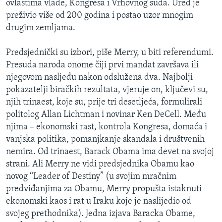
ovlastima vlade, Kongresa i Vrhovnog suda. Ured je
preživio više od 200 godina i postao uzor mnogim
drugim zemljama.
Predsjednički su izbori, piše Merry, u biti referendumi.
Presuda naroda onome čiji prvi mandat završava ili
njegovom nasljeđu nakon odslužena dva. Najbolji
pokazatelji biračkih rezultata, vjeruje on, ključevi su,
njih trinaest, koje su, prije tri desetljeća, formulirali
politolog Allan Lichtman i novinar Ken DeCell. Među
njima – ekonomski rast, kontrola Kongresa, domaća i
vanjska politika, pomanjkanje skandala i društvenih
nemira. Od trinaest, Barack Obama ima devet na svojoj
strani. Ali Merry ne vidi predsjednika Obamu kao
novog “Leader of Destiny” (u svojim mračnim
predviđanjima za Obamu, Merry propušta istaknuti
ekonomski kaos i rat u Iraku koje je naslijedio od
svojeg prethodnika). Jedna izjava Baracka Obame,