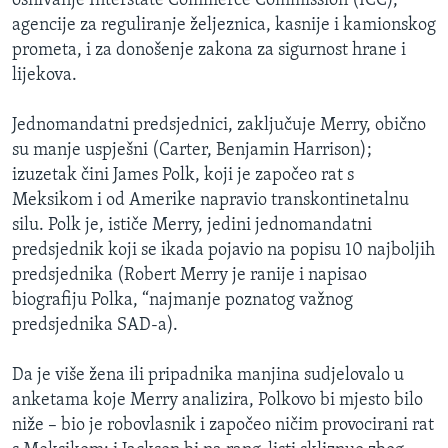
osnivanje Interstate Commerce Commission (ICC),
agencije za reguliranje željeznica, kasnije i kamionskog
prometa, i za donošenje zakona za sigurnost hrane i
lijekova.
Jednomandatni predsjednici, zaključuje Merry, obično
su manje uspješni (Carter, Benjamin Harrison);
izuzetak čini James Polk, koji je započeo rat s
Meksikom i od Amerike napravio transkontinetalnu
silu. Polk je, ističe Merry, jedini jednomandatni
predsjednik koji se ikada pojavio na popisu 10 najboljih
predsjednika (Robert Merry je ranije i napisao
biografiju Polka, “najmanje poznatog važnog
predsjednika SAD-a).
Da je više žena ili pripadnika manjina sudjelovalo u
anketama koje Merry analizira, Polkovo bi mjesto bilo
niže – bio je robovlasnik i započeo ničim provocirani rat