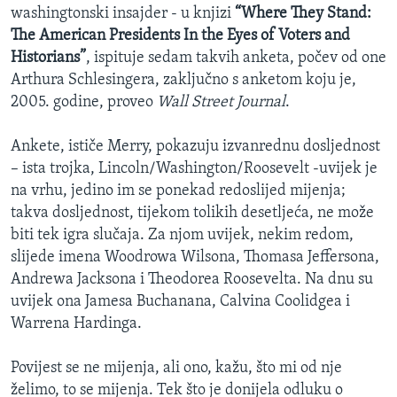
washingtonski insajder - u knjizi
“Where They Stand:
The American Presidents In the Eyes of Voters and
Historians”
, ispituje sedam takvih anketa, počev od one
Arthura Schlesingera, zaključno s anketom koju je,
2005. godine, proveo
Wall Street Journal
.
Ankete, ističe Merry, pokazuju izvanrednu dosljednost
– ista trojka, Lincoln/Washington/Roosevelt -uvijek je
na vrhu, jedino im se ponekad redoslijed mijenja;
takva dosljednost, tijekom tolikih desetljeća, ne može
biti tek igra slučaja. Za njom uvijek, nekim redom,
slijede imena Woodrowa Wilsona, Thomasa Jeffersona,
Andrewa Jacksona i Theodorea Roosevelta. Na dnu su
uvijek ona Jamesa Buchanana, Calvina Coolidgea i
Warrena Hardinga.
Povijest se ne mijenja, ali ono, kažu, što mi od nje
želimo, to se mijenja. Tek što je donijela odluku o