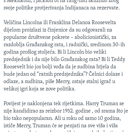
s Meksikom; i Jackson bi na rang-listi skliznuo zbog
svoje politike protjerivanja Indijanaca na rezervate.
Veličina Lincolna ili Franklina Delanoa Roosevelta
dijelom proizlazi iz činjenice da su odgovarali na
popularne društvene pokrete – abolicionistički, za
razdoblja Građanskog rata, i radnički, sredinom 30-ih
godina prošlog stoljeća. Bi li Lincoln bio veliki
predsjednik i da nije bilo Građanskog rata? Bi li Teddy
Roosevelt bio jos bolji vođa da je sudbina htjela da
bude jedan od “ratnih predsjednika”? Čelnici dolaze i
odlaze, a sudbina, piše Merry, ostaje stalni igrač u
velikoj igri koja se zove politika.
Povijest je naklonjena tek rijetkima. Harry Truman se
nije kandidirao za reizbor 1952. godine , od srama što je
bio tako nepopularan. Ali u roku od samo 10 godina,
ističe Merry, Truman će se penjati na sve viša i viša