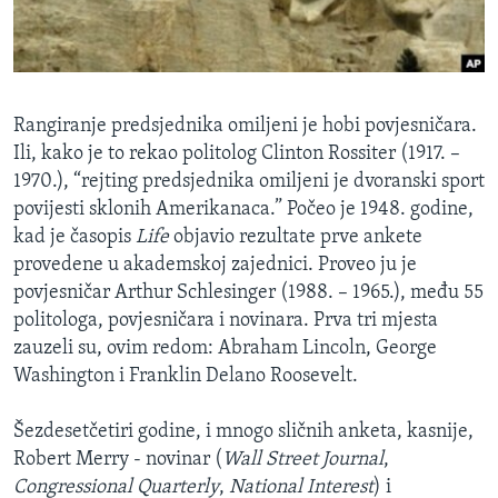
MAGAZIN
O GLASU AMERIKE
Learning English
Rangiranje predsjednika omiljeni je hobi povjesničara.
Ili, kako je to rekao politolog Clinton Rossiter (1917. –
PRATITE NAS
1970.), “rejting predsjednika omiljeni je dvoranski sport
povijesti sklonih Amerikanaca.” Počeo je 1948. godine,
kad je časopis
Life
objavio rezultate prve ankete
provedene u akademskoj zajednici. Proveo ju je
Jezici
povjesničar Arthur Schlesinger (1988. – 1965.), među 55
politologa, povjesničara i novinara. Prva tri mjesta
zauzeli su, ovim redom: Abraham Lincoln, George
Washington i Franklin Delano Roosevelt.
Šezdesetčetiri godine, i mnogo sličnih anketa, kasnije,
Robert Merry - novinar (
Wall Street Journal
,
Congressional Quarterly
,
National Interest
) i