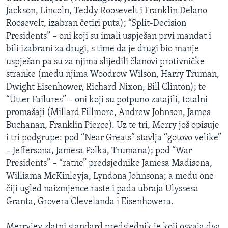
Jackson, Lincoln, Teddy Roosevelt i Franklin Delano
Roosevelt, izabran četiri puta); “Split-Decision
Presidents” – oni koji su imali uspješan prvi mandat i
bili izabrani za drugi, s time da je drugi bio manje
uspješan pa su za njima slijedili članovi protivničke
stranke (među njima Woodrow Wilson, Harry Truman,
Dwight Eisenhower, Richard Nixon, Bill Clinton); te
“Utter Failures” – oni koji su potpuno zatajili, totalni
promašaji (Millard Fillmore, Andrew Johnson, James
Buchanan, Franklin Pierce). Uz te tri, Merry još opisuje
i tri podgrupe: pod “Near Greats” stavlja “gotovo velike”
– Jeffersona, Jamesa Polka, Trumana); pod “War
Presidents” – “ratne” predsjednike Jamesa Madisona,
Williama McKinleyja, Lyndona Johnsona; a među one
čiji ugled naizmjence raste i pada ubraja Ulyssesa
Granta, Grovera Clevelanda i Eisenhowera.
Merryjev zlatni standard predsjednik je koji osvaja dva