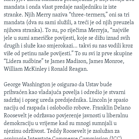
mandata i onda vlast predaje nasljedniku iz iste
stranke. Njih Merry naziva “three-termers,” oni sa tri
mandata (dva su sami služili, a treći je od njih preuzela
njihova stranka). To su, po riječima Merryja, “najviše
jele u sumi američke povijesti, koje se dižu iznad svih
drugih i služe kao smjerokazi... takvi su nas vodili kroz
više od petinu naše povijesti.” To su svi iz prve skupine
“Lidera sudbine” te James Madison, James Monroe,
William McKinley i Ronald Reagan.
George Washington je osigurao da Ustav bude
prihvaćen kao vladajuća povelja i odredio je stvarni
sadržaj i opseg ureda predsjednika. Lincoln je spasio
naciju od raspada i oslobodio robove. Franklin Delano
Roosevelt je održavao povjerenje javnosti u liberalnu
demokraciju u vrijeme kad su mnogi sumnjali u
njezinu održivost. Teddy Roosevelt je zaslužan za