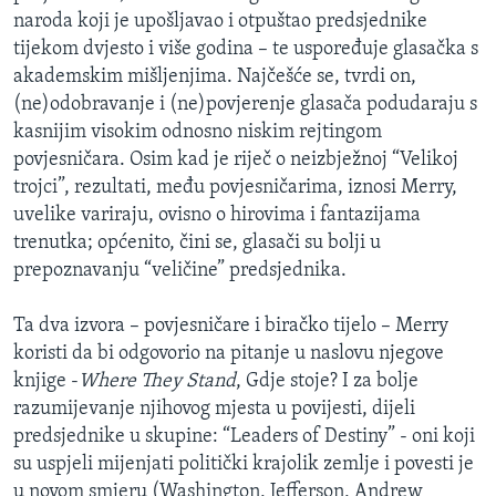
naroda koji je upošljavao i otpuštao predsjednike
tijekom dvjesto i više godina – te uspoređuje glasačka s
akademskim mišljenjima. Najčešće se, tvrdi on,
(ne)odobravanje i (ne)povjerenje glasača podudaraju s
kasnijim visokim odnosno niskim rejtingom
povjesničara. Osim kad je riječ o neizbježnoj “Velikoj
trojci”, rezultati, među povjesničarima, iznosi Merry,
uvelike variraju, ovisno o hirovima i fantazijama
trenutka; općenito, čini se, glasači su bolji u
prepoznavanju “veličine” predsjednika.
Ta dva izvora – povjesničare i biračko tijelo – Merry
koristi da bi odgovorio na pitanje u naslovu njegove
knjige -
Where They Stand
, Gdje stoje? I za bolje
razumijevanje njihovog mjesta u povijesti, dijeli
predsjednike u skupine: “Leaders of Destiny” - oni koji
su uspjeli mijenjati politički krajolik zemlje i povesti je
u novom smjeru (Washington, Jefferson, Andrew