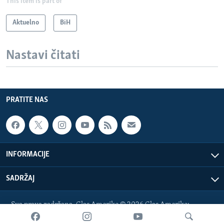
This item is part of
Aktuelno
BiH
Nastavi čitati
PRATITE NAS
INFORMACIJE
SADRŽAJ
Sva prava zadržana. Glas Amerike © 2026 Glas Amerike:
bosnian-service@voanews.com