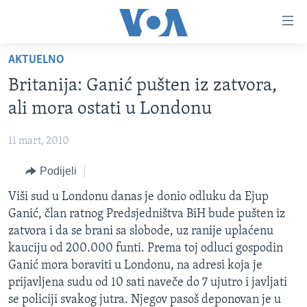
Linkovi
Pređi
na
AKTUELNO
glavni
TV PROGRAM
sadržaj
Britanija: Ganić pušten iz zatvora,
VIDEO
Pređi
ali mora ostati u Londonu
na
FOTOGRAFIJE DANA
glavnu
11 mart, 2010
VIJESTI
navigaciju
Idi
Podijeli
NAUKA I TEHNOLOGIJA
SJEDINJENE AMERIČKE DRŽAVE
na
SPECIJALNI PROJEKTI
Viši sud u Londonu danas je donio odluku da Ejup
BOSNA I HERCEGOVINA
pretragu
Ganić, član ratnog Predsjedništva BiH bude pušten iz
KORUPCIJA
SVIJET
zatvora i da se brani sa slobode, uz ranije uplaćenu
SLOBODA MEDIJA
kauciju od 200.000 funti. Prema toj odluci gospodin
Ganić mora boraviti u Londonu, na adresi koja je
ŽENSKA STRANA
prijavljena sudu od 10 sati naveče do 7 ujutro i javljati
IZBJEGLIČKA STRANA
se policiji svakog jutra. Njegov pasoš deponovan je u