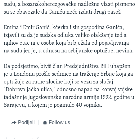
sudu, a bosanskohercegovačke nadležne vlasti pismeno
MAGAZIN
su se obavezale da Ganiću neće izdati drugi pasoš.
O GLASU AMERIKE
Emina i Emir Ganić, kćerka i sin gospodina Ganića,
Learning English
izjavili su da je sudska odluka veliko olakšanje ted a
njihov otac nije osoba koja bi bježala od pojavljivanja
PRATITE NAS
na sudu jer je, u odnosu na srbijanske optužbe, nevina.
Da podsjetimo, bivši član Predsjedništva BiH uhapšen
je u Londonu prošle sedmice na traženje Srbije koja ga
Jezici
optužuje za ratne zločine koji se vežu za slučaj
"Dobrovoljačka ulica," odnosno napad na konvoj vojske
tadašnnje Jugoslovenske narodne armije 1992. godine u
Sarajevu, u kojem je poginulo 40 vojnika.
Podijeli
Follow us