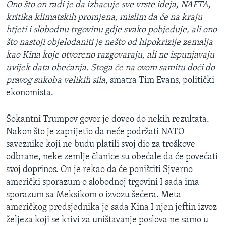
Ono što on radi je da izbacuje sve vrste ideja, NAFTA,
kritika klimatskih promjena, mislim da će na kraju
htjeti i slobodnu trgovinu gdje svako pobjeđuje, ali ono
što nastoji objelodaniti je nešto od hipokrizije zemalja
kao Kina koje otvoreno razgovaraju, ali ne ispunjavaju
uvijek data obećanja. Stoga će na ovom samitu doći do
pravog sukoba velikih sila
, smatra Tim Evans, politički
ekonomista.
Šokantni Trumpov govor je doveo do nekih rezultata.
Nakon što je zaprijetio da neće podržati NATO
saveznike koji ne budu platili svoj dio za troškove
odbrane, neke zemlje članice su obećale da će povećati
svoj doprinos. On je rekao da će poništiti Sjverno
američki sporazum o slobodnoj trgovini I sada ima
sporazum sa Meksikom o izvozu šećera. Meta
američkog predsjednika je sada Kina I njen jeftin izvoz
željeza koji se krivi za uništavanje poslova ne samo u