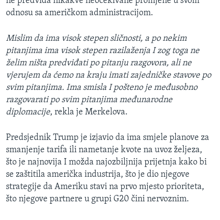
ne predviđa nikakve neočekivane promjene u svom
odnosu sa američkom administracijom.
Mislim da ima visok stepen sličnosti, a po nekim
pitanjima ima visok stepen razilaženja I zog toga ne
želim ništa predviđati po pitanju razgovora, ali ne
vjerujem da ćemo na kraju imati zajedničke stavove po
svim pitanjima. Ima smisla I pošteno je međusobno
razgovarati po svim pitanjima međunarodne
diplomacije
, rekla je Merkelova.
Predsjednik Trump je izjavio da ima smjele planove za
smanjenje tarifa ili nametanje kvote na uvoz željeza,
što je najnovija I možda najozbiljnija prijetnja kako bi
se zaštitila američka industrija, što je dio njegove
strategije da Ameriku stavi na prvo mjesto prioriteta,
što njegove partnere u grupi G20 čini nervoznim.