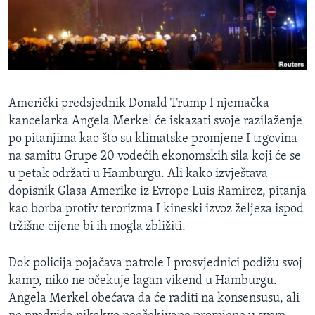
MAGAZIN
O GLASU AMERIKE
Learning English
Američki predsjednik Donald Trump I njemačka
PRATITE NAS
kancelarka Angela Merkel će iskazati svoje razilaženje
po pitanjima kao što su klimatske promjene I trgovina
na samitu Grupe 20 vodećih ekonomskih sila koji će se
u petak održati u Hamburgu. Ali kako izvještava
Jezici
dopisnik Glasa Amerike iz Evrope Luis Ramirez, pitanja
kao borba protiv terorizma I kineski izvoz željeza ispod
tržišne cijene bi ih mogla zbližiti.
Dok policija pojačava patrole I prosvjednici podižu svoj
kamp, niko ne očekuje lagan vikend u Hamburgu.
Angela Merkel obećava da će raditi na konsensusu, ali