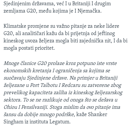
Sjedinjenim državama, već I u Britaniji I drugim
zemljama G20, među kojima je I Njemačka.
Klimatske promjene su važno pitanje za neke lidere
G20, ali analitičari kažu da bi prijetnja od jeftinog
kineskog uvoza željeza mogla biti zajednička nit, I da bi
mogla postati prioritet.
Mnoge članice G20 prolaze kroz potpuno iste vrste
ekonomskih kretanja I ograničenja sa kojima se
suočavaju Sjedinjene države. Na primjer u Britaniji
željezane u Port Talbotu I Redcaru su zatvorene zbog
prevelikog kapaciteta zaliha iz kineskog željezarskog
sektora. To se ne razlikuje od onoga što se dešava u
Ohiou I Pensilvaniji. Stoga mislim da ovo pitanje ima
šansu da dobije mnogo podrške
, kaže Shanker
Singham iz instituta Legatum.