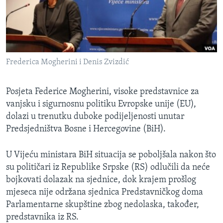
MAGAZIN
O GLASU AMERIKE
Learning English
Frederica Mogherini i Denis Zvizdić
PRATITE NAS
Posjeta Federice Mogherini, visoke predstavnice za
vanjsku i sigurnosnu politiku Evropske unije (EU),
dolazi u trenutku duboke podijeljenosti unutar
Jezici
Predsjedništva Bosne i Hercegovine (BiH).
U Vijeću ministara BiH situacija se poboljšala nakon što
su političari iz Republike Srpske (RS) odlučili da neće
bojkovati dolazak na sjednice, dok krajem prošlog
mjeseca nije održana sjednica Predstavničkog doma
Parlamentarne skupštine zbog nedolaska, također,
predstavnika iz RS.