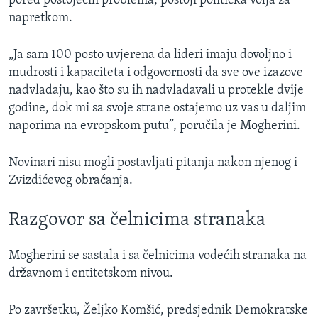
pored postojećih problema, postoji politička volja za
napretkom.
„Ja sam 100 posto uvjerena da lideri imaju dovoljno i
mudrosti i kapaciteta i odgovornosti da sve ove izazove
nadvladaju, kao što su ih nadvladavali u protekle dvije
godine, dok mi sa svoje strane ostajemo uz vas u daljim
naporima na evropskom putu”, poručila je Mogherini.
Novinari nisu mogli postavljati pitanja nakon njenog i
Zvizdićevog obraćanja.
Razgovor sa čelnicima stranaka
Mogherini se sastala i sa čelnicima vodećih stranaka na
državnom i entitetskom nivou.
Po završetku, Željko Komšić, predsjednik Demokratske