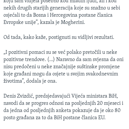
koju sam vidjela posebno kod mladih ljudi, ali i kod
nekih drugih starijih generacija koje su snažno u sebi
osjećali to da Bosna i Hercegovina postane članica
Evropske unije”, kazala je Mogherini.
Od tada, kako kaže, postignuti su vidljivi rezultati.
„I pozitivni pomaci su se već polako pretočili u neke
pozitivne trendove. (…) Naravno da sam svjesna da oni
nisu predočeni u neke značajnije suštinske promjene
koje građani mogu da osjete u svojim svakodnevnim
životima”, dodala je ona.
Denis Zvizdić, predsjedavajući Vijeća ministara BiH,
navodi da se progres odnosi na posljednjih 20 mjeseci i
da jedna od posljednjih anketa pokazuje da je oko 80
posto građana za to da BiH postane članica EU.