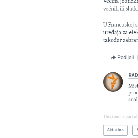
Većina jednokr
voćnih ili slat
U Francuskoj s
uređaja za ele
također zabran
Podijeli
RAD
Misi
prom
anal
This item is part of
Aktuelno