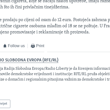
atnih cigareta, koje se bacaju nakon upotrebe, imaju razn
kih što ih čini privlačnim tinejdžerima.
e prodaju po cijeni od osam do 12 eura. Postojeća zabrana 
ktrične cigarete osobama mlađim od 18 se ne poštuje. U Fra
jeno promovisanje i reklamiranje tih proizvoda.
Follow us
Print
IO SLOBODNA EVROPA (RFE/RL)
ja Radija Slobodna Evropa/Radio Liberty je da širenjem informacij
oviše demokratske vrijednosti i institucije: RFE/RL pruža objektiv
ize o domaćim i regionalnim pitanjima važnim za demokratske i tr
Svijet