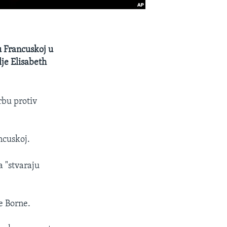
u Francuskoj u
je Elisabeth
rbu protiv
ncuskoj.
 "stvaraju
je Borne.