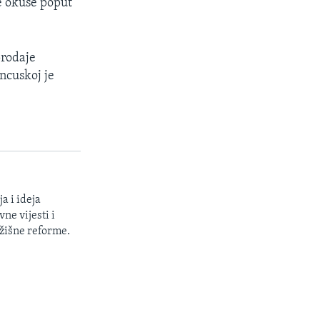
e okuse poput
prodaje
ncuskoj je
a i ideja
ne vijesti i
žišne reforme.