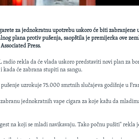
garete za jednokratnu upotrebu uskoro će biti zabranjene 
lnog plana protiv pušenja, saopštila je premijerka ove zeml
 Associated Press.
L radio rekla da će vlada uskoro predstaviti novi plan za bo
 i kada će zabrana stupiti na sangu.
je pušenje uzrokuje 75.000 smrtnih slučajeva godišnje u Fra
 zabranu jednokratnih vape cigara za koje kažu da mladima
i gest na koji se mladi navikavaju. Tako počnu pušiti" rekla 